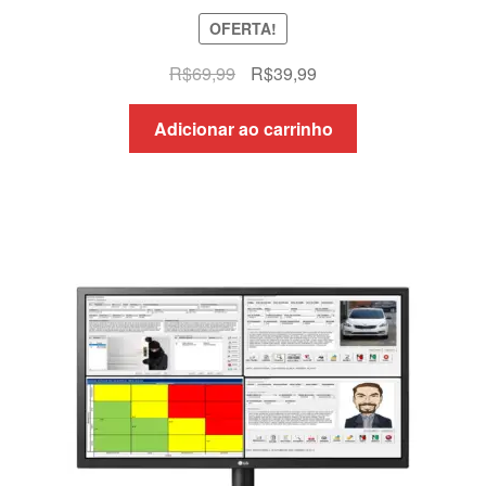
OFERTA!
O
O
R$
69,99
R$
39,99
preço
preço
original
atual
Adicionar ao carrinho
era:
é:
R$69,99.
R$39,99.