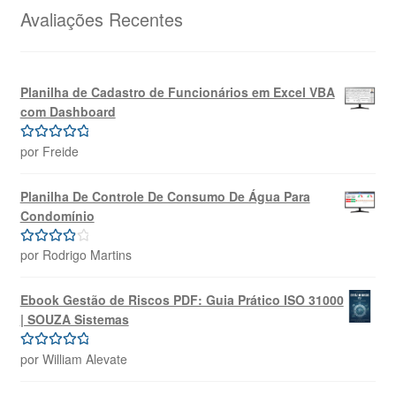
R$69,99.
R$39,99.
Avaliações Recentes
Planilha de Cadastro de Funcionários em Excel VBA
com Dashboard
por Freide
Avaliação
5
de 5
Planilha De Controle De Consumo De Água Para
Condomínio
por Rodrigo Martins
Avaliação
4
de 5
Ebook Gestão de Riscos PDF: Guia Prático ISO 31000
| SOUZA Sistemas
por William Alevate
Avaliação
5
de 5