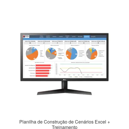
R$69,99.
R$39,99.
Planilha de Construção de Cenários Excel +
Treinamento