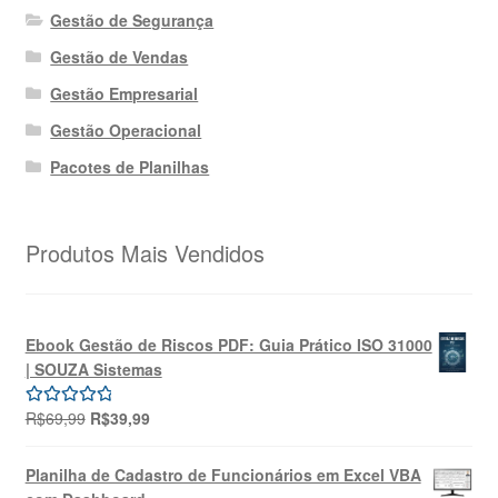
Gestão de Segurança
Gestão de Vendas
Gestão Empresarial
Gestão Operacional
Pacotes de Planilhas
Produtos Mais Vendidos
Ebook Gestão de Riscos PDF: Guia Prático ISO 31000
| SOUZA Sistemas
O
O
R$
69,99
R$
39,99
Avaliação
preço
preço
5.00
de 5
original
atual
Planilha de Cadastro de Funcionários em Excel VBA
era:
é: