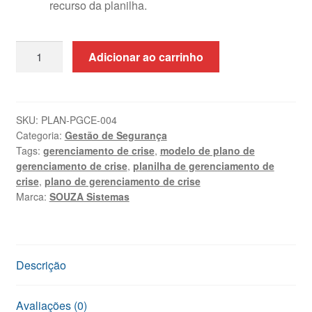
recurso da planilha.
Planilha
Adicionar ao carrinho
de
Gestão
de
Crise
SKU:
PLAN-PGCE-004
Categoria:
Gestão de Segurança
em
Tags:
gerenciamento de crise
,
modelo de plano de
Excel
gerenciamento de crise
,
planilha de gerenciamento de
+
crise
,
plano de gerenciamento de crise
Treinamento
Marca:
SOUZA Sistemas
quantidade
Descrição
Avaliações (0)