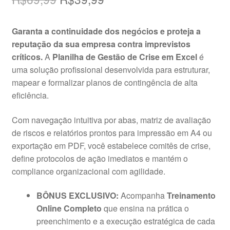
preço
preço
Garanta a continuidade dos negócios e proteja a
original
atual
reputação da sua empresa contra imprevistos
era:
é:
críticos.
A
Planilha de Gestão de Crise em Excel
é
uma solução profissional desenvolvida para estruturar,
R$69,99.
R$39,99.
mapear e formalizar planos de contingência de alta
eficiência.
Com navegação intuitiva por abas, matriz de avaliação
de riscos e relatórios prontos para impressão em A4 ou
exportação em PDF, você estabelece comitês de crise,
define protocolos de ação imediatos e mantém o
compliance organizacional com agilidade.
BÔNUS EXCLUSIVO:
Acompanha
Treinamento
Online Completo
que ensina na prática o
preenchimento e a execução estratégica de cada