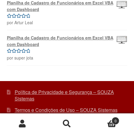
Planilha de Cadastro de Funcionários em Excel VBA
com Dashboard
por Artur Leal
Avaliação
5
de 5
Planilha de Cadastro de Funcionários em Excel VBA
com Dashboard
por super jota
Avaliação
5
de 5
Política de Privacidade e Segurança – SOUZA
Sistemas
Termos e Condições de Uso – SOUZA Sistemas
Política de Troca, Devolução e Arrependimento –
0
Pesquisar
Pesquisar
SOUZA Sistemas
por: