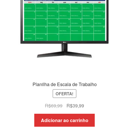
Planilha de Escala de Trabalho
OFERTA!
O
O
R$
69,99
R$
39,99
preço
preço
original
atual
Adicionar ao carrinho
era:
é: