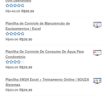
com Dashboard
R$69,99.
R$39,99.
O
O
R$
149,99
R$
99,99
Avaliação
preço
preço
5.00
de 5
original
atual
Planilha de Controle de Manutenção de
era:
é:
Equipamentos | Excel
R$149,99.
R$99,99.
O
O
R$
49,90
R$
39,90
Avaliação
preço
preço
5.00
de 5
original
atual
Planilha De Controle De Consumo De Água Para
era:
é:
Condomínio
R$49,90.
R$39,90.
O
O
R$
69,99
R$
39,99
Avaliação
preço
preço
4.00
de 5
original
atual
Planilha 5W2H Excel + Treinamento Online | SOUZA
era:
é:
Sistemas
R$69,99.
R$39,99.
O
O
R$
69,99
R$
39,99
preço
preço
original
atual
era:
é: