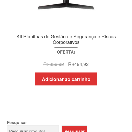
Kit Planilhas de Gestão de Segurança e Riscos
Corporativos
OFERTA!
O
O
R$
859,92
R$
494,92
preço
preço
original
atual
Adicionar ao carrinho
era:
é:
R$859,92.
R$494,92.
Pesquisar
Pesquisar