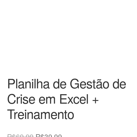
Planilha de Gestão de
Crise em Excel +
Treinamento
O
O
R$
69,99
R$
39,99