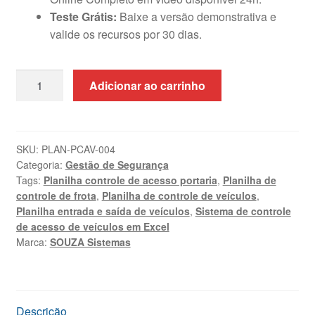
Teste Grátis:
Baixe a versão demonstrativa e
valide os recursos por 30 dias.
Planilha
Adicionar ao carrinho
de
Controle
de
Acesso
SKU:
PLAN-PCAV-004
Categoria:
Gestão de Segurança
de
Tags:
Planilha controle de acesso portaria
,
Planilha de
Veículos
controle de frota
,
Planilha de controle de veículos
,
Excel
Planilha entrada e saída de veículos
,
Sistema de controle
VBA
de acesso de veículos em Excel
quantidade
Marca:
SOUZA Sistemas
Descrição