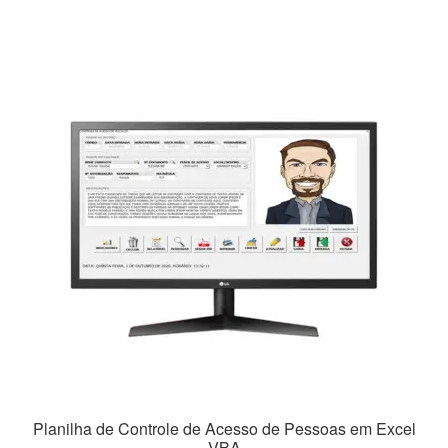
R$49,90.
R$39,90.
Planilha de Controle de Acesso de Pessoas em Excel
VBA