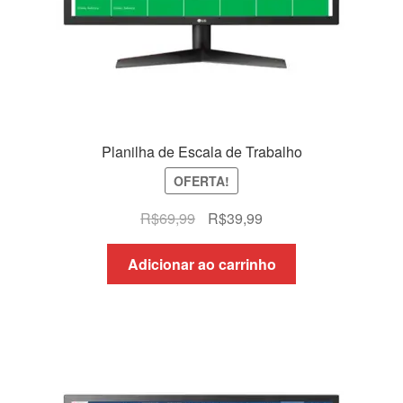
Planilha de Escala de Trabalho
OFERTA!
O
O
R$
69,99
R$
39,99
preço
preço
original
atual
Adicionar ao carrinho
era:
é:
R$69,99.
R$39,99.