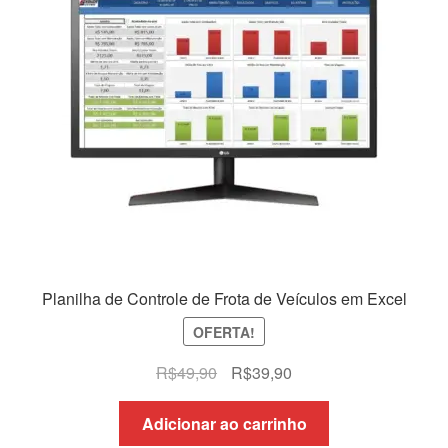
Planilha de Controle de Frota de Veículos em Excel
OFERTA!
O
O
R$
49,90
R$
39,90
preço
preço
original
atual
Adicionar ao carrinho
era:
é: