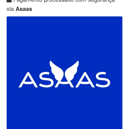
via
Asaas