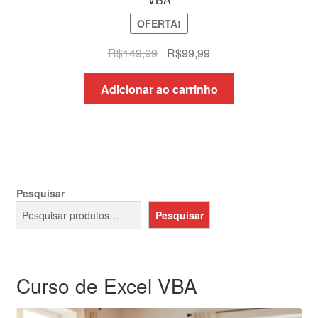
OFERTA!
O
O
R$
149,99
R$
99,99
preço
preço
original
atual
Adicionar ao carrinho
era:
é:
R$149,99.
R$99,99.
Pesquisar
Pesquisar
Curso de Excel VBA