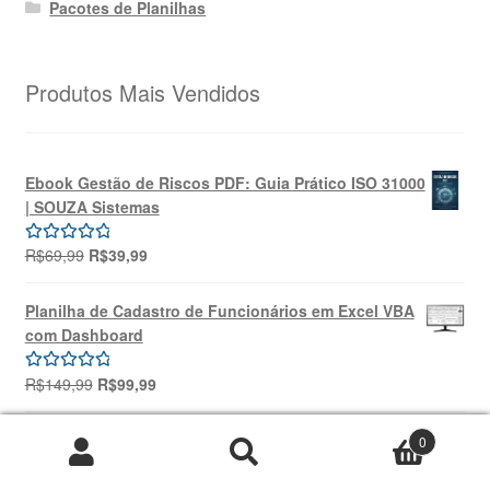
Pacotes de Planilhas
Produtos Mais Vendidos
Ebook Gestão de Riscos PDF: Guia Prático ISO 31000
| SOUZA Sistemas
O
O
R$
69,99
R$
39,99
Avaliação
preço
preço
5.00
de 5
original
atual
Planilha de Cadastro de Funcionários em Excel VBA
era:
é:
com Dashboard
R$69,99.
R$39,99.
O
O
R$
149,99
R$
99,99
Avaliação
preço
preço
5.00
de 5
original
atual
Planilha de Controle de Manutenção de
0
era:
é:
Pesquisar
Pesquisar
Equipamentos | Excel
R$149,99.
R$99,99.
por: