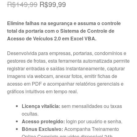
O
O
R$
149,99
R$
99,99
preço
preço
Elimine falhas na segurança e assuma o controle
original
atual
total da portaria com o Sistema de Controle de
era:
é:
Acesso de Veículos 2.0 em Excel VBA.
R$149,99.
R$99,99.
Desenvolvida para empresas, portarias, condomínios e
gestores de frotas, esta ferramenta automatizada permite
registrar entradas e saídas instantaneamente, capturar
imagens via webcam, anexar fotos, emitir fichas de
acesso em PDF e acompanhar relatórios gerenciais e
gráficos intuitivos em tempo real.
Licença vitalícia:
sem mensalidades ou taxas
ocultas.
Acesso protegido:
login por usuário e senha.
Bônus Exclusivo:
Acompanha Treinamento
Online Completo em vídeo disponível 24h.