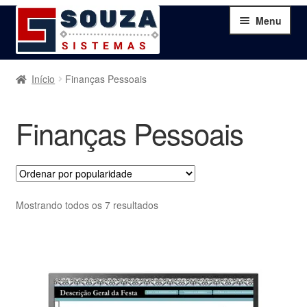
Pular
Pular
Menu
para
para
navegação
o
conteúdo
Home
Início
Finanças Pessoais
Sobre
Finanças Pessoais
Serviços
Produtos
Classificado
Mostrando todos os 7 resultados
por
Blog
popularidade
Contato
Minha Conta