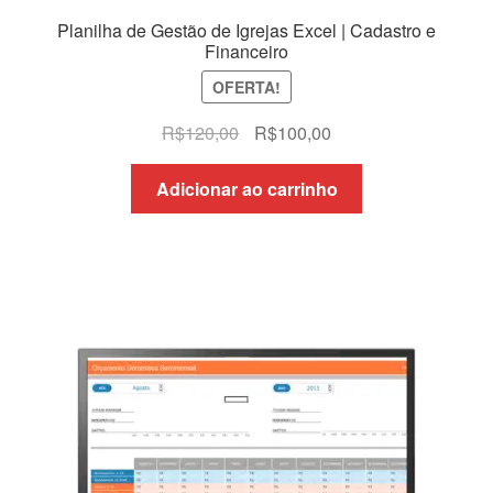
Planilha de Gestão de Igrejas Excel | Cadastro e
Financeiro
OFERTA!
O
O
R$
120,00
R$
100,00
preço
preço
original
atual
Adicionar ao carrinho
era:
é:
R$120,00.
R$100,00.