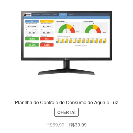
Planilha de Controle de Consumo de Água e Luz
OFERTA!
O
O
R$
69,99
R$
39,99
preço
preço