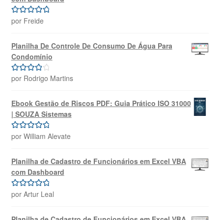
por Freide
Avaliação
5
de 5
Planilha De Controle De Consumo De Água Para
Condomínio
por Rodrigo Martins
Avaliação
4
de 5
Ebook Gestão de Riscos PDF: Guia Prático ISO 31000
| SOUZA Sistemas
por William Alevate
Avaliação
5
de 5
Planilha de Cadastro de Funcionários em Excel VBA
com Dashboard
por Artur Leal
Avaliação
5
de 5
Planilha de Cadastro de Funcionários em Excel VBA