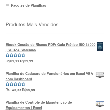
Pacotes de Planilhas
Produtos Mais Vendidos
Ebook Gestão de Riscos PDF: Guia Prático ISO 31000
| SOUZA Sistemas
O
O
R$
69,99
R$
39,99
Avaliação
preço
preço
5.00
de 5
original
atual
Planilha de Cadastro de Funcionários em Excel VBA
era:
é:
com Dashboard
R$69,99.
R$39,99.
O
O
R$
149,99
R$
99,99
Avaliação
preço
preço
5.00
de 5
original
atual
Planilha de Controle de Manutenção de
era:
é:
Equipamentos | Excel