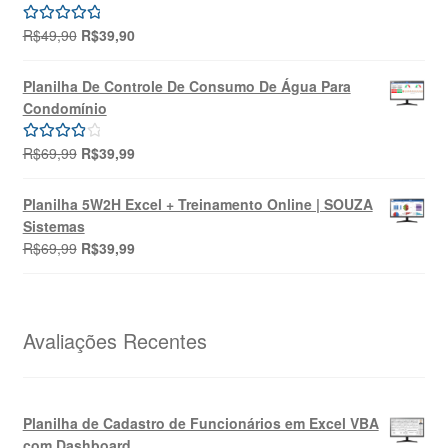
R$149,99.
R$99,99.
O
O
R$
49,90
R$
39,90
Avaliação
preço
preço
5.00
de 5
original
atual
Planilha De Controle De Consumo De Água Para
era:
é:
Condomínio
R$49,90.
R$39,90.
O
O
R$
69,99
R$
39,99
Avaliação
preço
preço
4.00
de 5
original
atual
Planilha 5W2H Excel + Treinamento Online | SOUZA
era:
é:
Sistemas
R$69,99.
R$39,99.
O
O
R$
69,99
R$
39,99
preço
preço
original
atual
era:
é:
R$69,99.
R$39,99.
Avaliações Recentes
Planilha de Cadastro de Funcionários em Excel VBA
com Dashboard