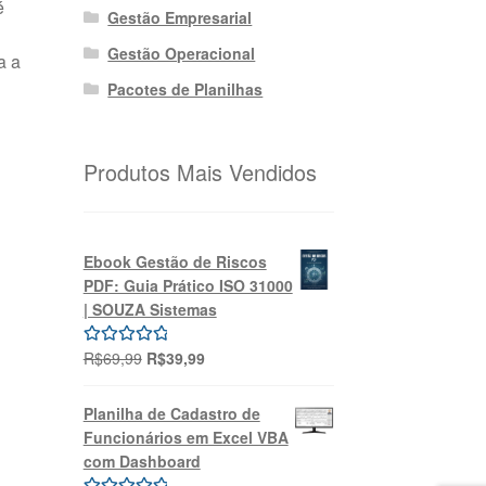
é
Gestão Empresarial
Gestão Operacional
a a
Pacotes de Planilhas
Produtos Mais Vendidos
Ebook Gestão de Riscos
PDF: Guia Prático ISO 31000
| SOUZA Sistemas
O
O
R$
69,99
R$
39,99
Avaliação
preço
preço
5.00
de 5
original
atual
Planilha de Cadastro de
era:
é:
Funcionários em Excel VBA
R$69,99.
R$39,99.
com Dashboard