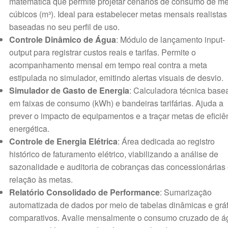
matemática que permite projetar cenários de consumo de me
cúbicos (m³). Ideal para estabelecer metas mensais realistas
baseadas no seu perfil de uso.
Controle Dinâmico de Água
: Módulo de lançamento input-
output para registrar custos reais e tarifas. Permite o
acompanhamento mensal em tempo real contra a meta
estipulada no simulador, emitindo alertas visuais de desvio.
Simulador de Gasto de Energia
: Calculadora técnica base
em faixas de consumo (kWh) e bandeiras tarifárias. Ajuda a
prever o impacto de equipamentos e a traçar metas de eficiê
energética.
Controle de Energia Elétrica
: Área dedicada ao registro
histórico de faturamento elétrico, viabilizando a análise de
sazonalidade e auditoria de cobranças das concessionárias
relação às metas.
Relatório Consolidado de Performance
: Sumarização
automatizada de dados por meio de tabelas dinâmicas e gráf
comparativos. Avalie mensalmente o consumo cruzado de á