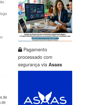
ção
 logo
ão
Pagamento
processado com
segurança via
Asaas
le de
a de