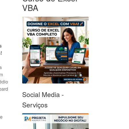
VBA
s
!
a
um
édio
oard
Social Media -
Serviços
 e