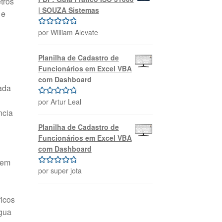
tros
| SOUZA Sistemas
 e
por William Alevate
Avaliação
5
de 5
Planilha de Cadastro de
Funcionários em Excel VBA
com Dashboard
ada
por Artur Leal
Avaliação
5
ncia
de 5
Planilha de Cadastro de
Funcionários em Excel VBA
com Dashboard
 em
por super jota
Avaliação
5
de 5
icos
gua