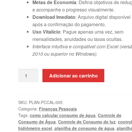
Metas de Economia
: Defina objetivos de redu
e acompanhe o progresso visualmente.
Download Imediato
: Arquivo digital disponível
após a confirmação do pagamento.
Uso Vitalício
: Pague apenas uma vez, sem
mensalidades, anuidades ou taxas ocultas.
Interface intuitiva e compatível com Excel (vers
2010 ou superior no Windows).
Planilha
Adicionar ao carrinho
de
Controle
de
Consumo
SKU:
PLAN-PCCAL-005
Categoria:
Finanças Pessoais
de
Tags:
como calcular consumo de água
,
Controle de
Água
Consumo de Água
,
Controle de Consumo de luz
,
contro
e
hidrômetro excel
,
planilha de consumo de água
,
planilh
Luz