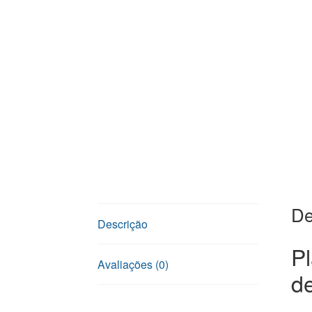
De
Descrição
P
Avaliações (0)
d