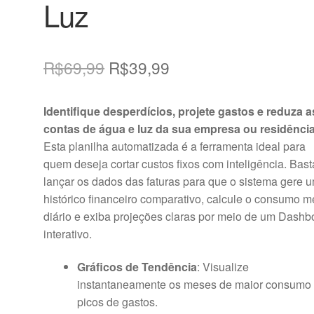
Luz
O
O
R$
69,99
R$
39,99
preço
preço
Identifique desperdícios, projete gastos e reduza a
original
atual
contas de água e luz da sua empresa ou residência
era:
é:
Esta planilha automatizada é a ferramenta ideal para
quem deseja cortar custos fixos com inteligência. Bast
R$69,99.
R$39,99.
lançar os dados das faturas para que o sistema gere 
histórico financeiro comparativo, calcule o consumo m
diário e exiba projeções claras por meio de um Dashb
interativo.
Gráficos de Tendência
: Visualize
instantaneamente os meses de maior consumo
picos de gastos.