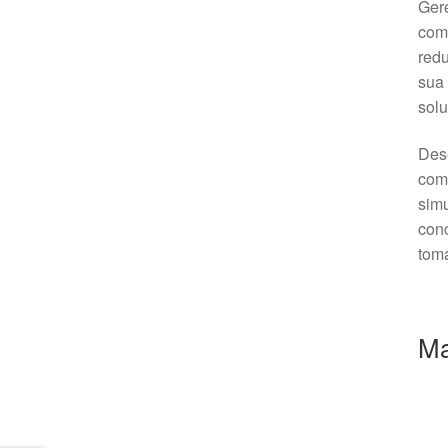
Gere
como
redu
sua 
solu
Dese
comb
simu
conc
toma
Ma