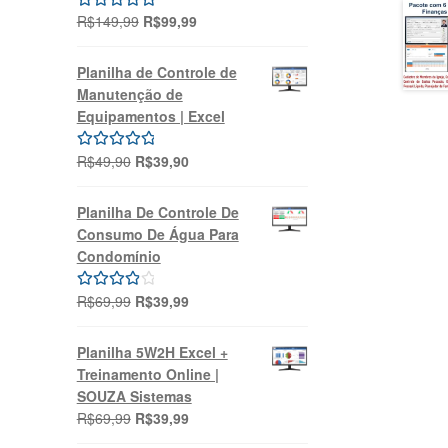
O
O
R$
149,99
R$
99,99
Avaliação
preço
preço
5.00
de 5
original
atual
Planilha de Controle de
era:
é:
Manutenção de
R$149,99.
R$99,99.
Equipamentos | Excel
O
O
R$
49,90
R$
39,90
Avaliação
preço
preço
5.00
de 5
original
atual
Planilha De Controle De
era:
é:
Consumo De Água Para
R$49,90.
R$39,90.
Condomínio
O
O
R$
69,99
R$
39,99
Avaliação
preço
preço
4.00
de 5
original
atual
Planilha 5W2H Excel +
era:
é:
Treinamento Online |
R$69,99.
R$39,99.
SOUZA Sistemas
O
O
R$
69,99
R$
39,99
preço
preço