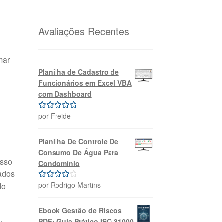
original
atual
era:
é:
R$69,99.
R$39,99.
Avaliações Recentes
mar
Planilha de Cadastro de
Funcionários em Excel VBA
com Dashboard
por Freide
Avaliação
5
de 5
Planilha De Controle De
Consumo De Água Para
asso
Condomínio
rados
por Rodrigo Martins
do
Avaliação
4
de 5
Ebook Gestão de Riscos
PDF: Guia Prático ISO 31000