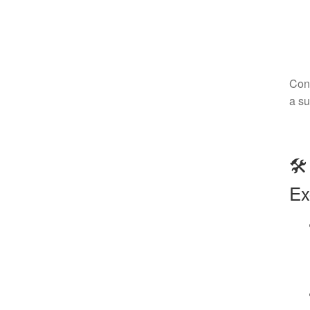
Conf
a su
🛠
Ex