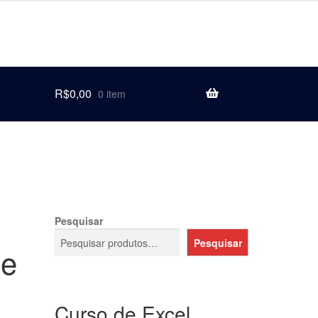
R$
0,00
0 item
Pesquisar
Pesquisar
de
Curso de Excel