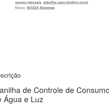
gastos mensais
,
planilha para síndico excel
quantidade
Marca:
SOUZA Sistemas
scrição
lanilha de Controle de Consum
e Água e Luz