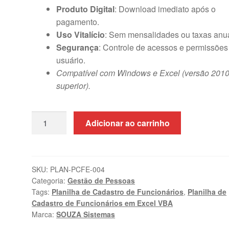
Produto Digital
: Download imediato após o
pagamento.
Uso Vitalício
: Sem mensalidades ou taxas anua
Segurança
: Controle de acessos e permissões
usuário.
Compatível com Windows e Excel (versão 2010
superior).
Planilha
Adicionar ao carrinho
de
Cadastro
de
Funcionários
SKU:
PLAN-PCFE-004
Categoria:
Gestão de Pessoas
em
Tags:
Planilha de Cadastro de Funcionários
,
Planilha de
Excel
Cadastro de Funcionários em Excel VBA
VBA
Marca:
SOUZA Sistemas
com