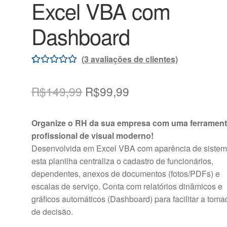
Excel VBA com
Dashboard
(
3
avaliações de clientes)
Avaliado
3
como
5.00
de
O
O
R$
149,99
R$
99,99
5, com
preço
preço
baseado em
Organize o RH da sua empresa com uma ferramen
avaliações de
original
atual
profissional de visual moderno!
clientes
era:
é:
Desenvolvida em Excel VBA com aparência de sistem
esta planilha centraliza o cadastro de funcionários,
R$149,99.
R$99,99.
dependentes, anexos de documentos (fotos/PDFs) e
escalas de serviço. Conta com relatórios dinâmicos e
gráficos automáticos (Dashboard) para facilitar a toma
de decisão.