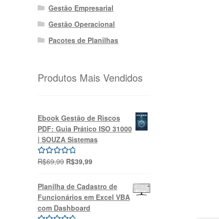
Gestão Empresarial
Gestão Operacional
Pacotes de Planilhas
Produtos Mais Vendidos
Ebook Gestão de Riscos
PDF: Guia Prático ISO 31000
| SOUZA Sistemas
O
O
R$
69,99
R$
39,99
Avaliação
preço
preço
5.00
de 5
original
atual
Planilha de Cadastro de
era:
é:
Funcionários em Excel VBA
R$69,99.
R$39,99.
com Dashboard