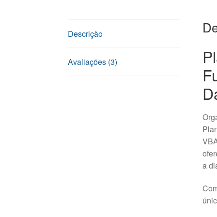
De
Descrição
Pl
Avaliações (3)
F
D
Org
Plan
VBA,
ofer
a di
Com 
únic