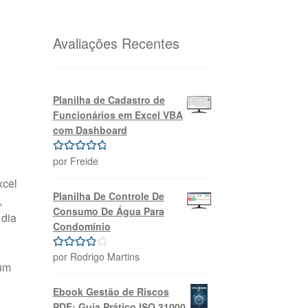
original
atual
era:
é:
R$69,99.
R$39,99.
Avaliações Recentes
Planilha de Cadastro de
Funcionários em Excel VBA
com Dashboard
por Freide
Avaliação
5
de 5
xcel
Planilha De Controle De
,
Consumo De Água Para
 dia
Condomínio
por Rodrigo Martins
Avaliação
 um
4
de 5
Ebook Gestão de Riscos
PDF: Guia Prático ISO 31000