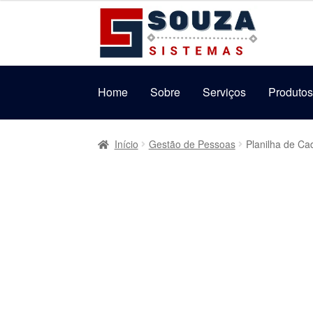
original
atual
5.00
de 5
Pular
Pular
era:
é:
para
para
R$149,99.
R$99,99.
navegação
o
conteúdo
Home
Sobre
Serviços
Produto
Início
Gestão de Pessoas
Planilha de C