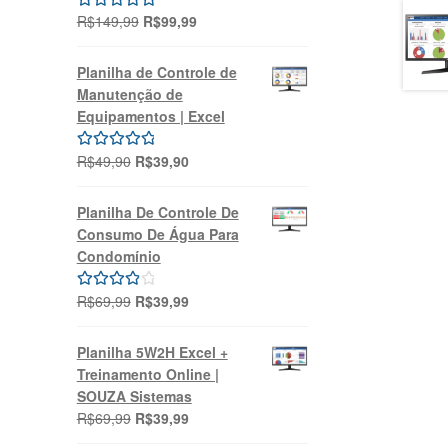
O
O
R$
149,99
R$
99,99
Avaliação
preço
preço
5.00
de 5
original
atual
Planilha de Controle de
era:
é:
Manutenção de
R$149,99.
R$99,99.
Equipamentos | Excel
O
O
R$
49,90
R$
39,90
Avaliação
preço
preço
5.00
de 5
original
atual
Planilha De Controle De
era:
é:
Consumo De Água Para
R$49,90.
R$39,90.
Condomínio
O
O
R$
69,99
R$
39,99
Avaliação
preço
preço
4.00
de 5
original
atual
Planilha 5W2H Excel +
era:
é:
Treinamento Online |
R$69,99.
R$39,99.
SOUZA Sistemas
O
O
R$
69,99
R$
39,99
preço
preço