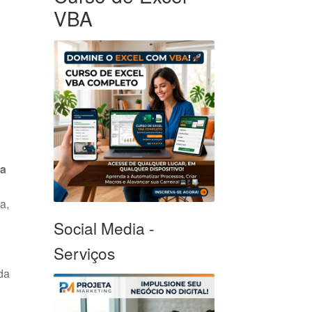
VBA
ta
a,
Social Media -
Serviços
da