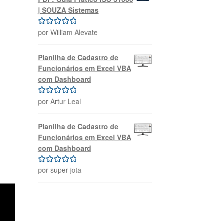
| SOUZA Sistemas
por William Alevate
Avaliação
5
de 5
Planilha de Cadastro de
Funcionários em Excel VBA
com Dashboard
por Artur Leal
Avaliação
5
de 5
Planilha de Cadastro de
Funcionários em Excel VBA
com Dashboard
por super jota
Avaliação
5
de 5