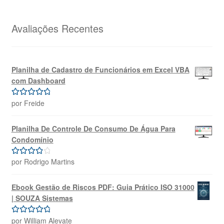
original
atual
era:
é:
R$69,99.
R$39,99.
Avaliações Recentes
Planilha de Cadastro de Funcionários em Excel VBA
com Dashboard
por Freide
Avaliação
5
de 5
Planilha De Controle De Consumo De Água Para
Condomínio
por Rodrigo Martins
Avaliação
4
de 5
Ebook Gestão de Riscos PDF: Guia Prático ISO 31000
| SOUZA Sistemas
por William Alevate
Avaliação
5