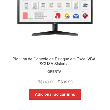
Planilha de Controle de Estoque em Excel VBA |
SOUZA Sistemas
OFERTA!
O
O
R$
149,99
R$
99,99
preço
preço
original
atual
Adicionar ao carrinho
era:
é:
R$149,99.
R$99,99.