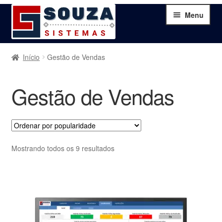
Pular
Pular
Menu
para
para
navegação
o
conteúdo
Home
Início
Gestão de Vendas
Sobre
Gestão de Vendas
Serviços
Produtos
Classificado
Mostrando todos os 9 resultados
por
Blog
popularidade
Contato
Minha Conta