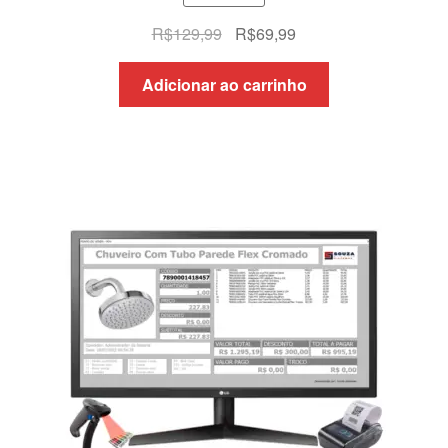
O
O
R$
129,99
R$
69,99
preço
preço
original
atual
Adicionar ao carrinho
era:
é:
R$129,99.
R$69,99.