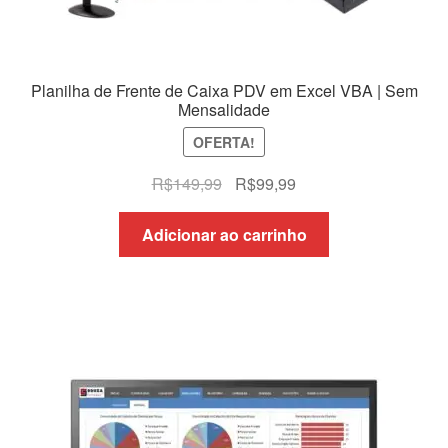
Planilha de Frente de Caixa PDV em Excel VBA | Sem
Mensalidade
OFERTA!
O
O
R$
149,99
R$
99,99
preço
preço
original
atual
Adicionar ao carrinho
era:
é:
R$149,99.
R$99,99.