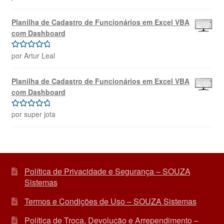
de 5
Planilha de Cadastro de Funcionários em Excel VBA
com Dashboard
por Artur Leal
Avaliação
5
de 5
Planilha de Cadastro de Funcionários em Excel VBA
com Dashboard
por super jota
Avaliação
5
de 5
Política de Privacidade e Segurança – SOUZA
Sistemas
Termos e Condições de Uso – SOUZA Sistemas
Política de Troca, Devolução e Arrependimento –