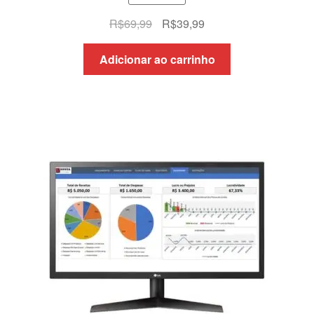
O
O
R$
69,99
R$
39,99
preço
preço
original
atual
Adicionar ao carrinho
era:
é:
R$69,99.
R$39,99.