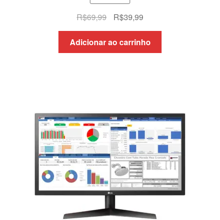
O
O
R$
69,99
R$
39,99
preço
preço
original
atual
Adicionar ao carrinho
era:
é:
R$69,99.
R$39,99.