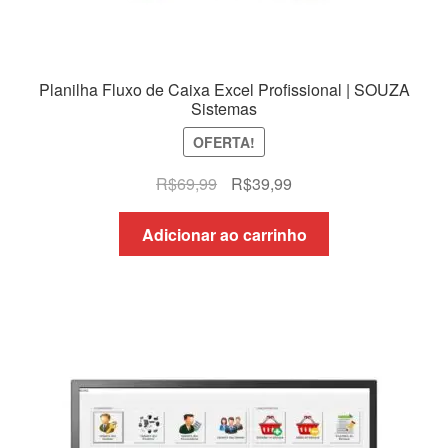
Planilha Fluxo de Caixa Excel Profissional | SOUZA
Sistemas
OFERTA!
O
O
R$
69,99
R$
39,99
preço
preço
original
atual
Adicionar ao carrinho
era:
é:
R$69,99.
R$39,99.