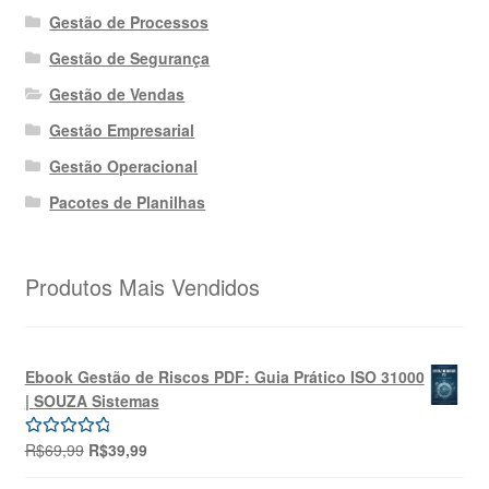
Gestão de Processos
Gestão de Segurança
Gestão de Vendas
Gestão Empresarial
Gestão Operacional
Pacotes de Planilhas
Produtos Mais Vendidos
Ebook Gestão de Riscos PDF: Guia Prático ISO 31000
| SOUZA Sistemas
O
O
R$
69,99
R$
39,99
Avaliação
preço
preço
5.00
de 5