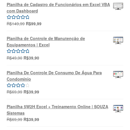
original
atual
Planilha de Cadastro de Funcionários em Excel VBA
era:
é:
com Dashboard
R$69,99.
R$39,99.
O
O
R$
149,99
R$
99,99
Avaliação
preço
preço
5.00
de 5
original
atual
Planilha de Controle de Manutenção de
era:
é:
Equipamentos | Excel
R$149,99.
R$99,99.
O
O
R$
49,90
R$
39,90
Avaliação
preço
preço
5.00
de 5
original
atual
Planilha De Controle De Consumo De Água Para
era:
é:
Condomínio
R$49,90.
R$39,90.
O
O
R$
69,99
R$
39,99
Avaliação
preço
preço
4.00
de 5
original
atual
Planilha 5W2H Excel + Treinamento Online | SOUZA
era:
é:
Sistemas
R$69,99.
R$39,99.
O
O
R$
69,99
R$
39,99
preço
preço