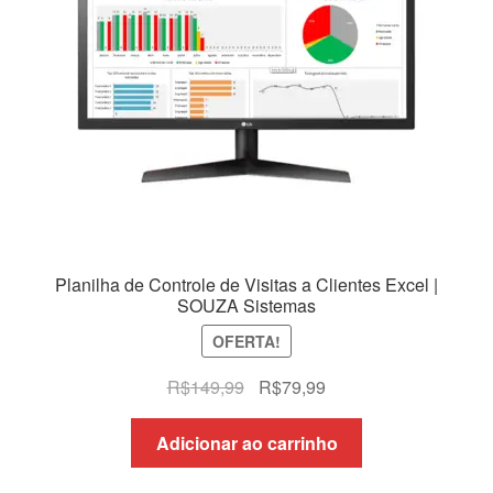
Planilha de Controle de Visitas a Clientes Excel |
SOUZA Sistemas
OFERTA!
O
O
R$
149,99
R$
79,99
preço
preço
original
atual
Adicionar ao carrinho
era:
é: