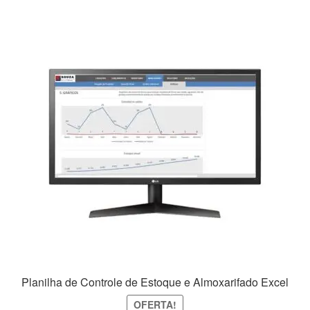
R$149,99.
R$79,99.
Planilha de Controle de Estoque e Almoxarifado Excel
OFERTA!