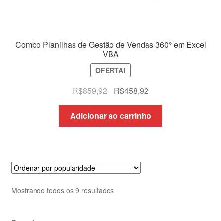
Combo Planilhas de Gestão de Vendas 360° em Excel
VBA
OFERTA!
O
O
R$
859,92
R$
458,92
preço
preço
original
atual
Adicionar ao carrinho
era:
é:
R$859,92.
R$458,92.
Classificado
Mostrando todos os 9 resultados
por
popularidade