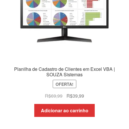
Planilha de Cadastro de Clientes em Excel VBA |
SOUZA Sistemas
OFERTA!
O
O
R$
69,99
R$
39,99
preço
preço
original
atual
Adicionar ao carrinho
era:
é:
R$69,99.
R$39,99.