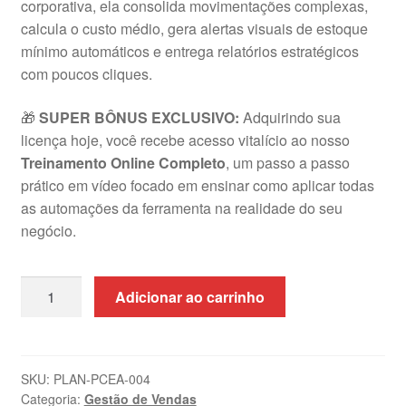
corporativa, ela consolida movimentações complexas,
calcula o custo médio, gera alertas visuais de estoque
mínimo automáticos e entrega relatórios estratégicos
com poucos cliques
.
🎁
SUPER BÔNUS EXCLUSIVO:
Adquirindo sua
licença hoje, você recebe acesso vitalício ao nosso
Treinamento Online Completo
, um passo a passo
prático em vídeo focado em ensinar como aplicar todas
as automações da ferramenta na realidade do seu
negócio
.
Planilha
Adicionar ao carrinho
de
Controle
de
Estoque
SKU:
PLAN-PCEA-004
Categoria:
Gestão de Vendas
e