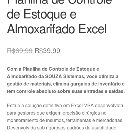
de Estoque e
Almoxarifado Excel
O
O
R$
69,99
R$
39,99
preço
preço
Com a Planilha de Controle de Estoque e
original
atual
Almoxarifado da SOUZA Sistemas, você otimiza a
era:
é:
gestão de materiais, elimina gargalos de inventário e
tem controle absoluto sobre suas entradas e saídas.
R$69,99.
R$39,99.
Esta é a solução definitiva em Excel VBA desenvolvida
para gestores que exigem precisão cirúrgica no
monitoramento de insumos, ferramentas e mercadorias
.
Desenvolvida sob rigorosos padrões de usabilidade