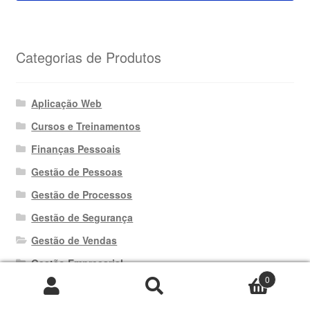
Categorias de Produtos
Aplicação Web
Cursos e Treinamentos
Finanças Pessoais
Gestão de Pessoas
Gestão de Processos
Gestão de Segurança
Gestão de Vendas
Gestão Empresarial
0
Gestão Operacional
Pesquisar
Pesquisar
Pacotes de Planilhas
por: