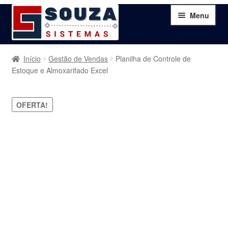
Pular
Pular
Menu
para
para
navegação
o
conteúdo
Home
Início
Gestão de Vendas
Planilha de Controle de
Estoque e Almoxarifado Excel
Sobre
OFERTA!
Serviços
Produtos
Blog
Contato
Minha Conta