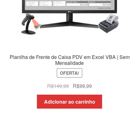
Planilha de Frente de Caixa PDV em Excel VBA | Sem
Mensalidade
OFERTA!
O
O
R$
149,99
R$
99,99
preço
preço
original
atual
Adicionar ao carrinho
era:
é:
R$149,99.
R$99,99.