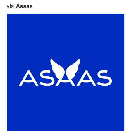
via
Asaas