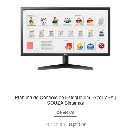
Planilha de Controle de Estoque em Excel VBA |
SOUZA Sistemas
OFERTA!
O
O
R$
149,99
R$
99,99