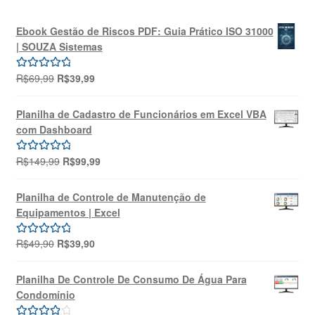
Ebook Gestão de Riscos PDF: Guia Prático ISO 31000
| SOUZA Sistemas
O
O
R$
69,99
R$
39,99
Avaliação
preço
preço
5.00
de 5
original
atual
Planilha de Cadastro de Funcionários em Excel VBA
era:
é:
com Dashboard
R$69,99.
R$39,99.
O
O
R$
149,99
R$
99,99
Avaliação
preço
preço
5.00
de 5
original
atual
Planilha de Controle de Manutenção de
era:
é:
Equipamentos | Excel
R$149,99.
R$99,99.
O
O
R$
49,90
R$
39,90
Avaliação
preço
preço
5.00
de 5
original
atual
Planilha De Controle De Consumo De Água Para
era:
é:
Condomínio
R$49,90.
R$39,90.