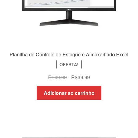
Planilha de Controle de Estoque e Almoxarifado Excel
OFERTA!
O
O
R$
69,99
R$
39,99
preço
preço
original
atual
Adicionar ao carrinho
era:
é:
R$69,99.
R$39,99.