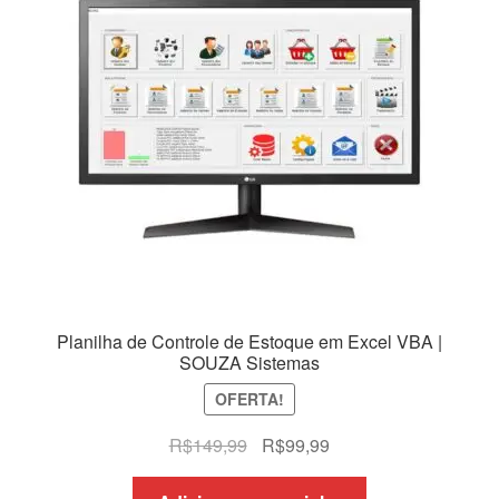
Planilha de Controle de Estoque em Excel VBA |
SOUZA Sistemas
OFERTA!
O
O
R$
149,99
R$
99,99
preço
preço