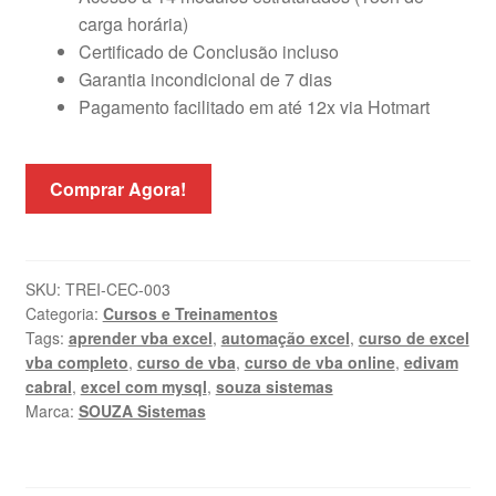
carga horária)
Certificado de Conclusão incluso
Garantia incondicional de 7 dias
Pagamento facilitado em até 12x via Hotmart
Comprar Agora!
SKU:
TREI-CEC-003
Categoria:
Cursos e Treinamentos
Tags:
aprender vba excel
,
automação excel
,
curso de excel
vba completo
,
curso de vba
,
curso de vba online
,
edivam
cabral
,
excel com mysql
,
souza sistemas
Marca:
SOUZA Sistemas