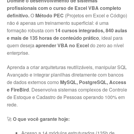
Domine o desenvolvimento de sistemas
profissionais com o curso de Excel VBA completo
definitivo.
O
Método PEC
(Projetos em Excel e Código)
não é apenas um treinamento superficial: é uma
formação robusta com
14 cursos integrados, 840 aulas
e mais de 135 horas de conteúdo prático
, ideal para
quem deseja
aprender VBA no Excel
do zero ao nível
enterprise.
Aprenda a criar arquiteturas reutilizáveis, manipular SQL
Avançado e integrar planilhas diretamente com bancos
de dados externos como
MySQL, PostgreSQL, Access
e FireBird
. Desenvolva sistemas complexos de Controle
de Estoque e Cadastro de Pessoas operando 100% em
rede.
🚀
O que você garante hoje:
Acesso a 14 módulos estruturados (135h de