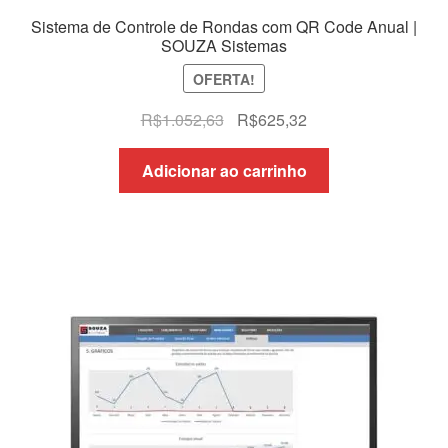
Sistema de Controle de Rondas com QR Code Anual |
SOUZA Sistemas
OFERTA!
O
O
R$
1.052,63
R$
625,32
preço
preço
original
atual
Adicionar ao carrinho
era:
é:
R$1.052,63.
R$625,32.