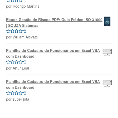
por Rodrigo Martins
Avaliação
4
de 5
Ebook Gestão de Riscos PDF: Guia Prático ISO 31000
| SOUZA Sistemas
por William Alevate
Avaliação
5
de 5
Planilha de Cadastro de Funcionários em Excel VBA
com Dashboard
por Artur Leal
Avaliação
5
de 5
Planilha de Cadastro de Funcionários em Excel VBA
com Dashboard
por super jota
Avaliação
5
de 5