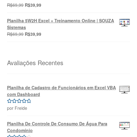
O
O
R$
69,99
R$
39,99
Avaliação
preço
preço
4.00
de 5
original
atual
Planilha 5W2H Excel + Treinamento Online | SOUZA
era:
é:
Sistemas
R$69,99.
R$39,99.
O
O
R$
69,99
R$
39,99
preço
preço
original
atual
era:
é:
R$69,99.
R$39,99.
Avaliações Recentes
Planilha de Cadastro de Funcionários em Excel VBA
com Dashboard
por Freide
Avaliação
5
de 5
Planilha De Controle De Consumo De Água Para
Condomínio