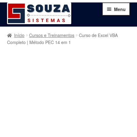
Pular
Pular
Menu
para
para
navegação
o
conteúdo
Home
Início
Cursos e Treinamentos
Curso de Excel VBA
Completo | Método PEC 14 em 1
Sobre
Serviços
Produtos
Blog
Contato
Minha Conta