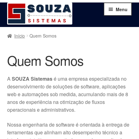
Pular
Pular
Menu
para
para
navegação
o
conteúdo
Home
Início
Quem Somos
Sobre
Quem Somos
Serviços
A
SOUZA Sistemas
é uma empresa especializada no
Produtos
desenvolvimento de soluções de software, aplicações
web e automações sob medida, acumulando mais de 8
Blog
anos de experiência na otimização de fluxos
operacionais e administrativos.
Contato
Nossa engenharia de software é orientada à entrega de
ferramentas que alinham alto desempenho técnico a
Minha Conta