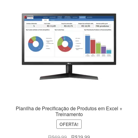
Planilha de Precificação de Produtos em Excel +
Treinamento
OFERTA!
O
O
R$
69,99
R$
39,99