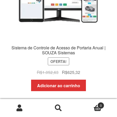
Sistema de Controle de Acesso de Portaria Anual |
SOUZA Sistemas
OFERTA!
O
O
R$
1.052,63
R$
625,32
preço
preço
original
atual
Adicionar ao carrinho
era:
é:
R$1.052,63.
R$625,32.
0
Pesquisar
Pesquisar
por: