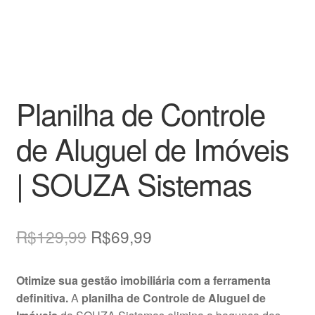
Planilha de Controle
de Aluguel de Imóveis
| SOUZA Sistemas
O
O
R$
129,99
R$
69,99
preço
preço
Otimize sua gestão imobiliária com a ferramenta
original
atual
definitiva.
A
planilha de Controle de Aluguel de
era:
é: