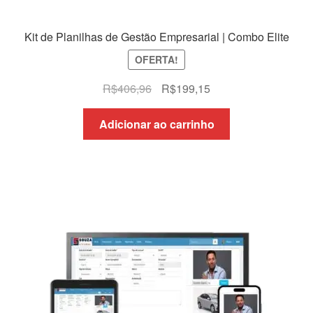
Kit de Planilhas de Gestão Empresarial | Combo Elite
OFERTA!
O
O
R$
406,96
R$
199,15
preço
preço
original
atual
Adicionar ao carrinho
era:
é:
R$406,96.
R$199,15.