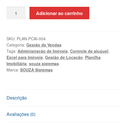
Planilha
Adicionar ao carrinho
de
Controle
de
Aluguel
SKU:
PLAN-PCAI-004
Categoria:
Gestão de Vendas
de
Tags:
Administração de Imóveis
,
Controle de aluguel
,
Imóveis
Excel para Imóveis
,
Gestão de Locação
,
Planilha
|
Imobiliária
,
souza sistemas
SOUZA
Marca:
SOUZA Sistemas
Sistemas
quantidade
Descrição
Avaliações (0)