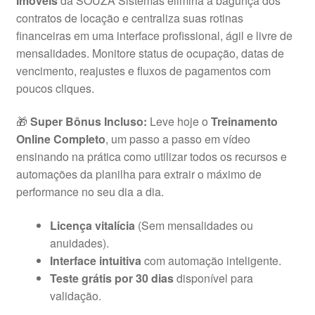
Imóveis
da SOUZA Sistemas elimina a bagunça dos
contratos de locação e centraliza suas rotinas
R$129,99.
R$69,99.
financeiras em uma interface profissional, ágil e livre de
mensalidades. Monitore status de ocupação, datas de
vencimento, reajustes e fluxos de pagamentos com
poucos cliques.
🎁
Super Bônus Incluso:
Leve hoje o
Treinamento
Online Completo
, um passo a passo em vídeo
ensinando na prática como utilizar todos os recursos e
automações da planilha para extrair o máximo de
performance no seu dia a dia.
Licença vitalícia
(Sem mensalidades ou
anuidades).
Interface intuitiva
com automação inteligente.
Teste grátis por 30 dias
disponível para
validação.