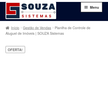
Pular
Pular
Menu
para
para
navegação
o
conteúdo
Home
Início
Gestão de Vendas
Planilha de Controle de
Aluguel de Imóveis | SOUZA Sistemas
Sobre
OFERTA!
Serviços
Produtos
Blog
Contato
Minha Conta