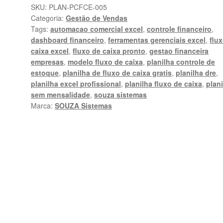
Excel
SKU:
PLAN-PCFCE-005
Categoria:
Gestão de Vendas
Profissional
Tags:
automacao comercial excel
,
controle financeiro
,
|
dashboard financeiro
,
ferramentas gerenciais excel
,
flu
SOUZA
caixa excel
,
fluxo de caixa pronto
,
gestao financeira
Sistemas
empresas
,
modelo fluxo de caixa
,
planilha controle de
quantidade
estoque
,
planilha de fluxo de caixa gratis
,
planilha dre
,
planilha excel profissional
,
planilha fluxo de caixa
,
plan
sem mensalidade
,
souza sistemas
Marca:
SOUZA Sistemas