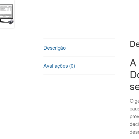
De
Descrição
A 
Avaliações (0)
D
s
O ge
cau
prev
deci
des