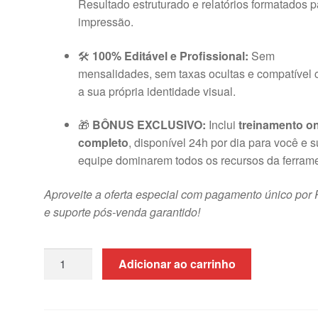
Resultado estruturado e relatórios formatados p
impressão.
🛠️
100% Editável e Profissional:
Sem
mensalidades, sem taxas ocultas e compatível
a sua própria identidade visual.
🎁
BÔNUS EXCLUSIVO:
Inclui
treinamento on
completo
, disponível 24h por dia para você e 
equipe dominarem todos os recursos da ferram
Aproveite a oferta especial com pagamento único por 
e suporte pós-venda garantido!
Planilha
Adicionar ao carrinho
Fluxo
de
Caixa