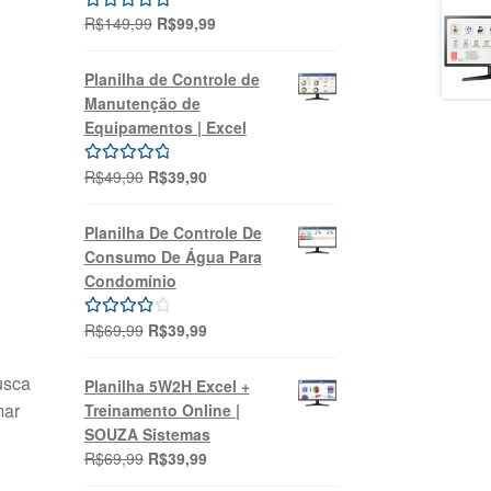
O
O
R$
149,99
R$
99,99
Avaliação
preço
preço
5.00
de 5
original
atual
Planilha de Controle de
era:
é:
Manutenção de
R$149,99.
R$99,99.
Equipamentos | Excel
O
O
R$
49,90
R$
39,90
Avaliação
preço
preço
5.00
de 5
original
atual
Planilha De Controle De
era:
é:
Consumo De Água Para
R$49,90.
R$39,90.
Condomínio
O
O
R$
69,99
R$
39,99
Avaliação
preço
preço
l
4.00
de 5
original
atual
usca
Planilha 5W2H Excel +
era:
é:
mar
Treinamento Online |
R$69,99.
R$39,99.
SOUZA Sistemas
O
O
R$
69,99
R$
39,99
preço
preço