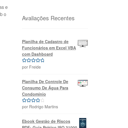
original
atual
as e
era:
é:
b o
R$69,99.
R$39,99.
Avaliações Recentes
Planilha de Cadastro de
Funcionários em Excel VBA
com Dashboard
por Freide
Avaliação
5
de 5
Planilha De Controle De
Consumo De Água Para
Condomínio
por Rodrigo Martins
Avaliação
4
de 5
Ebook Gestão de Riscos
PDF: Guia Prático ISO 31000