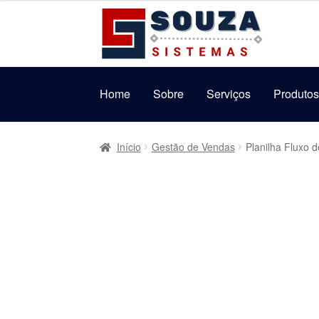
original
atual
Pular
Pular
era:
é:
para
para
R$69,99.
R$39,99.
navegação
o
conteúdo
Home
Sobre
Serviços
Produto
Início
Gestão de Vendas
Planilha Fluxo 