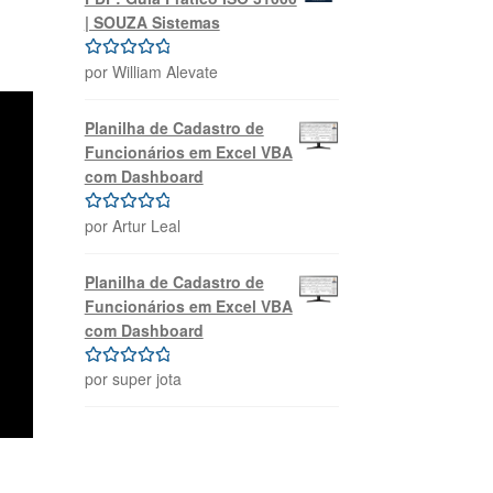
| SOUZA Sistemas
por William Alevate
Avaliação
5
de 5
Planilha de Cadastro de
Funcionários em Excel VBA
com Dashboard
por Artur Leal
Avaliação
5
de 5
Planilha de Cadastro de
Funcionários em Excel VBA
com Dashboard
por super jota
Avaliação
5
de 5