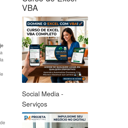
VBA
je
a
da
de
Social Media -
Serviços
 de