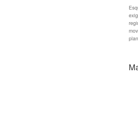
Esq
exig
regi
movi
plan
Ma