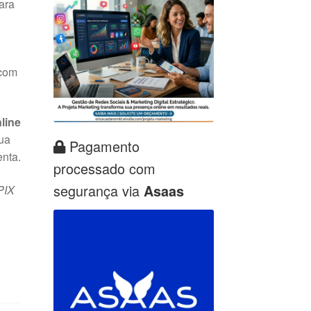
ara
 com
line
sua
Pagamento
enta.
processado com
segurança via
Asaas
PIX