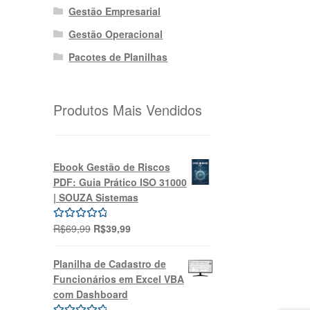
Gestão Empresarial
Gestão Operacional
Pacotes de Planilhas
Produtos Mais Vendidos
Ebook Gestão de Riscos
PDF: Guia Prático ISO 31000
| SOUZA Sistemas
O
O
R$
69,99
R$
39,99
Avaliação
preço
preço
5.00
de 5
original
atual
Planilha de Cadastro de
era:
é:
Funcionários em Excel VBA
R$69,99.
R$39,99.
com Dashboard