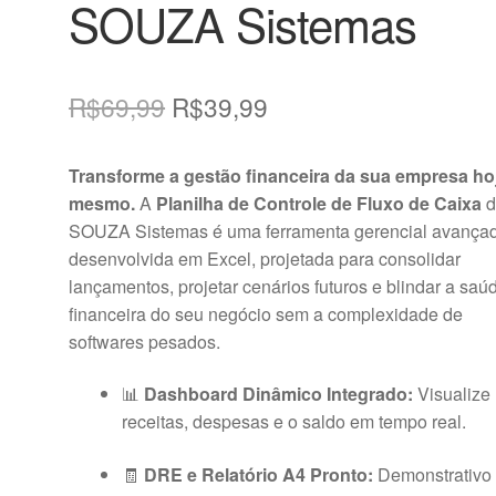
SOUZA Sistemas
O
O
R$
69,99
R$
39,99
preço
preço
Transforme a gestão financeira da sua empresa ho
original
atual
mesmo.
A
Planilha de Controle de Fluxo de Caixa
d
era:
é:
SOUZA Sistemas é uma ferramenta gerencial avança
desenvolvida em Excel, projetada para consolidar
R$69,99.
R$39,99.
lançamentos, projetar cenários futuros e blindar a saú
financeira do seu negócio sem a complexidade de
softwares pesados.
📊
Dashboard Dinâmico Integrado:
Visualize
receitas, despesas e o saldo em tempo real.
🧾
DRE e Relatório A4 Pronto:
Demonstrativo