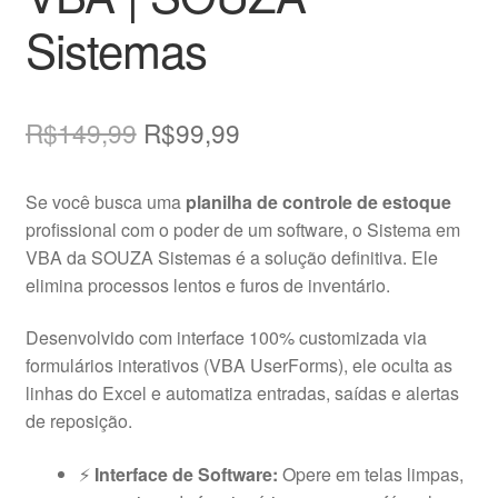
Sistemas
O
O
R$
149,99
R$
99,99
preço
preço
Se você busca uma
planilha de controle de estoque
original
atual
profissional com o poder de um software, o Sistema em
era:
é:
VBA da SOUZA Sistemas é a solução definitiva
. Ele
elimina processos lentos e furos de inventário
.
R$149,99.
R$99,99.
Desenvolvido com interface 100% customizada via
formulários interativos (VBA UserForms), ele oculta as
linhas do Excel e automatiza entradas, saídas e alertas
de reposição
.
⚡
Interface de Software:
Opere em telas limpas,