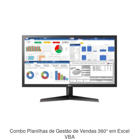
R$1.052,63.
R$625,32.
Combo Planilhas de Gestão de Vendas 360° em Excel
VBA