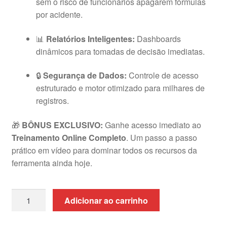
sem o risco de funcionários apagarem fórmulas
por acidente
.
📊
Relatórios Inteligentes:
Dashboards
dinâmicos para tomadas de decisão imediatas
.
🔒
Segurança de Dados:
Controle de acesso
estruturado e motor otimizado para milhares de
registros
.
🎁
BÔNUS EXCLUSIVO:
Ganhe acesso imediato ao
Treinamento Online Completo
. Um passo a passo
prático em vídeo para dominar todos os recursos da
ferramenta ainda hoje
.
Planilha
Adicionar ao carrinho
de
Controle