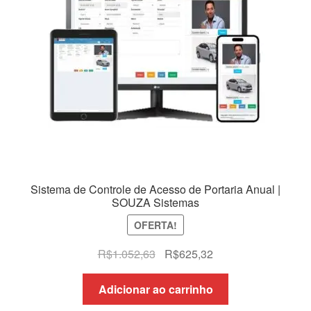
Sistema de Controle de Acesso de Portaria Anual |
SOUZA Sistemas
OFERTA!
O
O
R$
1.052,63
R$
625,32
preço
preço
original
atual
Adicionar ao carrinho
era:
é: