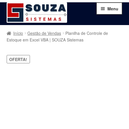
Pular
Pular
Menu
para
para
navegação
o
conteúdo
Home
Início
Gestão de Vendas
Planilha de Controle de
Estoque em Excel VBA | SOUZA Sistemas
Sobre
OFERTA!
Serviços
Produtos
Blog
Contato
Minha Conta