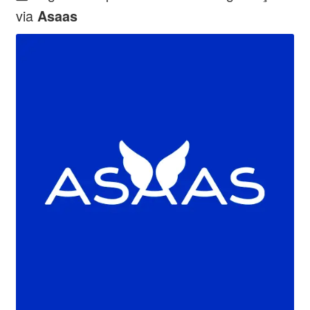
via
Asaas