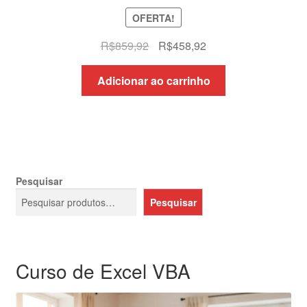
OFERTA!
O
O
R$
859,92
R$
458,92
preço
preço
original
atual
Adicionar ao carrinho
era:
é:
R$859,92.
R$458,92.
Pesquisar
Pesquisar
Curso de Excel VBA