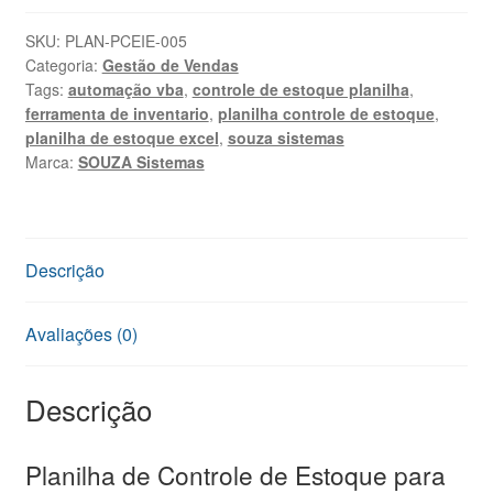
de
Estoque
SKU:
PLAN-PCEIE-005
Categoria:
Gestão de Vendas
em
Tags:
automação vba
,
controle de estoque planilha
,
Excel
ferramenta de inventario
,
planilha controle de estoque
,
VBA
planilha de estoque excel
,
souza sistemas
|
Marca:
SOUZA Sistemas
SOUZA
Sistemas
quantidade
Descrição
Avaliações (0)
Descrição
Planilha de Controle de Estoque para