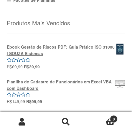
Produtos Mais Vendidos
Ebook Gestão de Riscos PDF: Guia Prático ISO 31000
| SOUZA Sistemas
O
O
R$
69,99
R$
39,99
Avaliação
preço
preço
5.00
de 5
original
atual
Planilha de Cadastro de Funcionários em Excel VBA
era:
é:
com Dashboard
R$69,99.
R$39,99.
O
O
R$
149,99
R$
99,99
Avaliação
preço
preço
5.00
de 5
original
atual
Planilha de Controle de Manutenção de
0
era:
é:
Equipamentos | Excel
Pesquisar
Pesquisar
R$149,99.
R$99,99.
por: