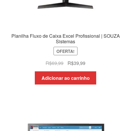
Planilha Fluxo de Caixa Excel Profissional | SOUZA
Sistemas
OFERTA!
O
O
R$
69,99
R$
39,99
preço
preço
original
atual
Adicionar ao carrinho
era:
é:
R$69,99.
R$39,99.