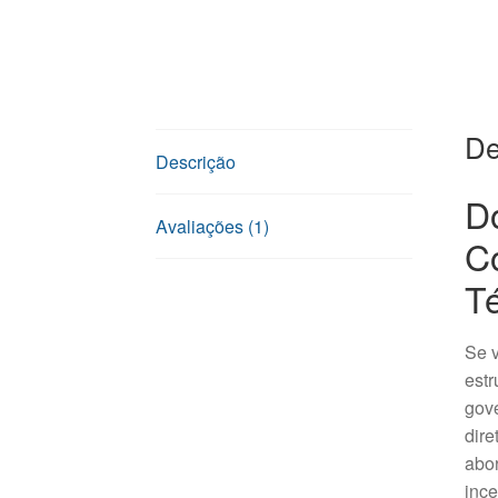
De
Descrição
D
Avaliações (1)
C
Té
Se 
estr
gove
dir
abor
inc