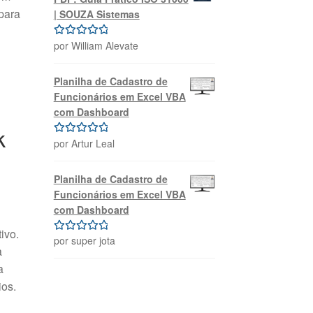
para
| SOUZA Sistemas
por William Alevate
Avaliação
5
de 5
Planilha de Cadastro de
Funcionários em Excel VBA
com Dashboard
k
por Artur Leal
Avaliação
5
de 5
Planilha de Cadastro de
Funcionários em Excel VBA
com Dashboard
tivo
.
por super jota
Avaliação
5
a
de 5
a
ios
.