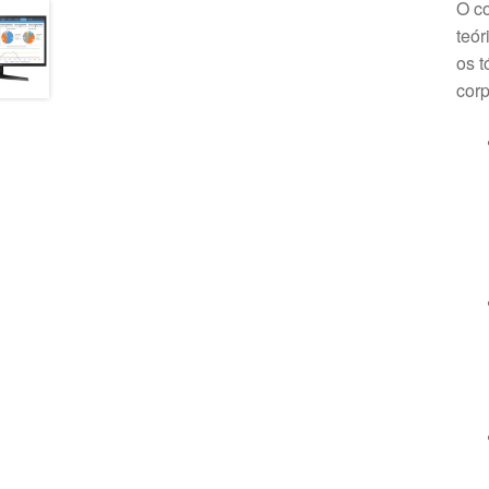
O co
teór
os t
corp