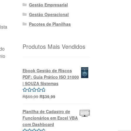
Gestão Empresarial
Gestão Operacional
Pacotes de Planilhas
ista
Produtos Mais Vendidos
do
nio
Ebook Gestão de Riscos
PDF: Guia Prático ISO 31000
| SOUZA Sistemas
O
O
R$
69,99
R$
39,99
Avaliação
preço
preço
5.00
de 5
original
atual
Planilha de Cadastro de
era:
é:
Funcionários em Excel VBA
R$69,99.
R$39,99.
com Dashboard