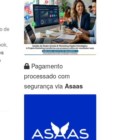
R
o de
ook,
os
o
Pagamento
processado com
segurança via
Asaas