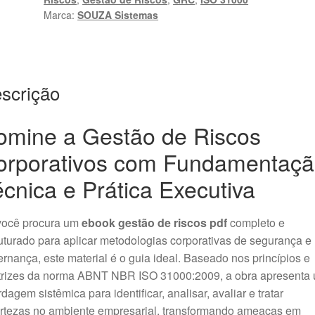
ISO
Marca:
SOUZA Sistemas
31000
|
SOUZA
Sistemas
scrição
quantidade
omine a Gestão de Riscos
orporativos com Fundamentaç
cnica e Prática Executiva
você procura um
ebook gestão de riscos pdf
completo e
uturado para aplicar metodologias corporativas de segurança e
rnança, este material é o guia ideal
. Baseado nos princípios e
etrizes da norma ABNT NBR ISO 31000:2009, a obra apresenta
dagem sistêmica para identificar, analisar, avaliar e tratar
ertezas no ambiente empresarial, transformando ameaças em