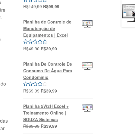
o
O
O
R$
149,99
R$
99,99
Avaliação
tre
preço
preço
5.00
de 5
s
original
atual
Planilha de Controle de
era:
é:
Manutenção de
R$149,99.
R$99,99.
Equipamentos | Excel
:
O
O
R$
49,90
R$
39,90
Avaliação
preço
preço
5.00
de 5
original
atual
Planilha De Controle De
era:
é:
Consumo De Água Para
R$49,90.
R$39,90.
Condomínio
odo
O
O
R$
69,99
R$
39,99
Avaliação
preço
preço
4.00
de 5
original
atual
Planilha 5W2H Excel +
era:
é:
Treinamento Online |
R$69,99.
R$39,99.
SOUZA Sistemas
adas
O
O
R$
69,99
R$
39,99
ar
preço
preço