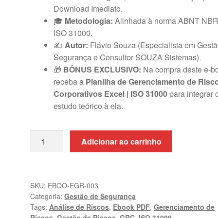
Download Imediato.
🎓
Metodologia:
Alinhada à norma ABNT NB
ISO 31000.
✍️
Autor:
Flávio Souza (Especialista em Gestã
Segurança e Consultor SOUZA Sistemas).
🎁
BÔNUS EXCLUSIVO:
Na compra deste e-b
receba a
Planilha de Gerenciamento de Risc
Corporativos Excel | ISO 31000
para integrar 
estudo teórico à ela.
Ebook
Adicionar ao carrinho
Gestão
de
Riscos
PDF:
SKU:
EBOO-EGR-003
Categoria:
Gestão de Segurança
Guia
Tags:
Análise de Riscos
,
Ebook PDF
,
Gerenciamento de
Prático
Riscos
,
Gestão de Riscos
,
GRC
,
ISO 31000