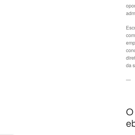
opor
adm
Escr
com
empr
con
dire
da 
—
O 
eb