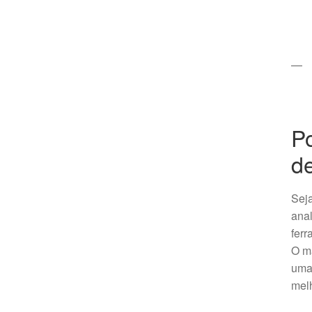
—
Po
de
Seja
anal
ferr
O ma
uma 
melh