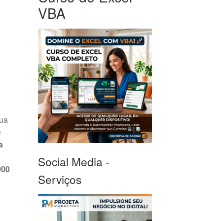
VBA
ua
e
a
Social Media -
000
Serviços