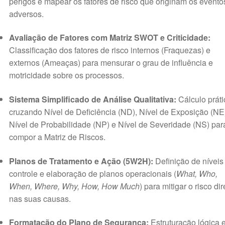
perigos e mapear os fatores de risco que originam os evento
adversos
.
Avaliação de Fatores com Matriz SWOT e Criticidade:
Classificação dos fatores de risco internos (Fraquezas) e
externos (Ameaças) para mensurar o grau de influência e
motricidade sobre os processos
.
Sistema Simplificado de Análise Qualitativa:
Cálculo práti
cruzando Nível de Deficiência (ND), Nível de Exposição (NE
Nível de Probabilidade (NP) e Nível de Severidade (NS) par
compor a Matriz de Riscos
.
Planos de Tratamento e Ação (5W2H):
Definição de níveis
controle e elaboração de planos operacionais (
What, Who,
When, Where, Why, How, How Much
) para mitigar o risco dir
nas suas causas
.
Formatação do Plano de Segurança:
Estruturação lógica 