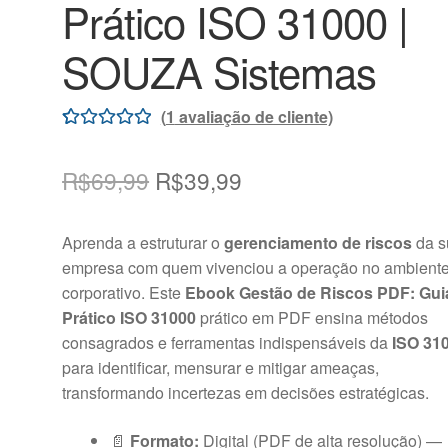
Prático ISO 31000 |
SOUZA Sistemas
(
1
avaliação de cliente)
Avaliado
1
como
5.00
de
O
O
R$
69,99
R$
39,99
5, com
preço
preço
baseado em
Aprenda a estruturar o
gerenciamento de riscos
da s
avaliação de
original
atual
empresa com quem vivenciou a operação no ambient
cliente
era:
é:
corporativo. Este
Ebook Gestão de Riscos PDF: Gui
Prático ISO 31000
prático em PDF ensina métodos
R$69,99.
R$39,99.
consagrados e ferramentas indispensáveis da
ISO 31
para identificar, mensurar e mitigar ameaças,
transformando incertezas em decisões estratégicas.
📄
Formato:
Digital (PDF de alta resolução) —