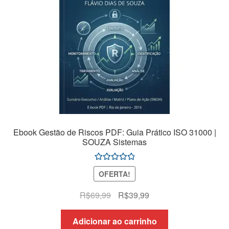
Ebook Gestão de Riscos PDF: Guia Prático ISO 31000 |
SOUZA Sistemas
Avaliação
OFERTA!
5.00
de 5
O
O
R$
69,99
R$
39,99
preço
preço
original
atual
Adicionar ao carrinho