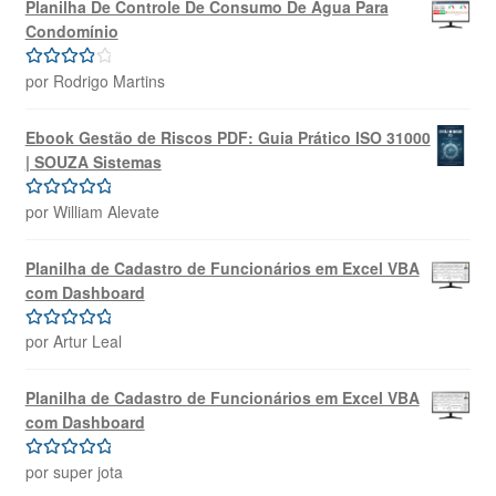
Planilha De Controle De Consumo De Água Para
Condomínio
por Rodrigo Martins
Avaliação
4
de 5
Ebook Gestão de Riscos PDF: Guia Prático ISO 31000
| SOUZA Sistemas
por William Alevate
Avaliação
5
de 5
Planilha de Cadastro de Funcionários em Excel VBA
com Dashboard
por Artur Leal
Avaliação
5
de 5
Planilha de Cadastro de Funcionários em Excel VBA
com Dashboard
por super jota
Avaliação
5
de 5