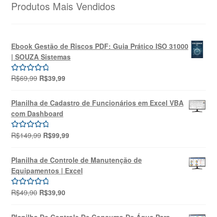
Produtos Mais Vendidos
Ebook Gestão de Riscos PDF: Guia Prático ISO 31000
| SOUZA Sistemas
O
O
R$
69,99
R$
39,99
Avaliação
preço
preço
5.00
de 5
original
atual
Planilha de Cadastro de Funcionários em Excel VBA
era:
é:
com Dashboard
R$69,99.
R$39,99.
O
O
R$
149,99
R$
99,99
Avaliação
preço
preço
5.00
de 5
original
atual
Planilha de Controle de Manutenção de
era:
é:
Equipamentos | Excel
R$149,99.
R$99,99.
O
O
R$
49,90
R$
39,90
Avaliação
preço
preço
5.00
de 5
original
atual
Planilha De Controle De Consumo De Água Para