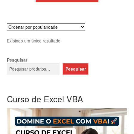
era:
é:
R$69,99.
R$39,99.
Exibindo um único resultado
Pesquisar
Pesquisar
Curso de Excel VBA