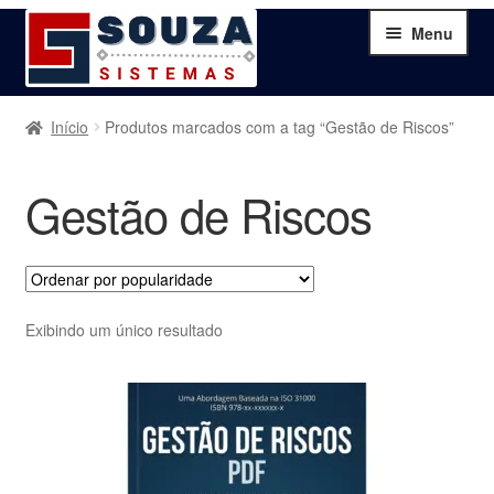
Pular
Pular
Menu
para
para
navegação
o
conteúdo
Home
Início
Produtos marcados com a tag “Gestão de Riscos”
Sobre
Gestão de Riscos
Serviços
Produtos
Exibindo um único resultado
Blog
Contato
Minha Conta