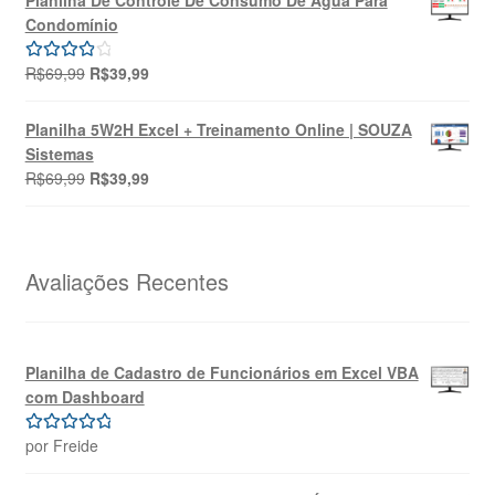
era:
é:
Condomínio
R$49,90.
R$39,90.
O
O
R$
69,99
R$
39,99
Avaliação
preço
preço
4.00
de 5
original
atual
Planilha 5W2H Excel + Treinamento Online | SOUZA
era:
é:
Sistemas
R$69,99.
R$39,99.
O
O
R$
69,99
R$
39,99
preço
preço
original
atual
era:
é:
R$69,99.
R$39,99.
Avaliações Recentes
Planilha de Cadastro de Funcionários em Excel VBA
com Dashboard
por Freide
Avaliação
5
de 5