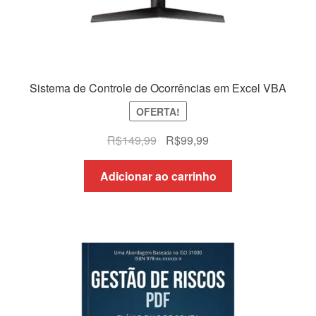
Sistema de Controle de Ocorrências em Excel VBA
OFERTA!
O
O
R$
149,99
R$
99,99
preço
preço
original
atual
Adicionar ao carrinho
era:
é:
R$149,99.
R$99,99.