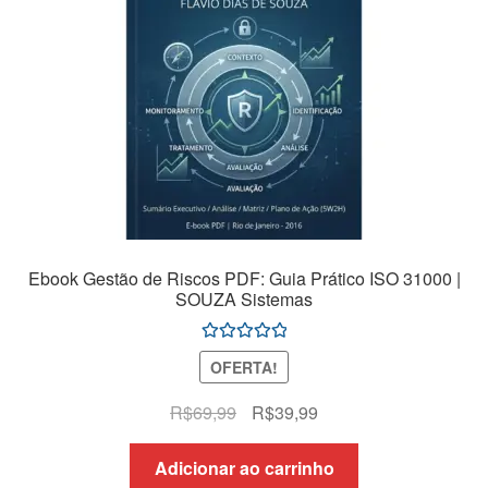
Ebook Gestão de Riscos PDF: Guia Prático ISO 31000 |
SOUZA Sistemas
Avaliação
OFERTA!
5.00
de 5
O
O
R$
69,99
R$
39,99
preço
preço
original
atual
Adicionar ao carrinho