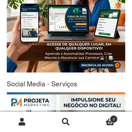
Social Media - Serviços
0
Pesquisar
Pesquisar
por: