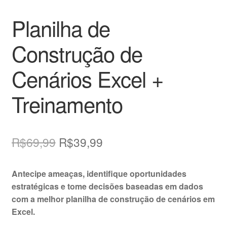
Planilha de
Construção de
Cenários Excel +
Treinamento
O
O
R$
69,99
R$
39,99
preço
preço
Antecipe ameaças, identifique oportunidades
original
atual
estratégicas e tome decisões baseadas em dados
era:
é:
com a melhor planilha de construção de cenários em
Excel.
R$69,99.
R$39,99.