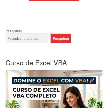
era:
é:
R$69,99.
R$39,99.
Pesquisar
Pesquisar
Curso de Excel VBA