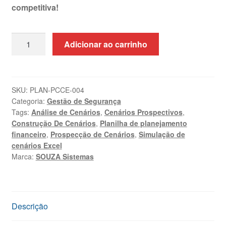
competitiva!
Planilha
Adicionar ao carrinho
de
Construção
de
Cenários
SKU:
PLAN-PCCE-004
Categoria:
Gestão de Segurança
Excel
Tags:
Análise de Cenários
,
Cenários Prospectivos
,
+
Construção De Cenários
,
Planilha de planejamento
Treinamento
financeiro
,
Prospecção de Cenários
,
Simulação de
quantidade
cenários Excel
Marca:
SOUZA Sistemas
Descrição