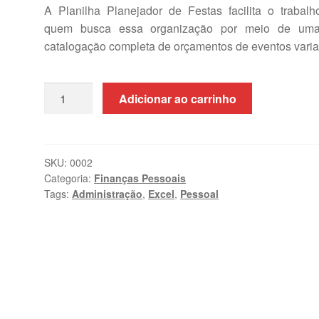
A Planilha Planejador de Festas facilita o trabalh
quem busca essa organização por meio de um
catalogação completa de orçamentos de eventos varia
Planejador
Adicionar ao carrinho
de
Festas
quantidade
SKU:
0002
Categoria:
Finanças Pessoais
Tags:
Administração
,
Excel
,
Pessoal