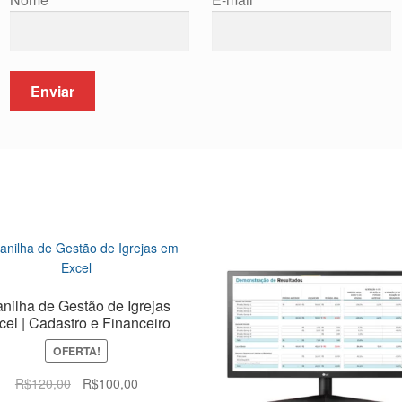
anilha de Gestão de Igrejas
cel | Cadastro e Financeiro
OFERTA!
O
O
R$
120,00
R$
100,00