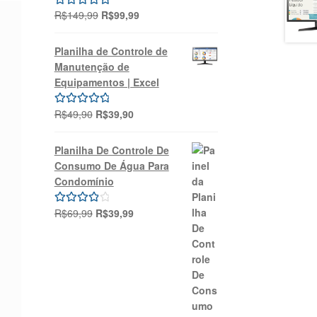
O
O
R$
149,99
R$
99,99
Avaliação
preço
preço
5.00
de 5
original
atual
Planilha de Controle de
era:
é:
Manutenção de
R$149,99.
R$99,99.
Equipamentos | Excel
O
O
R$
49,90
R$
39,90
Avaliação
preço
preço
5.00
de 5
original
atual
Planilha De Controle De
era:
é:
Consumo De Água Para
R$49,90.
R$39,90.
Condomínio
O
O
R$
69,99
R$
39,99
Avaliação
preço
preço
4.00
de 5
original
atual
era:
é:
R$69,99.
R$39,99.