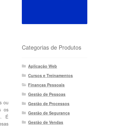
Categorias de Produtos
Aplicação Web
Cursos e Treinamentos
Finanças Pessoais
Gestão de Pessoas
s ou
Gestão de Processos
s os
Gestão de Segurança
s. É
Gestão de Vendas
pesas