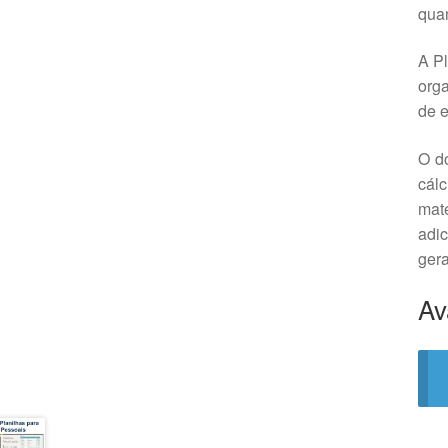
quan
A Pl
org
de e
O do
cál
mate
adic
gera
Av