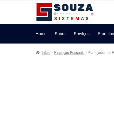
Pular
Pular
para
para
navegação
o
conteúdo
Home
Sobre
Serviços
Produto
Início
Finanças Pessoais
Planejador de 