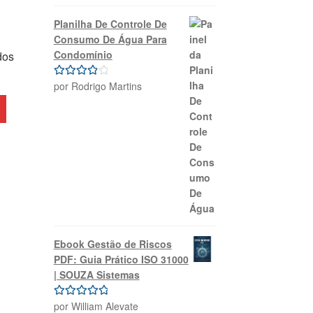
de 5
Planilha De Controle De
Consumo De Água Para
Condomínio
dos
por Rodrigo Martins
Avaliação
4
de 5
Ebook Gestão de Riscos
PDF: Guia Prático ISO 31000
| SOUZA Sistemas
por William Alevate
Avaliação
5