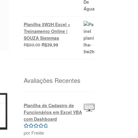
Planilha 5W2H Excel +
Treinamento Online |
SOUZA Sistemas
O
O
R$
69,99
R$
39,99
preço
preço
original
atual
era:
é:
R$69,99.
R$39,99.
Avaliações Recentes
Planilha de Cadastro de
Funcionários em Excel VBA
com Dashboard
por Freide
Avaliação
5