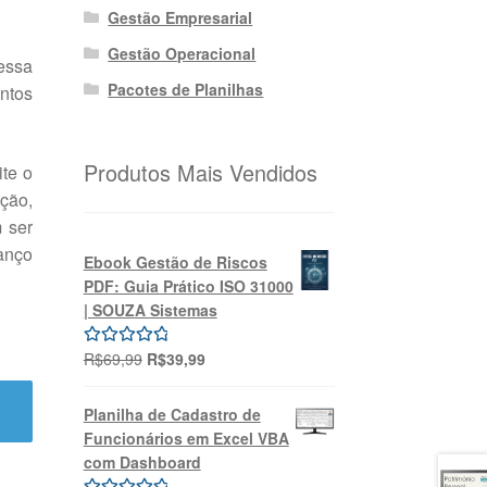
Gestão Empresarial
Gestão Operacional
 essa
Pacotes de Planilhas
ntos
Produtos Mais Vendidos
ite o
ção,
m ser
lanço
Ebook Gestão de Riscos
PDF: Guia Prático ISO 31000
| SOUZA Sistemas
O
O
R$
69,99
R$
39,99
Avaliação
preço
preço
5.00
de 5
original
atual
Planilha de Cadastro de
era:
é:
Funcionários em Excel VBA
R$69,99.
R$39,99.
com Dashboard