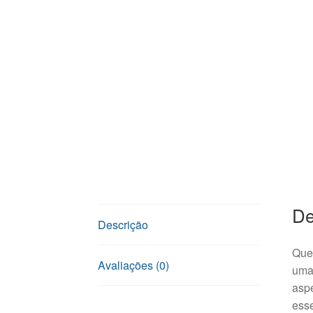
De
Descrição
Que
Avaliações (0)
uma
asp
esse