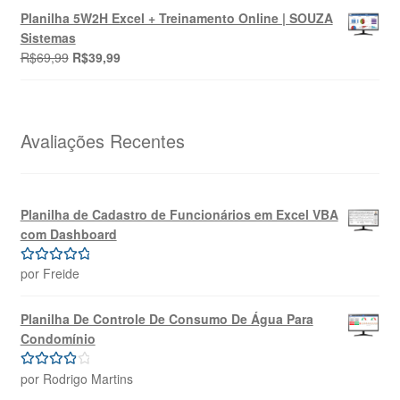
original
atual
Planilha 5W2H Excel + Treinamento Online | SOUZA
era:
é:
Sistemas
R$69,99.
R$39,99.
O
O
R$
69,99
R$
39,99
preço
preço
original
atual
era:
é:
R$69,99.
R$39,99.
Avaliações Recentes
Planilha de Cadastro de Funcionários em Excel VBA
com Dashboard
por Freide
Avaliação
5
de 5
Planilha De Controle De Consumo De Água Para
Condomínio
por Rodrigo Martins
Avaliação
4
de 5