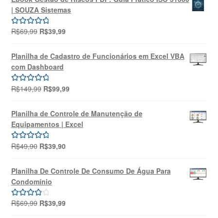
| SOUZA Sistemas
O
O
R$
69,99
R$
39,99
Avaliação
preço
preço
5.00
de 5
original
atual
Planilha de Cadastro de Funcionários em Excel VBA
era:
é:
com Dashboard
R$69,99.
R$39,99.
O
O
R$
149,99
R$
99,99
Avaliação
preço
preço
5.00
de 5
original
atual
Planilha de Controle de Manutenção de
era:
é:
Equipamentos | Excel
R$149,99.
R$99,99.
O
O
R$
49,90
R$
39,90
Avaliação
preço
preço
5.00
de 5
original
atual
Planilha De Controle De Consumo De Água Para
era:
é:
Condomínio
R$49,90.
R$39,90.
O
O
R$
69,99
R$
39,99
Avaliação
preço
preço
4.00
de 5