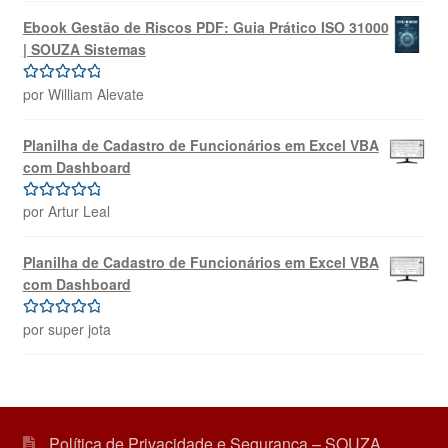
Ebook Gestão de Riscos PDF: Guia Prático ISO 31000
| SOUZA Sistemas
por William Alevate
Avaliação
5
de 5
Planilha de Cadastro de Funcionários em Excel VBA
com Dashboard
por Artur Leal
Avaliação
5
de 5
Planilha de Cadastro de Funcionários em Excel VBA
com Dashboard
por super jota
Avaliação
5
de 5
Política de Privacidade e Segurança – SOUZA