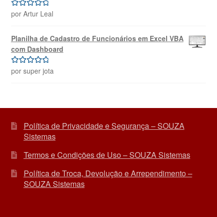
por Artur Leal
Avaliação
5
de 5
Planilha de Cadastro de Funcionários em Excel VBA
com Dashboard
por super jota
Avaliação
5
de 5
Política de Privacidade e Segurança – SOUZA
Sistemas
Termos e Condições de Uso – SOUZA Sistemas
Política de Troca, Devolução e Arrependimento –
SOUZA Sistemas