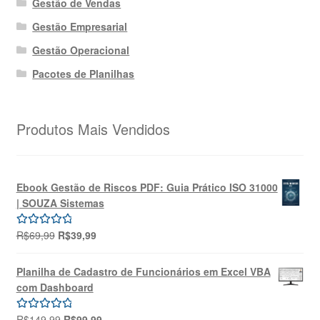
Gestão de Vendas
Gestão Empresarial
Gestão Operacional
Pacotes de Planilhas
Produtos Mais Vendidos
Ebook Gestão de Riscos PDF: Guia Prático ISO 31000
| SOUZA Sistemas
O
O
R$
69,99
R$
39,99
Avaliação
preço
preço
5.00
de 5
original
atual
Planilha de Cadastro de Funcionários em Excel VBA
era:
é:
com Dashboard
R$69,99.
R$39,99.
O
O
R$
149,99
R$
99,99
Avaliação