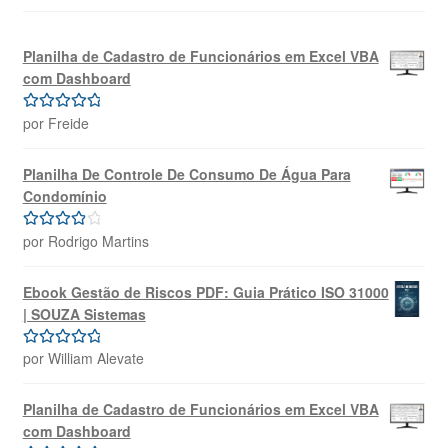
Planilha de Cadastro de Funcionários em Excel VBA
com Dashboard
por Freide
Avaliação
5
de 5
Planilha De Controle De Consumo De Água Para
Condomínio
por Rodrigo Martins
Avaliação
4
de 5
Ebook Gestão de Riscos PDF: Guia Prático ISO 31000
| SOUZA Sistemas
por William Alevate
Avaliação
5
de 5
Planilha de Cadastro de Funcionários em Excel VBA
com Dashboard