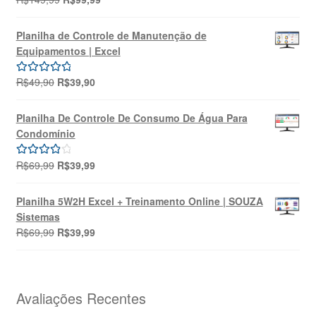
preço
preço
5.00
de 5
original
atual
Planilha de Controle de Manutenção de
era:
é:
Equipamentos | Excel
R$149,99.
R$99,99.
O
O
R$
49,90
R$
39,90
Avaliação
preço
preço
5.00
de 5
original
atual
Planilha De Controle De Consumo De Água Para
era:
é:
Condomínio
R$49,90.
R$39,90.
O
O
R$
69,99
R$
39,99
Avaliação
preço
preço
4.00
de 5
original
atual
Planilha 5W2H Excel + Treinamento Online | SOUZA
era:
é:
Sistemas
R$69,99.
R$39,99.
O
O
R$
69,99
R$
39,99
preço
preço
original
atual
era:
é:
R$69,99.
R$39,99.
Avaliações Recentes