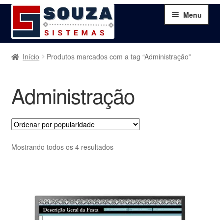
Pular
Pular
Menu
para
para
navegação
o
conteúdo
Home
Início
Produtos marcados com a tag “Administração”
Sobre
Administração
Serviços
Produtos
Classificado
Mostrando todos os 4 resultados
por
Blog
popularidade
Contato
Minha Conta