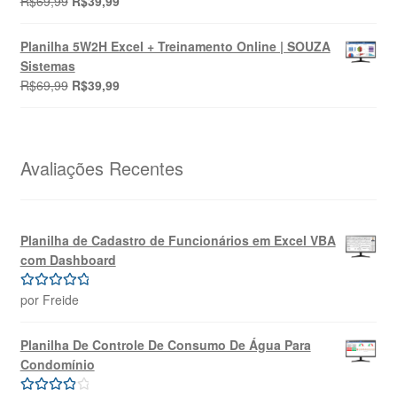
R$
69,99
R$
39,99
preço
preço
4.00
de 5
original
atual
Planilha 5W2H Excel + Treinamento Online | SOUZA
era:
é:
Sistemas
R$69,99.
R$39,99.
O
O
R$
69,99
R$
39,99
preço
preço
original
atual
era:
é:
R$69,99.
R$39,99.
Avaliações Recentes
Planilha de Cadastro de Funcionários em Excel VBA
com Dashboard
por Freide
Avaliação
5
de 5
Planilha De Controle De Consumo De Água Para
Condomínio