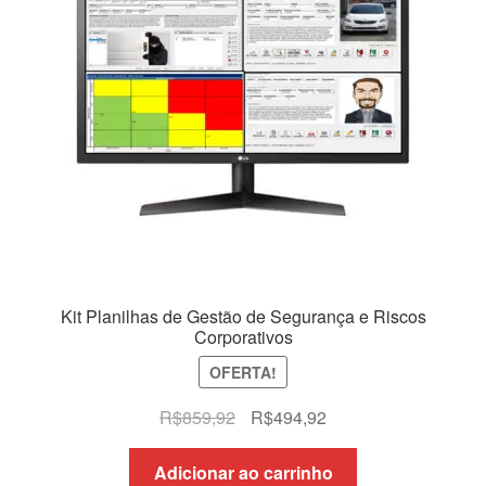
Kit Planilhas de Gestão de Segurança e Riscos
Corporativos
OFERTA!
O
O
R$
859,92
R$
494,92
preço
preço
original
atual
Adicionar ao carrinho