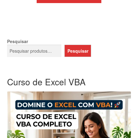
era:
é:
R$859,92.
R$494,92.
Pesquisar
Pesquisar
Curso de Excel VBA