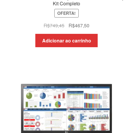
Kit Completo
OFERTA!
O
O
R$
749,45
R$
467,50
preço
preço
original
atual
Adicionar ao carrinho
era:
é:
R$749,45.
R$467,50.