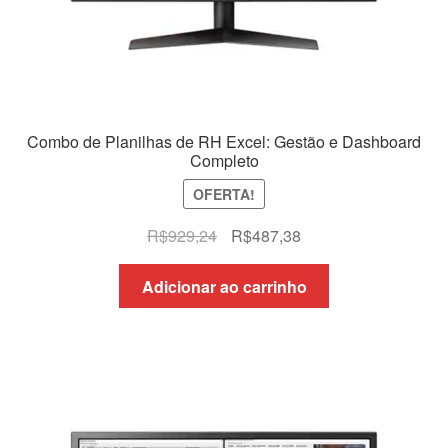
Combo de Planilhas de RH Excel: Gestão e Dashboard
Completo
OFERTA!
O
O
R$
929,24
R$
487,38
preço
preço
original
atual
Adicionar ao carrinho
era:
é:
R$929,24.
R$487,38.