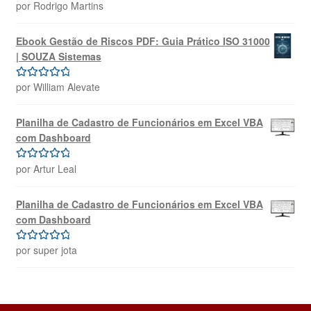
por Rodrigo Martins
Avaliação
4
de 5
Ebook Gestão de Riscos PDF: Guia Prático ISO 31000
| SOUZA Sistemas
por William Alevate
Avaliação
5
de 5
Planilha de Cadastro de Funcionários em Excel VBA
com Dashboard
por Artur Leal
Avaliação
5
de 5
Planilha de Cadastro de Funcionários em Excel VBA
com Dashboard
por super jota
Avaliação
5
de 5