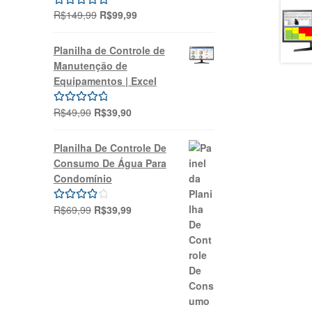
O
O
R$
149,99
R$
99,99
Avaliação
preço
preço
5.00
de 5
original
atual
Planilha de Controle de
era:
é:
Manutenção de
R$149,99.
R$99,99.
Equipamentos | Excel
O
O
R$
49,90
R$
39,90
Avaliação
preço
preço
5.00
de 5
original
atual
Planilha De Controle De
era:
é:
Consumo De Água Para
R$49,90.
R$39,90.
Condomínio
O
O
R$
69,99
R$
39,99
Avaliação
preço
preço
4.00
de 5
original
atual
era:
é:
R$69,99.
R$39,99.