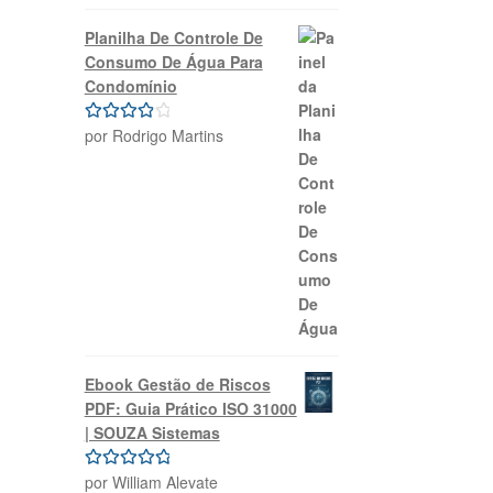
de 5
Planilha De Controle De
Consumo De Água Para
Condomínio
por Rodrigo Martins
Avaliação
4
de 5
Ebook Gestão de Riscos
PDF: Guia Prático ISO 31000
| SOUZA Sistemas
por William Alevate
Avaliação
5