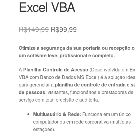
Excel VBA
O
O
R$
149,99
R$
99,99
preço
preço
Otimize a segurança da sua portaria ou recepção 
original
atual
um software leve, profissional e completo.
era:
é:
A
Planilha Controle de Acesso
(Desenvolvida em Ex
R$149,99.
R$99,99.
VBA com Banco de Dados MS Excel) é a solução idea
para gerenciar a
planilha de controle de entrada e s
de pessoas
, visitantes, funcionários e prestadores de
serviço com total precisão e auditoria.
Multiusuário & Rede:
Funciona em um único
computador ou em rede corporativa (múltiplas
estações).