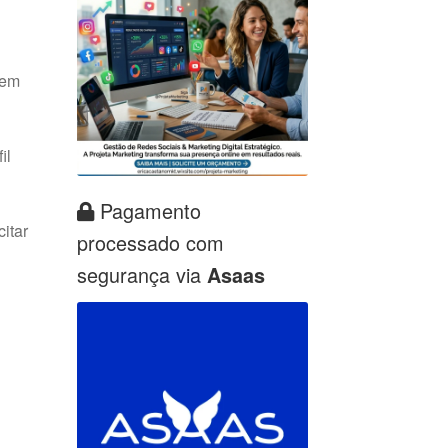
 em
il
Pagamento
itar
processado com
segurança via
Asaas