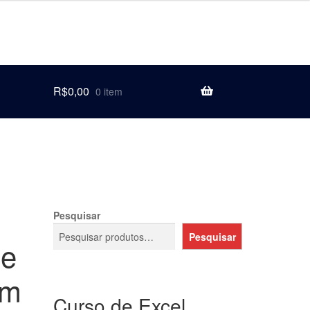
R$
0,00
0 item
Pesquisar
Pesquisar
de
em
Curso de Excel