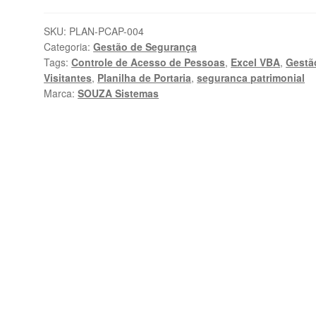
de
Acesso
SKU:
PLAN-PCAP-004
Categoria:
Gestão de Segurança
de
Tags:
Controle de Acesso de Pessoas
,
Excel VBA
,
Gestã
Pessoas
Visitantes
,
Planilha de Portaria
,
seguranca patrimonial
em
Marca:
SOUZA Sistemas
Excel
VBA
quantidade