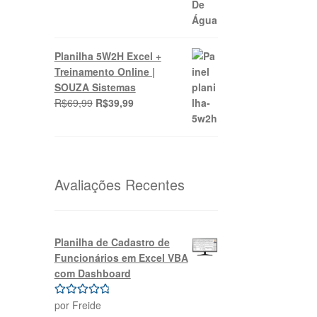
Planilha 5W2H Excel +
Treinamento Online |
SOUZA Sistemas
O
O
R$
69,99
R$
39,99
preço
preço
original
atual
era:
é:
R$69,99.
R$39,99.
Avaliações Recentes
Planilha de Cadastro de
Funcionários em Excel VBA
com Dashboard
por Freide
Avaliação
5