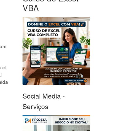
VBA
com
cel
l
aída
Social Media -
Serviços