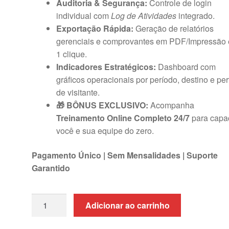
Auditoria & Segurança:
Controle de login
individual com
Log de Atividades
integrado.
Exportação Rápida:
Geração de relatórios
gerenciais e comprovantes em PDF/Impressão
1 clique.
Indicadores Estratégicos:
Dashboard com
gráficos operacionais por período, destino e perf
de visitante.
🎁 BÔNUS EXCLUSIVO:
Acompanha
Treinamento Online Completo 24/7
para capac
você e sua equipe do zero.
Pagamento Único | Sem Mensalidades | Suporte
Garantido
Planilha
Adicionar ao carrinho
de
Controle