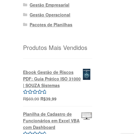
Gestão Empresarial
Gestão Operacional
Pacotes de Planilhas
Produtos Mais Vendidos
Ebook Gestão de Riscos
PDF: Guia Prático ISO 31000
| SOUZA Sistemas
O
O
R$
69,99
R$
39,99
Avaliação
preço
preço
5.00
de 5
original
atual
Planilha de Cadastro de
era:
é:
Funcionários em Excel VBA
R$69,99.
R$39,99.
com Dashboard