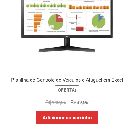
Planilha de Controle de Veículos e Aluguel em Excel
OFERTA!
O
O
R$
149,99
R$
99,99
preço
preço
original
atual
Adicionar ao carrinho
era:
é:
R$149,99.
R$99,99.