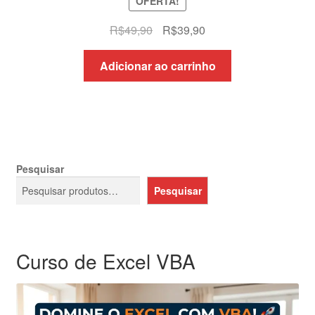
OFERTA!
O
O
R$
49,90
R$
39,90
preço
preço
original
atual
Adicionar ao carrinho
era:
é:
R$49,90.
R$39,90.
Pesquisar
Pesquisar
Curso de Excel VBA