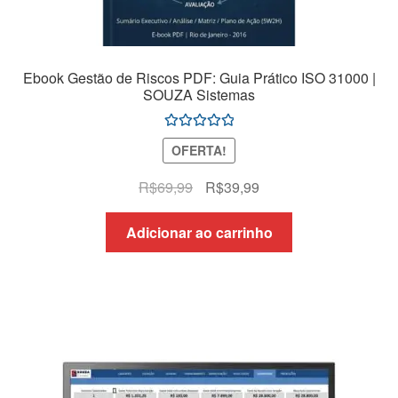
Ebook Gestão de Riscos PDF: Guia Prático ISO 31000 |
SOUZA Sistemas
Avaliação
OFERTA!
5.00
de 5
O
O
R$
69,99
R$
39,99
preço
preço
original
atual
Adicionar ao carrinho
era:
é:
R$69,99.
R$39,99.