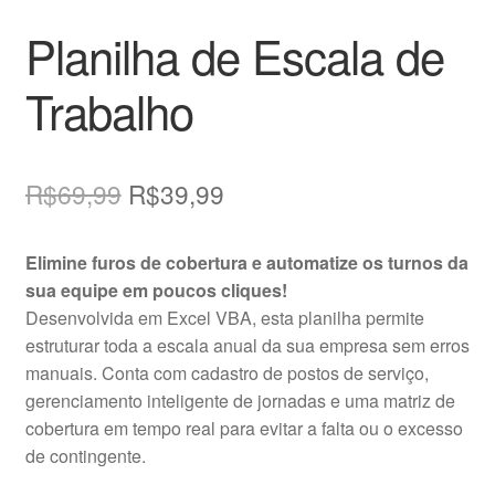
Planilha de Escala de
Trabalho
O
O
R$
69,99
R$
39,99
preço
preço
Elimine furos de cobertura e automatize os turnos da
original
atual
sua equipe em poucos cliques!
era:
é:
Desenvolvida em Excel VBA, esta planilha permite
estruturar toda a escala anual da sua empresa sem erros
R$69,99.
R$39,99.
manuais. Conta com cadastro de postos de serviço,
gerenciamento inteligente de jornadas e uma matriz de
cobertura em tempo real para evitar a falta ou o excesso
de contingente.