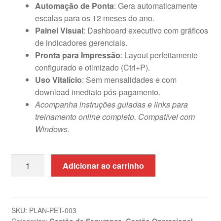
Automação de Ponta
: Gera automaticamente
escalas para os 12 meses do ano.
Painel Visual
: Dashboard executivo com gráficos
de indicadores gerenciais.
Pronta para Impressão
: Layout perfeitamente
configurado e otimizado (Ctrl+P).
Uso Vitalício
: Sem mensalidades e com
download imediato pós-pagamento.
Acompanha instruções guiadas e links para
treinamento online completo. Compatível com
Windows.
Planilha
Adicionar ao carrinho
de
Escala
de
Trabalho
SKU:
PLAN-PET-003
Categorias:
Gestão de Segurança
,
Gestão Operacional