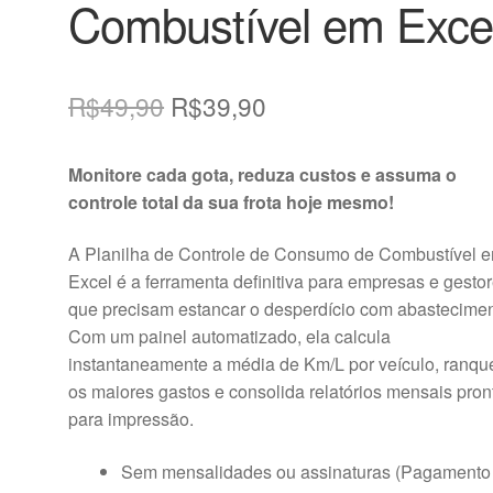
Combustível em Exce
O
O
R$
49,90
R$
39,90
preço
preço
Monitore cada gota, reduza custos e assuma o
original
atual
controle total da sua frota hoje mesmo!
era:
é:
A Planilha de Controle de Consumo de Combustível 
R$49,90.
R$39,90.
Excel é a ferramenta definitiva para empresas e gesto
que precisam estancar o desperdício com abastecimen
Com um painel automatizado, ela calcula
instantaneamente a média de Km/L por veículo, ranqu
os maiores gastos e consolida relatórios mensais pron
para impressão.
Sem mensalidades ou assinaturas (Pagamento