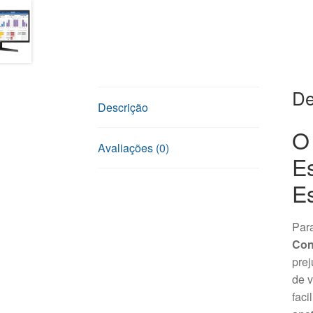
De
Descrição
O
Avaliações (0)
E
E
Para
Con
prej
de v
faci