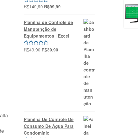
O
O
R$
149,99
R$
99,99
Avaliação
preço
preço
5.00
de 5
original
atual
Planilha de Controle de
era:
é:
Manutenção de
R$149,99.
R$99,99.
Equipamentos | Excel
O
O
R$
49,90
R$
39,90
Avaliação
preço
preço
5.00
de 5
original
atual
ê
era:
é:
R$49,90.
R$39,90.
alta
Planilha De Controle De
Consumo De Água Para
de
Condomínio