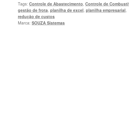
Tags:
Controle de Abastecimento
,
Controle de Combustí
Combustível
gestão de frota
,
planilha de excel
,
planilha empresarial
,
em
redução de custos
Excel
Marca:
SOUZA Sistemas
quantidade