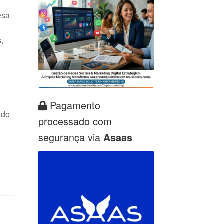
esa
,
Pagamento
ndo
processado com
segurança via
Asaas