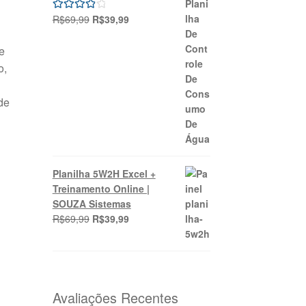
O
O
R$
69,99
R$
39,99
Avaliação
preço
preço
4.00
de 5
original
atual
e
era:
é:
o,
R$69,99.
R$39,99.
de
Planilha 5W2H Excel +
Treinamento Online |
SOUZA Sistemas
O
O
R$
69,99
R$
39,99
preço
preço
original
atual
era:
é:
R$69,99.
R$39,99.
Avaliações Recentes