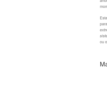
ano
mome
Esta
par
extr
sist
ou o
Ma