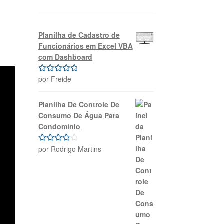
Planilha de Cadastro de
Funcionários em Excel VBA
com Dashboard
por Freide
Avaliação
5
de 5
Planilha De Controle De
Consumo De Água Para
Condomínio
por Rodrigo Martins
Avaliação
4
de 5