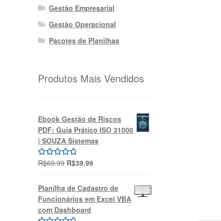
Gestão Empresarial
Gestão Operacional
Pacotes de Planilhas
Produtos Mais Vendidos
Ebook Gestão de Riscos
PDF: Guia Prático ISO 31000
| SOUZA Sistemas
O
O
R$
69,99
R$
39,99
Avaliação
preço
preço
5.00
de 5
original
atual
Planilha de Cadastro de
era:
é:
Funcionários em Excel VBA
R$69,99.
R$39,99.
com Dashboard