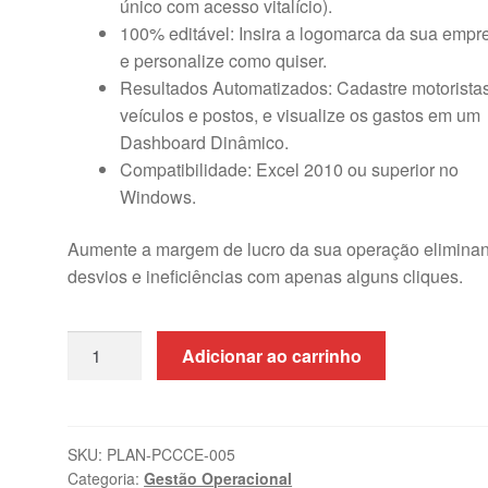
único com acesso vitalício).
100% editável: Insira a logomarca da sua empr
e personalize como quiser.
Resultados Automatizados: Cadastre motoristas
veículos e postos, e visualize os gastos em um
Dashboard Dinâmico.
Compatibilidade: Excel 2010 ou superior no
Windows.
Aumente a margem de lucro da sua operação elimina
desvios e ineficiências com apenas alguns cliques.
Planilha
Adicionar ao carrinho
de
Controle
de
Consumo
SKU:
PLAN-PCCCE-005
Categoria:
Gestão Operacional
de