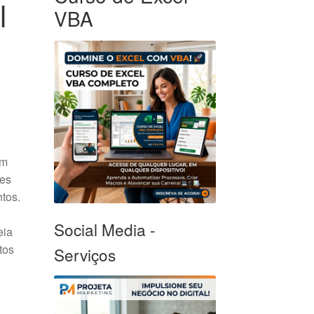
l
VBA
em
res
tos.
Social Media -
eia
tos
Serviços