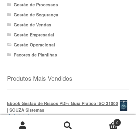
Gestão de Processos
Gestão de Segurança
Gestão de Vendas
Gestão Empresarial
Gestão Operacional
Pacotes de Planilhas
Produtos Mais Vendidos
Ebook Gestão de Riscos PDF: Guia Prático ISO 31000
| SOUZA Sistemas
0
O
O
R$
69,99
R$
39,99
Avaliação
Pesquisar
Pesquisar
preço
preço
5.00
de 5
por: