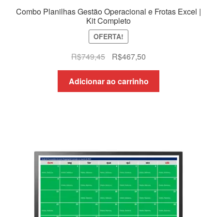
Combo Planilhas Gestão Operacional e Frotas Excel |
Kit Completo
OFERTA!
O
O
R$
749,45
R$
467,50
preço
preço
original
atual
Adicionar ao carrinho
era:
é:
R$749,45.
R$467,50.