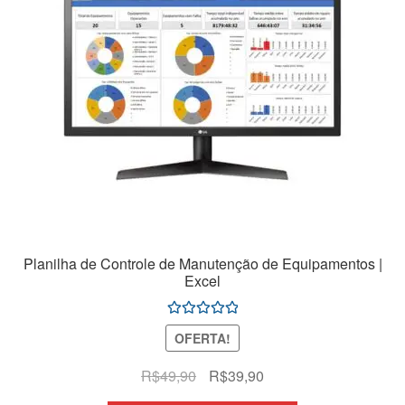
Planilha de Controle de Manutenção de Equipamentos |
Excel
Avaliação
OFERTA!
5.00
de 5
O
O
R$
49,90
R$
39,90
preço
preço