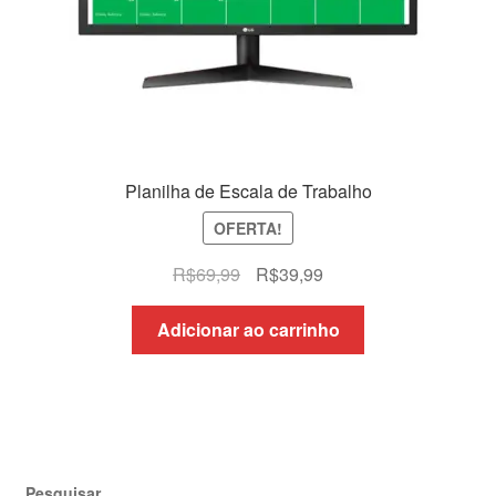
Planilha de Escala de Trabalho
OFERTA!
O
O
R$
69,99
R$
39,99
preço
preço
original
atual
Adicionar ao carrinho
era:
é:
R$69,99.
R$39,99.
Pesquisar