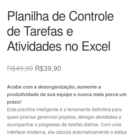
Planilha de Controle
de Tarefas e
Atividades no Excel
O
O
R$
49,90
R$
39,90
preço
preço
Acabe com a desorganização, aumente a
original
atual
produtividade da sua equipe e nunca mais perca um
era:
é:
prazo!
Esta planilha inteligente é a ferramenta definitiva para
R$49,90.
R$39,90.
quem precisa gerenciar projetos, delegar atividades e
acompanhar o progresso de tarefas diárias. Com uma
interface moderna, ela calcula automaticamente o status