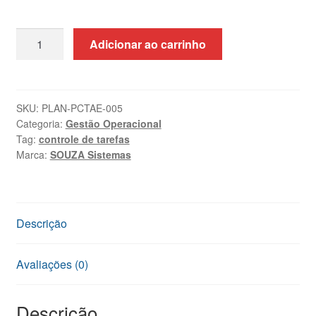
Planilha
Adicionar ao carrinho
de
Controle
de
Tarefas
SKU:
PLAN-PCTAE-005
Categoria:
Gestão Operacional
e
Tag:
controle de tarefas
Atividades
Marca:
SOUZA Sistemas
no
Excel
quantidade
Descrição
Avaliações (0)
Descrição