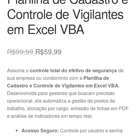
Controle de Vigilantes
em Excel VBA
O
O
R$
99,99
R$
59,99
preço
preço
Assuma o
controle total do efetivo de segurança
da
original
atual
sua empresa ou condomínio com a
Planilha de
era:
é:
Cadastro e Controle de Vigilantes em Excel VBA
.
Desenvolvida para gestores que buscam precisão
R$99,99.
R$59,99.
operacional, ela automatiza a gestão de postos de
trabalho, alocação por cargo, emissão de fichas em PDF
e análise de indicadores em tempo real.
Acesso Seguro:
Controle por usuário e senha