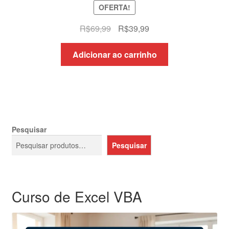
OFERTA!
O
O
R$
69,99
R$
39,99
preço
preço
original
atual
Adicionar ao carrinho
era:
é:
R$69,99.
R$39,99.
Pesquisar
Pesquisar
Curso de Excel VBA