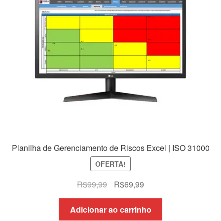
Planilha de Gerenciamento de Riscos Excel | ISO 31000
OFERTA!
O
O
R$
99,99
R$
69,99
preço
preço
original
atual
Adicionar ao carrinho
era:
é: