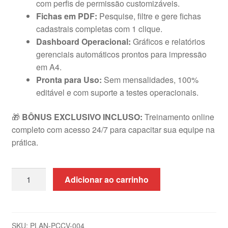
com perfis de permissão customizáveis.
Fichas em PDF:
Pesquise, filtre e gere fichas
cadastrais completas com 1 clique.
Dashboard Operacional:
Gráficos e relatórios
gerenciais automáticos prontos para impressão
em A4.
Pronta para Uso:
Sem mensalidades, 100%
editável e com suporte a testes operacionais.
🎁
BÔNUS EXCLUSIVO INCLUSO:
Treinamento online
completo com acesso 24/7 para capacitar sua equipe na
prática.
Planilha
Adicionar ao carrinho
de
Cadastro
e
Controle
SKU:
PLAN-PCCV-004