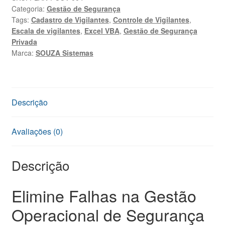
Categoria:
Gestão de Segurança
de
Tags:
Cadastro de Vigilantes
,
Controle de Vigilantes
,
Vigilantes
Escala de vigilantes
,
Excel VBA
,
Gestão de Segurança
em
Privada
Excel
Marca:
SOUZA Sistemas
VBA
quantidade
Descrição
Avaliações (0)
Descrição
Elimine Falhas na Gestão
Operacional de Segurança