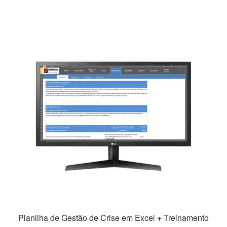
R$99,99.
R$69,99.
Planilha de Gestão de Crise em Excel + Treinamento