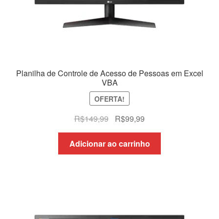
Planilha de Controle de Acesso de Pessoas em Excel
VBA
OFERTA!
O
O
R$
149,99
R$
99,99
preço
preço
original
atual
Adicionar ao carrinho
era:
é:
R$149,99.
R$99,99.