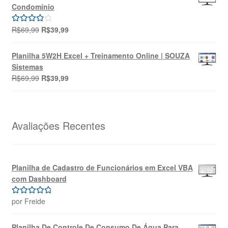
era:
é:
Condomínio
R$49,90.
R$39,90.
O
O
R$
69,99
R$
39,99
Avaliação
preço
preço
4.00
de 5
original
atual
Planilha 5W2H Excel + Treinamento Online | SOUZA
era:
é:
Sistemas
R$69,99.
R$39,99.
O
O
R$
69,99
R$
39,99
preço
preço
original
atual
era:
é:
R$69,99.
R$39,99.
Avaliações Recentes
Planilha de Cadastro de Funcionários em Excel VBA
com Dashboard
por Freide
Avaliação
5
de 5
Planilha De Controle De Consumo De Água Para