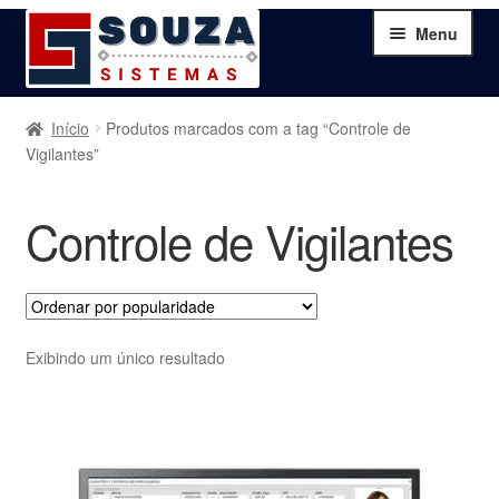
Pular
Pular
Menu
para
para
navegação
o
conteúdo
Home
Início
Produtos marcados com a tag “Controle de
Vigilantes”
Sobre
Controle de Vigilantes
Serviços
Produtos
Exibindo um único resultado
Blog
Contato
Minha Conta