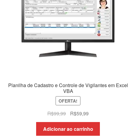
Planilha de Cadastro e Controle de Vigilantes em Excel
VBA
OFERTA!
O
O
R$
99,99
R$
59,99
preço
preço
original
atual
Adicionar ao carrinho
era:
é: