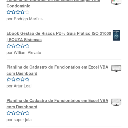
Condomínio
por Rodrigo Martins
Avaliação
4
de 5
Ebook Gestão de Riscos PDF: Guia Prático ISO 31000
| SOUZA Sistemas
por William Alevate
Avaliação
5
de 5
Planilha de Cadastro de Funcionários em Excel VBA
com Dashboard
por Artur Leal
Avaliação
5
de 5
Planilha de Cadastro de Funcionários em Excel VBA
com Dashboard
por super jota
Avaliação
5
de 5