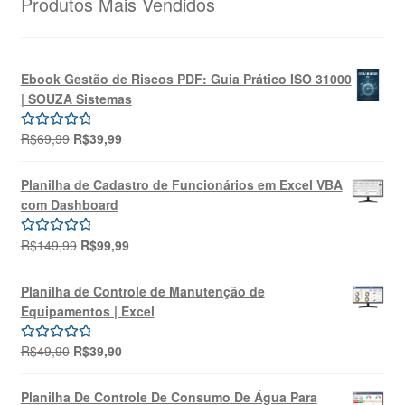
Produtos Mais Vendidos
Ebook Gestão de Riscos PDF: Guia Prático ISO 31000
| SOUZA Sistemas
O
O
R$
69,99
R$
39,99
Avaliação
preço
preço
5.00
de 5
original
atual
Planilha de Cadastro de Funcionários em Excel VBA
era:
é:
com Dashboard
R$69,99.
R$39,99.
O
O
R$
149,99
R$
99,99
Avaliação
preço
preço
5.00
de 5
original
atual
Planilha de Controle de Manutenção de
era:
é:
Equipamentos | Excel
R$149,99.
R$99,99.
O
O
R$
49,90
R$
39,90
Avaliação
preço
preço
5.00
de 5
original
atual
Planilha De Controle De Consumo De Água Para