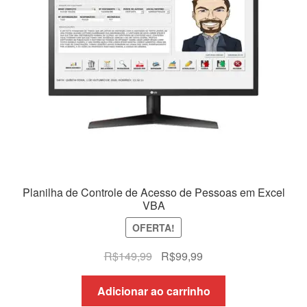
Planilha de Controle de Acesso de Pessoas em Excel
VBA
OFERTA!
O
O
R$
149,99
R$
99,99
preço
preço
original
atual
Adicionar ao carrinho
era:
é: