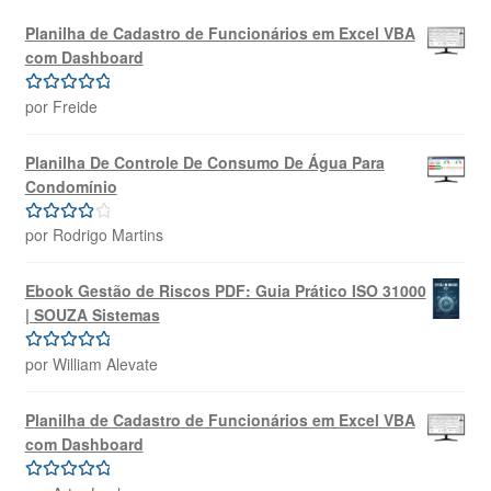
Planilha de Cadastro de Funcionários em Excel VBA
com Dashboard
por Freide
Avaliação
5
de 5
Planilha De Controle De Consumo De Água Para
Condomínio
por Rodrigo Martins
Avaliação
4
de 5
Ebook Gestão de Riscos PDF: Guia Prático ISO 31000
| SOUZA Sistemas
por William Alevate
Avaliação
5
de 5
Planilha de Cadastro de Funcionários em Excel VBA
com Dashboard
Avaliação
5