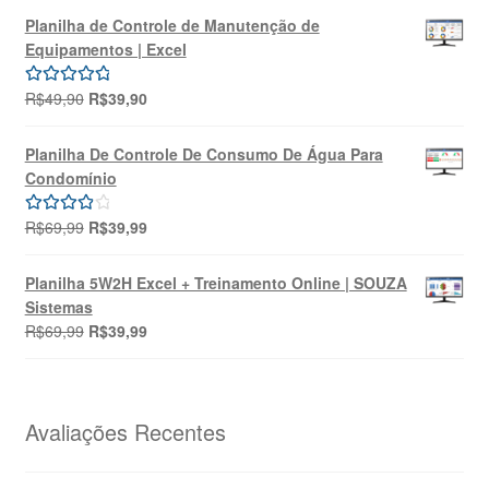
original
atual
Planilha de Controle de Manutenção de
era:
é:
Equipamentos | Excel
R$149,99.
R$99,99.
O
O
R$
49,90
R$
39,90
Avaliação
preço
preço
5.00
de 5
original
atual
Planilha De Controle De Consumo De Água Para
era:
é:
Condomínio
R$49,90.
R$39,90.
O
O
R$
69,99
R$
39,99
Avaliação
preço
preço
4.00
de 5
original
atual
Planilha 5W2H Excel + Treinamento Online | SOUZA
era:
é:
Sistemas
R$69,99.
R$39,99.
O
O
R$
69,99
R$
39,99
preço
preço
original
atual
era:
é:
R$69,99.
R$39,99.
Avaliações Recentes