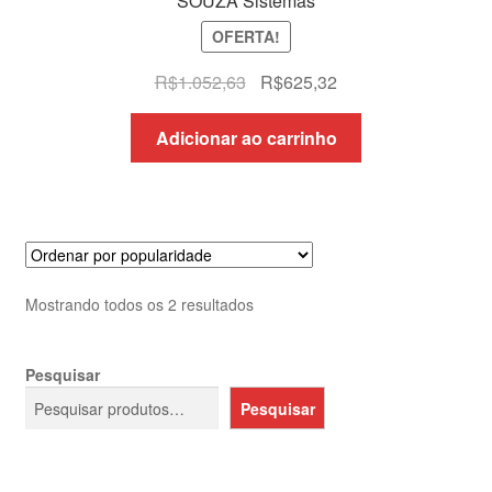
SOUZA Sistemas
OFERTA!
O
O
R$
1.052,63
R$
625,32
preço
preço
original
atual
Adicionar ao carrinho
era:
é:
R$1.052,63.
R$625,32.
Classificado
Mostrando todos os 2 resultados
por
popularidade
Pesquisar
Pesquisar