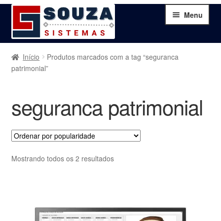
Pular
Pular
Menu
para
para
navegação
o
conteúdo
Home
Início
Produtos marcados com a tag “seguranca
patrimonial”
Sobre
seguranca patrimonial
Serviços
Produtos
Classificado
Mostrando todos os 2 resultados
Blog
por
popularidade
Contato
Minha Conta