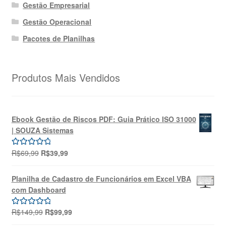
Gestão Empresarial
Gestão Operacional
Pacotes de Planilhas
Produtos Mais Vendidos
Ebook Gestão de Riscos PDF: Guia Prático ISO 31000
| SOUZA Sistemas
O
O
R$
69,99
R$
39,99
Avaliação
preço
preço
5.00
de 5
original
atual
Planilha de Cadastro de Funcionários em Excel VBA
era:
é:
com Dashboard
R$69,99.
R$39,99.
O
O
R$
149,99
R$
99,99
Avaliação
preço
preço
5.00
de 5