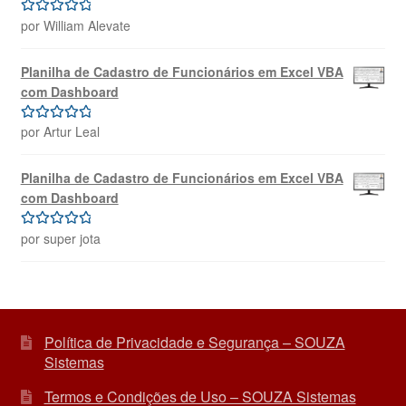
por William Alevate
Avaliação
5
de 5
Planilha de Cadastro de Funcionários em Excel VBA
com Dashboard
por Artur Leal
Avaliação
5
de 5
Planilha de Cadastro de Funcionários em Excel VBA
com Dashboard
por super jota
Avaliação
5
de 5
Política de Privacidade e Segurança – SOUZA
Sistemas
Termos e Condições de Uso – SOUZA Sistemas