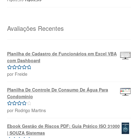
preço
preço
original
atual
era:
é:
R$69,99.
R$39,99.
Avaliações Recentes
Planilha de Cadastro de Funcionários em Excel VBA
com Dashboard
por Freide
Avaliação
5
de 5
Planilha De Controle De Consumo De Água Para
Condomínio
por Rodrigo Martins
Avaliação
4
de 5
Ebook Gestão de Riscos PDF: Guia Prático ISO 31000
| SOUZA Sistemas