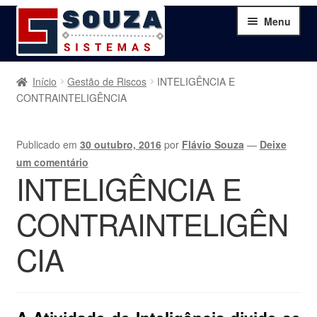
Pular
Pular
Menu
para
para
navegação
o
conteúdo
Home
Início
Gestão de Riscos
INTELIGÊNCIA E
CONTRAINTELIGÊNCIA
Sobre
Publicado em
30 outubro, 2016
por
Flávio Souza
—
Deixe
Serviços
um comentário
INTELIGÊNCIA E
Produtos
CONTRAINTELIGÊN
Blog
CIA
Contato
Minha Conta