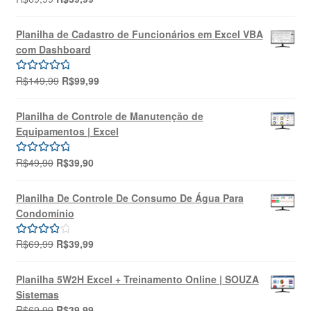
preço
preço
5.00
de 5
original
atual
Planilha de Cadastro de Funcionários em Excel VBA
era:
é:
com Dashboard
R$69,99.
R$39,99.
O
O
R$
149,99
R$
99,99
Avaliação
preço
preço
5.00
de 5
original
atual
Planilha de Controle de Manutenção de
era:
é:
Equipamentos | Excel
R$149,99.
R$99,99.
O
O
R$
49,90
R$
39,90
Avaliação
preço
preço
5.00
de 5
original
atual
Planilha De Controle De Consumo De Água Para
era:
é:
Condomínio
R$49,90.
R$39,90.
O
O
R$
69,99
R$
39,99
Avaliação
preço
preço
4.00
de 5
original
atual
Planilha 5W2H Excel + Treinamento Online | SOUZA
era:
é:
Sistemas
R$69,99.
R$39,99.
O
O
R$
69,99
R$
39,99