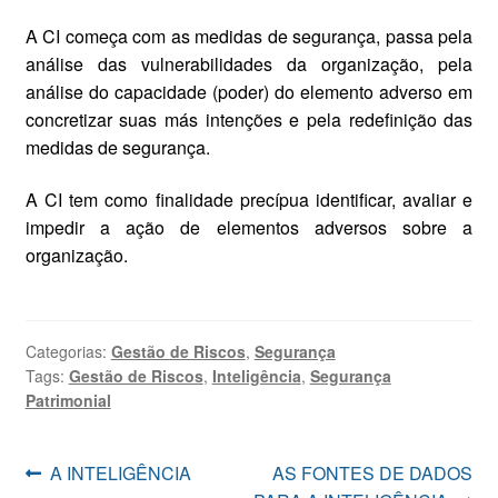
A CI começa com as medidas de segurança, passa pela
análise das vulnerabilidades da organização, pela
análise do capacidade (poder) do elemento adverso em
concretizar suas más intenções e pela redefinição das
medidas de segurança.
A CI tem como finalidade precípua identificar, avaliar e
impedir a ação de elementos adversos sobre a
organização.
Categorias:
Gestão de Riscos
,
Segurança
Tags:
Gestão de Riscos
,
Inteligência
,
Segurança
Patrimonial
Navegação
Post
Próximo
A INTELIGÊNCIA
AS FONTES DE DADOS