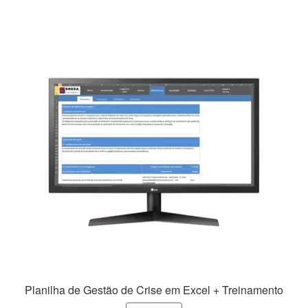
R$149,99.
R$79,99.
Planilha de Gestão de Crise em Excel + Treinamento