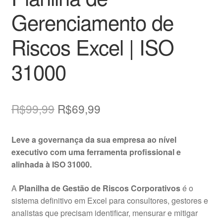
Gerenciamento de
Riscos Excel | ISO
31000
O
O
R$
99,99
R$
69,99
preço
preço
Leve a governança da sua empresa ao nível
original
atual
executivo com uma ferramenta profissional e
era:
é:
alinhada à ISO 31000.
R$99,99.
R$69,99.
A
Planilha de Gestão de Riscos Corporativos
é o
sistema definitivo em Excel para consultores, gestores e
analistas que precisam identificar, mensurar e mitigar