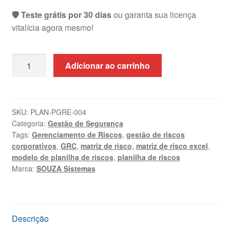
🛡️ Teste grátis por 30 dias
ou garanta sua licença
vitalícia agora mesmo!
Planilha
Adicionar ao carrinho
de
Gerenciamento
de
Riscos
SKU:
PLAN-PGRE-004
Categoria:
Gestão de Segurança
Excel
Tags:
Gerenciamento de Riscos
,
gestão de riscos
|
corporativos
,
GRC
,
matriz de risco
,
matriz de risco excel
,
ISO
modelo de planilha de riscos
,
planilha de riscos
31000
Marca:
SOUZA Sistemas
quantidade
Descrição