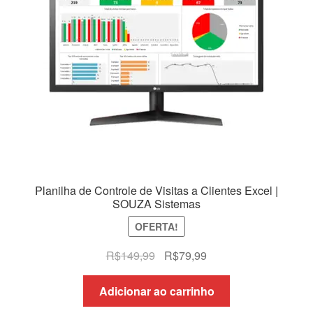
Planilha de Controle de Visitas a Clientes Excel |
SOUZA Sistemas
OFERTA!
O
O
R$
149,99
R$
79,99
preço
preço
original
atual
Adicionar ao carrinho
era:
é: