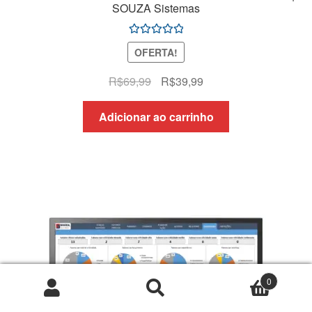
SOUZA Sistemas
Avaliação
OFERTA!
5.00
de 5
O
O
R$
69,99
R$
39,99
preço
preço
original
atual
Adicionar ao carrinho
era:
é:
R$69,99.
R$39,99.
0
Pesquisar
Pesquisar
por: