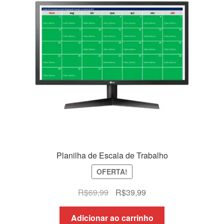
Planilha de Escala de Trabalho
OFERTA!
O
O
R$
69,99
R$
39,99
preço
preço
original
atual
Adicionar ao carrinho