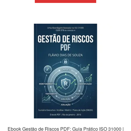
era:
é:
R$69,99.
R$39,99.
Ebook Gestão de Riscos PDF: Guia Prático ISO 31000 |