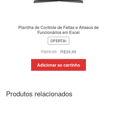
Planilha de Controle de Faltas e Atrasos de
Funcionários em Excel
OFERTA!
O
O
R$
69,99
R$
39,99
preço
preço
original
atual
Adicionar ao carrinho
era:
é:
R$69,99.
R$39,99.
Produtos relacionados