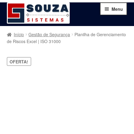
Pular
Pular
Menu
para
para
navegação
o
conteúdo
Home
Início
Gestão de Segurança
Planilha de Gerenciamento
de Riscos Excel | ISO 31000
Sobre
OFERTA!
Serviços
Produtos
Blog
Contato
Minha Conta