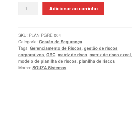
Planilha
Adicionar ao carrinho
de
Gerenciamento
de
Riscos
SKU:
PLAN-PGRE-004
Categoria:
Gestão de Segurança
Excel
Tags:
Gerenciamento de Riscos
,
gestão de riscos
|
corporativos
,
GRC
,
matriz de risco
,
matriz de risco excel
ISO
modelo de planilha de riscos
,
planilha de riscos
31000
Marca:
SOUZA Sistemas
quantidade