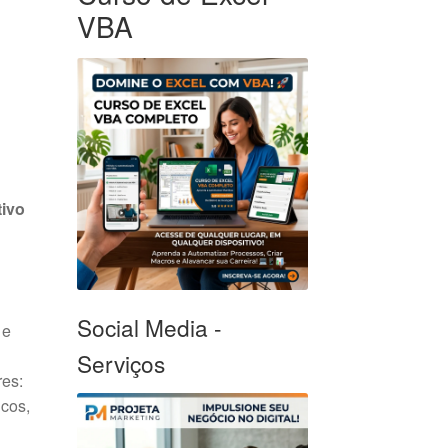
VBA
tivo
Social Media -
 e
Serviços
res:
icos,