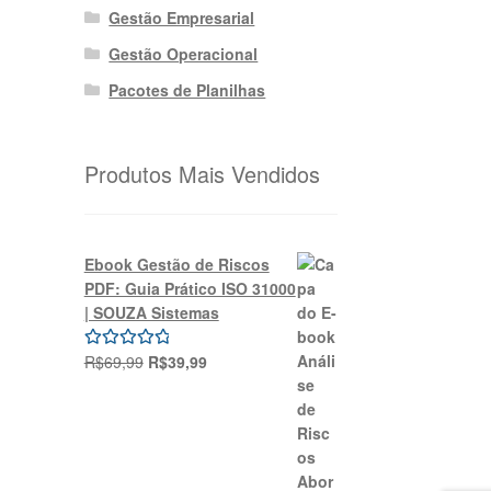
Gestão Empresarial
Gestão Operacional
Pacotes de Planilhas
Produtos Mais Vendidos
Ebook Gestão de Riscos
PDF: Guia Prático ISO 31000
| SOUZA Sistemas
O
O
R$
69,99
R$
39,99
Avaliação
preço
preço
5.00
de 5
original
atual
era:
é:
R$69,99.
R$39,99.