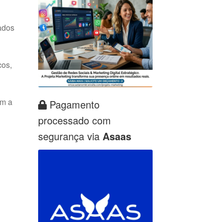
ados
cos,
om a
Pagamento
processado com
segurança via
Asaas