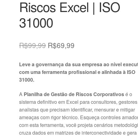
Riscos Excel | ISO
31000
O
O
R$
99,99
R$
69,99
preço
preço
Leve a governança da sua empresa ao nível execu
original
atual
com uma ferramenta profissional e alinhada à ISO
era:
é:
31000.
R$99,99.
R$69,99.
A
Planilha de Gestão de Riscos Corporativos
é o
sistema definitivo em Excel para consultores, gestores
analistas que precisam identificar, mensurar e mitigar
ameaças com rigor técnico. Esqueça controles amado
com esta ferramenta, você projeta cenários metodológ
cruza dados em matrizes de interconectividade e gera