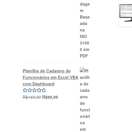
Planilha de Cadastro de
Funcionários em Excel VBA
com Dashboard
O
O
R$
149,99
R$
99,99
Avaliação
preço
preço
5.00
de 5
original
atual
era:
é:
R$149,99.
R$99,99.