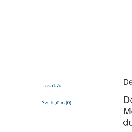
De
Descrição
D
Avaliações (0)
M
d