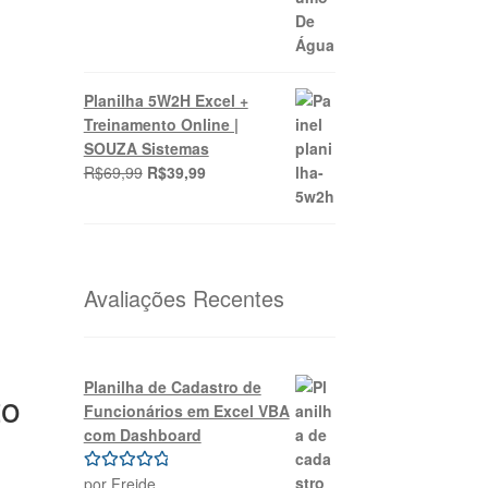
Planilha 5W2H Excel +
Treinamento Online |
SOUZA Sistemas
O
O
R$
69,99
R$
39,99
preço
preço
original
atual
era:
é:
R$69,99.
R$39,99.
Avaliações Recentes
Planilha de Cadastro de
to
Funcionários em Excel VBA
com Dashboard
por Freide
Avaliação
5