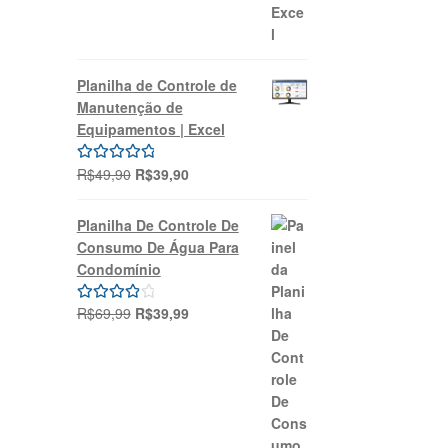
Planilha de Controle de
Manutenção de
Equipamentos | Excel
O
O
R$
49,90
R$
39,90
Avaliação
preço
preço
5.00
de 5
original
atual
Planilha De Controle De
era:
é:
Consumo De Água Para
R$49,90.
R$39,90.
Condomínio
O
O
R$
69,99
R$
39,99
Avaliação
preço
preço
4.00
de 5
original
atual
era:
é:
R$69,99.
R$39,99.