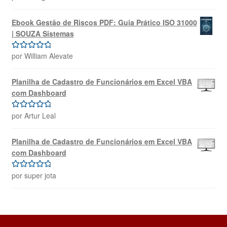
4
de 5
Ebook Gestão de Riscos PDF: Guia Prático ISO 31000
| SOUZA Sistemas
por William Alevate
Avaliação
5
de 5
Planilha de Cadastro de Funcionários em Excel VBA
com Dashboard
por Artur Leal
Avaliação
5
de 5
Planilha de Cadastro de Funcionários em Excel VBA
com Dashboard
por super jota
Avaliação
5
de 5