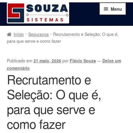
Pular
Pular
Menu
para
para
navegação
o
conteúdo
Home
Início
Segurança
Recrutamento e Seleção: O que é,
para que serve e como fazer
Sobre
Publicado em
21 maio, 2026
por
Flávio Souza
—
Deixe um
Serviços
comentário
Recrutamento e
Produtos
Seleção: O que é,
Blog
para que serve e
Contato
como fazer
Minha Conta