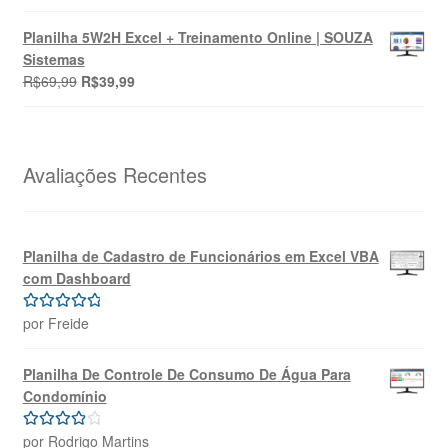
preço
preço
4.00
de 5
original
atual
Planilha 5W2H Excel + Treinamento Online | SOUZA
era:
é:
Sistemas
R$69,99.
R$39,99.
O
O
R$
69,99
R$
39,99
preço
preço
original
atual
era:
é:
R$69,99.
R$39,99.
Avaliações Recentes
Planilha de Cadastro de Funcionários em Excel VBA
com Dashboard
por Freide
Avaliação
5
de 5
Planilha De Controle De Consumo De Água Para
Condomínio
por Rodrigo Martins
Avaliação