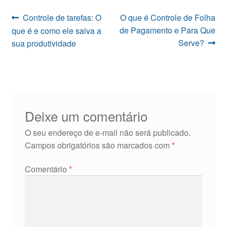
Navegação
Post
Próximo
Controle de tarefas: O
O que é Controle de Folha
anterior:
post:
de Pagamento e Para Que
que é e como ele salva a
de
Serve?
sua produtividade
Post
Deixe um comentário
O seu endereço de e-mail não será publicado.
Campos obrigatórios são marcados com
*
Comentário
*