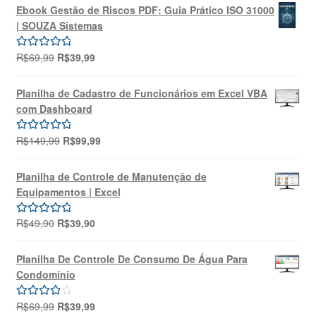
Ebook Gestão de Riscos PDF: Guia Prático ISO 31000
| SOUZA Sistemas
O
O
R$
69,99
R$
39,99
Avaliação
preço
preço
5.00
de 5
original
atual
Planilha de Cadastro de Funcionários em Excel VBA
era:
é:
com Dashboard
R$69,99.
R$39,99.
O
O
R$
149,99
R$
99,99
Avaliação
preço
preço
5.00
de 5
original
atual
Planilha de Controle de Manutenção de
era:
é:
Equipamentos | Excel
R$149,99.
R$99,99.
O
O
R$
49,90
R$
39,90
Avaliação
preço
preço
5.00
de 5
original
atual
Planilha De Controle De Consumo De Água Para
era:
é:
Condomínio
R$49,90.
R$39,90.
O
O
R$
69,99
R$
39,99
Avaliação