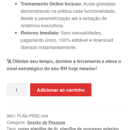
Treinamento Online Incluso
: Aulas gravadas
demonstrando na prática cada funcionalidade,
desde a parametrização até a extração de
relatórios executivos.
Retorno Imediato
: Sem mensalidades,
pagamento único, 100% editável e download
liberado instantaneamente.
🚀 Otimize seu tempo, domine a ferramenta e eleve o
nível estratégico do seu RH hoje mesmo!
Planilha
Adicionar ao carrinho
de
Recrutamento
e
Seleção
SKU:
PLAN-PRSE-004
Categoria:
Gestão de Pessoas
em
Tags:
curso planilha de rh
,
planilha de processo seletivo
,