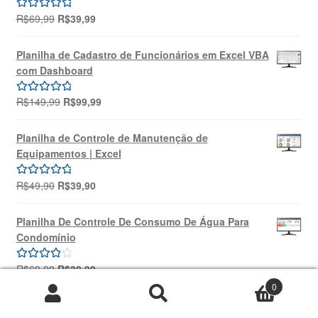
O
O
R$
69,99
R$
39,99
Avaliação
preço
preço
5.00
de 5
original
atual
Planilha de Cadastro de Funcionários em Excel VBA
era:
é:
com Dashboard
R$69,99.
R$39,99.
O
O
R$
149,99
R$
99,99
Avaliação
preço
preço
5.00
de 5
original
atual
Planilha de Controle de Manutenção de
era:
é:
Equipamentos | Excel
R$149,99.
R$99,99.
O
O
R$
49,90
R$
39,90
Avaliação
preço
preço
5.00
de 5
original
atual
Planilha De Controle De Consumo De Água Para
era:
é:
Condomínio
R$49,90.
R$39,90.
O
O
R$
69,99
R$
39,99
Avaliação
preço
preço
4.00
de 5
0
original
atual
Pesquisar
Pesquisar
Planilha 5W2H Excel + Treinamento Online | SOUZA
era:
é:
por: