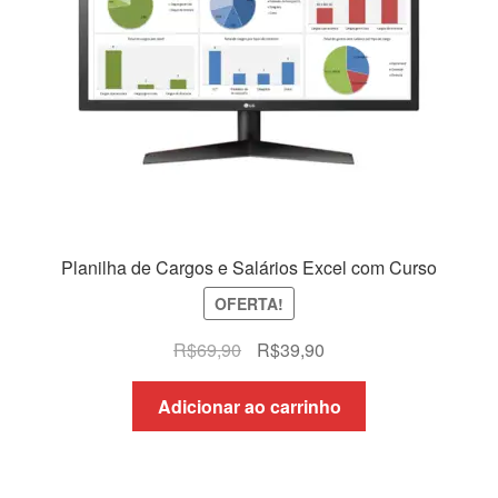
Planilha de Cargos e Salários Excel com Curso
OFERTA!
O
O
R$
69,90
R$
39,90
preço
preço
original
atual
Adicionar ao carrinho
era:
é:
R$69,90.
R$39,90.