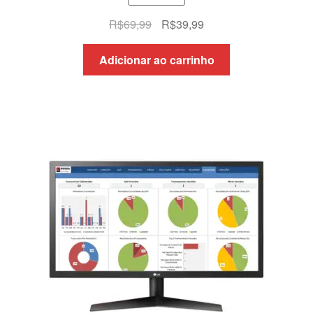
O
O
R$
69,99
R$
39,99
preço
preço
original
atual
Adicionar ao carrinho
era:
é:
R$69,99.
R$39,99.