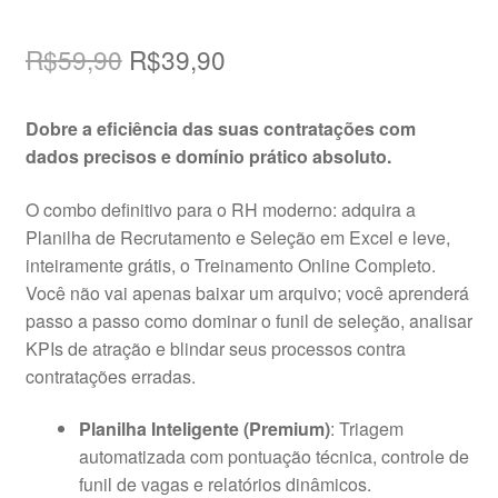
O
O
R$
59,90
R$
39,90
preço
preço
Dobre a eficiência das suas contratações com
original
atual
dados precisos e domínio prático absoluto.
era:
é:
O combo definitivo para o RH moderno: adquira a
R$59,90.
R$39,90.
Planilha de Recrutamento e Seleção em Excel e leve,
inteiramente grátis, o Treinamento Online Completo.
Você não vai apenas baixar um arquivo; você aprenderá
passo a passo como dominar o funil de seleção, analisar
KPIs de atração e blindar seus processos contra
contratações erradas.
Planilha Inteligente (Premium)
: Triagem
automatizada com pontuação técnica, controle de
funil de vagas e relatórios dinâmicos.