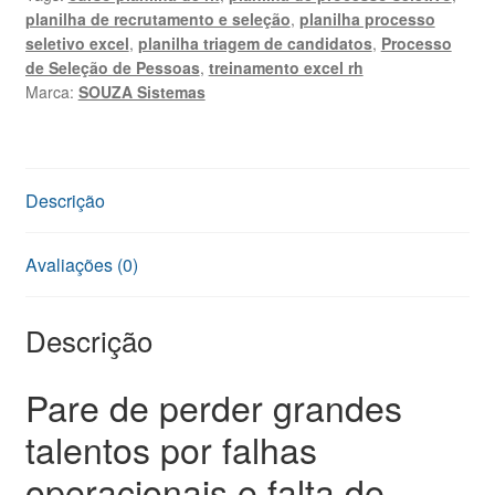
Excel
planilha de recrutamento e seleção
,
planilha processo
Profissional
seletivo excel
,
planilha triagem de candidatos
,
Processo
quantidade
de Seleção de Pessoas
,
treinamento excel rh
Marca:
SOUZA Sistemas
Descrição
Avaliações (0)
Descrição
Pare de perder grandes
talentos por falhas
operacionais e falta de