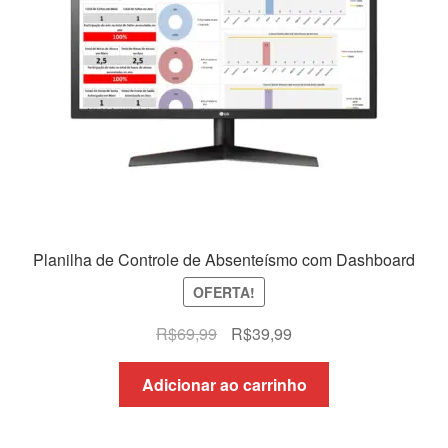
Planilha de Controle de Absenteísmo com Dashboard
OFERTA!
O
O
R$
69,99
R$
39,99
preço
preço
original
atual
Adicionar ao carrinho
era:
é:
R$69,99.
R$39,99.