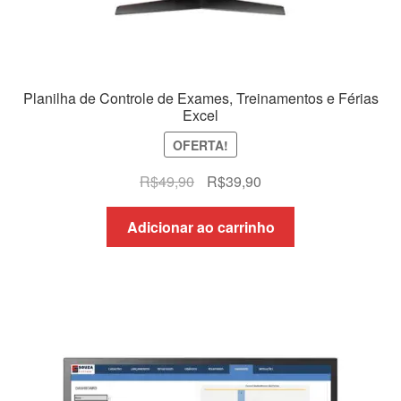
Planilha de Controle de Exames, Treinamentos e Férias
Excel
OFERTA!
O
O
R$
49,90
R$
39,90
preço
preço
original
atual
Adicionar ao carrinho
era:
é:
R$49,90.
R$39,90.