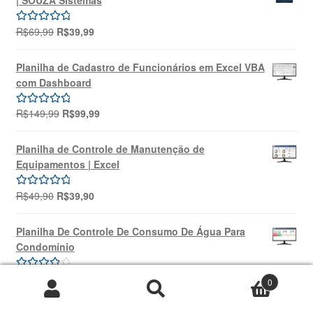
O
O
R$
69,99
R$
39,99
Avaliação
preço
preço
5.00
de 5
original
atual
Planilha de Cadastro de Funcionários em Excel VBA
era:
é:
com Dashboard
R$69,99.
R$39,99.
O
O
R$
149,99
R$
99,99
Avaliação
preço
preço
5.00
de 5
original
atual
Planilha de Controle de Manutenção de
era:
é:
Equipamentos | Excel
R$149,99.
R$99,99.
O
O
R$
49,90
R$
39,90
Avaliação
preço
preço
5.00
de 5
original
atual
Planilha De Controle De Consumo De Água Para
era:
é:
Condomínio
R$49,90.
R$39,90.
O
O
R$
69,99
R$
39,99
Avaliação
0
preço
preço
4.00
de 5
Pesquisar
Pesquisar
original
atual
por: