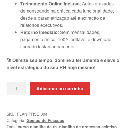
Treinamento Online Incluso
: Aulas gravadas
demonstrando na prática cada funcionalidade,
desde a parametrização até a extração de
relatórios executivos.
Retorno Imediato
: Sem mensalidades,
pagamento único, 100% editável e download
liberado instantaneamente.
🚀 Otimize seu tempo, domine a ferramenta e eleve o
nível estratégico do seu RH hoje mesmo!
Planilha
Adicionar ao carrinho
de
Recrutamento
e
Seleção
SKU:
PLAN-PRSE-004
Categoria:
Gestão de Pessoas
em
Tags:
curso planilha de rh
,
planilha de processo seletivo
,