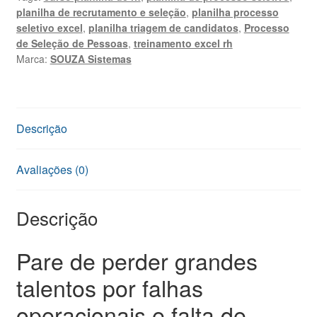
Excel
planilha de recrutamento e seleção
,
planilha processo
Profissional
seletivo excel
,
planilha triagem de candidatos
,
Processo
quantidade
de Seleção de Pessoas
,
treinamento excel rh
Marca:
SOUZA Sistemas
Descrição
Avaliações (0)
Descrição
Pare de perder grandes
talentos por falhas
operacionais e falta de