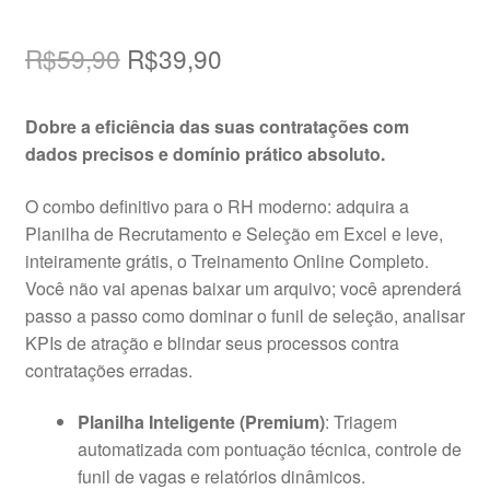
O
O
R$
59,90
R$
39,90
preço
preço
Dobre a eficiência das suas contratações com
original
atual
dados precisos e domínio prático absoluto.
era:
é:
O combo definitivo para o RH moderno: adquira a
R$59,90.
R$39,90.
Planilha de Recrutamento e Seleção em Excel e leve,
inteiramente grátis, o Treinamento Online Completo.
Você não vai apenas baixar um arquivo; você aprenderá
passo a passo como dominar o funil de seleção, analisar
KPIs de atração e blindar seus processos contra
contratações erradas.
Planilha Inteligente (Premium)
: Triagem
automatizada com pontuação técnica, controle de
funil de vagas e relatórios dinâmicos.