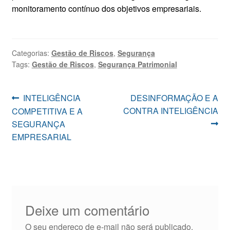
monitoramento contínuo dos objetivos empresariais.
Categorias:
Gestão de Riscos
,
Segurança
Tags:
Gestão de Riscos
,
Segurança Patrimonial
Navegação
Post
Próximo
INTELIGÊNCIA
DESINFORMAÇÃO E A
anterior:
post:
CONTRA INTELIGÊNCIA
COMPETITIVA E A
de
SEGURANÇA
Post
EMPRESARIAL
Deixe um comentário
O seu endereço de e-mail não será publicado.