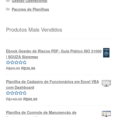
Gestão Operacional
Pacotes de Planilhas
Produtos Mais Vendidos
Ebook Gestão de Riscos PDF: Guia Prático ISO 31000
| SOUZA Sistemas
O
O
R$
69,99
R$
39,99
Avaliação
preço
preço
5.00
de 5
original
atual
Planilha de Cadastro de Funcionários em Excel VBA
era:
é:
com Dashboard
R$69,99.
R$39,99.
O
O
R$
149,99
R$
99,99
Avaliação
preço
preço
5.00
de 5
original
atual
Planilha de Controle de Manutenção de
era:
é: