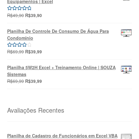
Equipamentos | Excel
R$149,99.
R$99,99.
O
O
R$
49,90
R$
39,90
Avaliação
preço
preço
5.00
de 5
original
atual
Planilha De Controle De Consumo De Água Para
era:
é:
Condomínio
R$49,90.
R$39,90.
O
O
R$
69,99
R$
39,99
Avaliação
preço
preço
4.00
de 5
original
atual
Planilha 5W2H Excel + Treinamento Online | SOUZA
era:
é:
Sistemas
R$69,99.
R$39,99.
O
O
R$
69,99
R$
39,99
preço
preço
original
atual
era:
é:
R$69,99.
R$39,99.
Avaliações Recentes
Planilha de Cadastro de Funcionários em Excel VBA