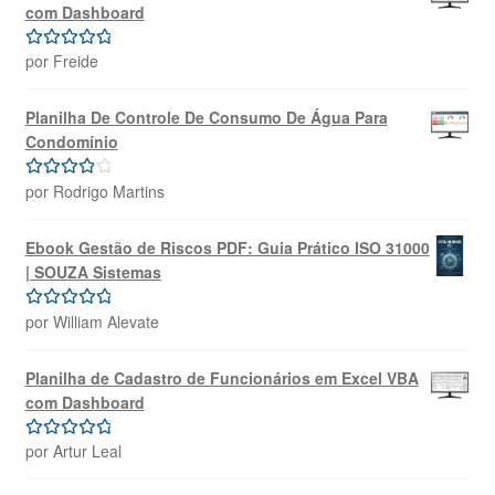
com Dashboard
por Freide
Avaliação
5
de 5
Planilha De Controle De Consumo De Água Para
Condomínio
por Rodrigo Martins
Avaliação
4
de 5
Ebook Gestão de Riscos PDF: Guia Prático ISO 31000
| SOUZA Sistemas
por William Alevate
Avaliação
5
de 5
Planilha de Cadastro de Funcionários em Excel VBA
com Dashboard
por Artur Leal
Avaliação
5
de 5