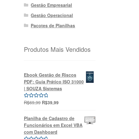
Gestão Empresarial
Gestão Operacional
Pacotes de Planilhas
Produtos Mais Vendidos
Ebook Gestão de Riscos
PDF: Guia Prático ISO 31000
| SOUZA Sistemas
O
O
R$
69,99
R$
39,99
Avaliação
preço
preço
5.00
de 5
original
atual
Planilha de Cadastro de
era:
é:
Funcionários em Excel VBA
R$69,99.
R$39,99.
com Dashboard