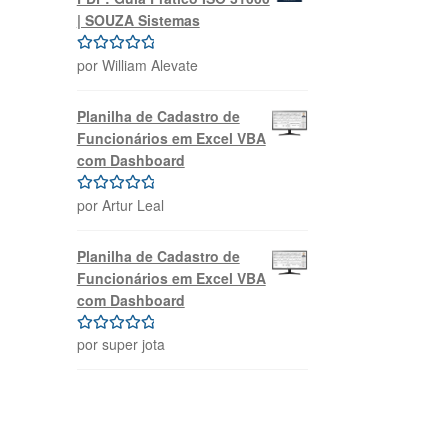
| SOUZA Sistemas
por William Alevate
Avaliação
5
de 5
Planilha de Cadastro de
Funcionários em Excel VBA
com Dashboard
por Artur Leal
Avaliação
5
de 5
Planilha de Cadastro de
Funcionários em Excel VBA
com Dashboard
por super jota
Avaliação
5
de 5