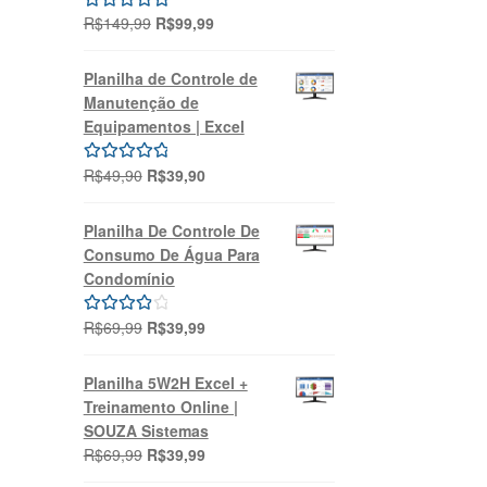
O
O
R$
149,99
R$
99,99
Avaliação
preço
preço
5.00
de 5
original
atual
Planilha de Controle de
era:
é:
Manutenção de
R$149,99.
R$99,99.
Equipamentos | Excel
O
O
R$
49,90
R$
39,90
Avaliação
preço
preço
5.00
de 5
original
atual
Planilha De Controle De
era:
é:
Consumo De Água Para
R$49,90.
R$39,90.
Condomínio
O
O
R$
69,99
R$
39,99
Avaliação
preço
preço
4.00
de 5
original
atual
Planilha 5W2H Excel +
era:
é:
Treinamento Online |
R$69,99.
R$39,99.
SOUZA Sistemas
O
O
R$
69,99
R$
39,99
preço
preço