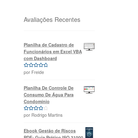
original
atual
era:
é:
R$69,99.
R$39,99.
Avaliações Recentes
Planilha de Cadastro de
Funcionários em Excel VBA
com Dashboard
por Freide
Avaliação
5
de 5
Planilha De Controle De
Consumo De Água Para
Condomínio
por Rodrigo Martins
Avaliação
4
de 5
Ebook Gestão de Riscos
PDF: Guia Prático ISO 31000