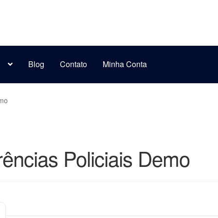
s
Blog
Contato
Minha Conta
emo
rências Policiais Demo