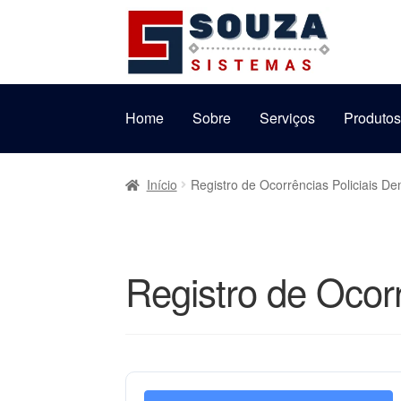
Pular
Pular
para
para
navegação
o
conteúdo
Home
Sobre
Serviços
Produto
Início
Registro de Ocorrências Policiais D
Registro de Ocor