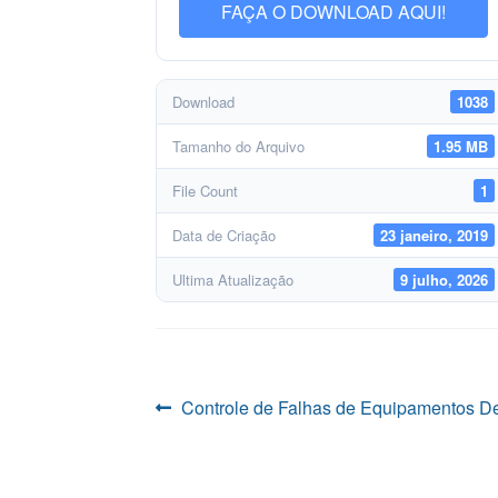
FAÇA O DOWNLOAD AQUI!
Download
1038
Tamanho do Arquivo
1.95 MB
File Count
1
Data de Criação
23 janeiro, 2019
Ultima Atualização
9 julho, 2026
Navegação
Post
Controle de Falhas de Equipamentos 
anterior:
de
Post