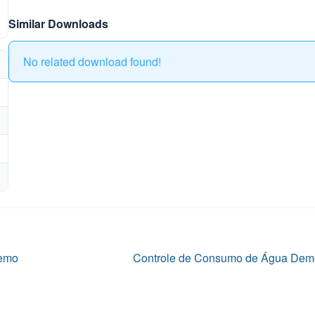
Similar Downloads
No related download found!
Próximo
Demo
Controle de Consumo de Água Dem
post: