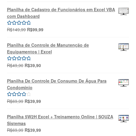
preço
preço
5.00
de 5
original
atual
Planilha de Cadastro de Funcionários em Excel VBA
era:
é:
com Dashboard
R$69,99.
R$39,99.
O
O
R$
149,99
R$
99,99
Avaliação
preço
preço
5.00
de 5
original
atual
Planilha de Controle de Manutenção de
era:
é:
Equipamentos | Excel
R$149,99.
R$99,99.
O
O
R$
49,90
R$
39,90
Avaliação
preço
preço
5.00
de 5
original
atual
Planilha De Controle De Consumo De Água Para
era:
é:
Condomínio
R$49,90.
R$39,90.
O
O
R$
69,99
R$
39,99
Avaliação
preço
preço
4.00
de 5
original
atual
Planilha 5W2H Excel + Treinamento Online | SOUZA
era:
é:
Sistemas
R$69,99.
R$39,99.
O
O
R$
69,99
R$
39,99