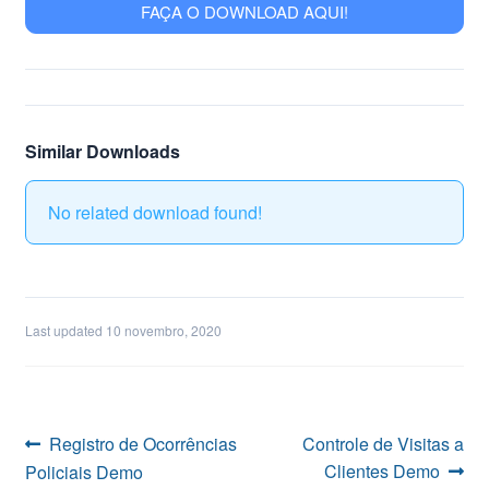
FAÇA O DOWNLOAD AQUI!
Similar Downloads
No related download found!
Last updated 10 novembro, 2020
Navegação
Post
Próximo
Registro de Ocorrências
Controle de Visitas a
anterior:
post:
Clientes Demo
Policiais Demo