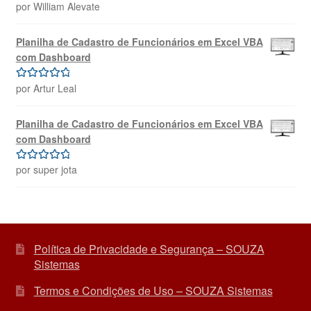
por William Alevate
Avaliação
5
de 5
Planilha de Cadastro de Funcionários em Excel VBA
com Dashboard
por Artur Leal
Avaliação
5
de 5
Planilha de Cadastro de Funcionários em Excel VBA
com Dashboard
por super jota
Avaliação
5
de 5
Política de Privacidade e Segurança – SOUZA
Sistemas
Termos e Condições de Uso – SOUZA Sistemas