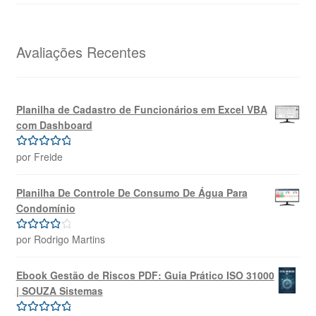
preço
preço
original
atual
era:
é:
R$69,99.
R$39,99.
Avaliações Recentes
Planilha de Cadastro de Funcionários em Excel VBA
com Dashboard
por Freide
Avaliação
5
de 5
Planilha De Controle De Consumo De Água Para
Condomínio
por Rodrigo Martins
Avaliação
4
de 5
Ebook Gestão de Riscos PDF: Guia Prático ISO 31000
| SOUZA Sistemas