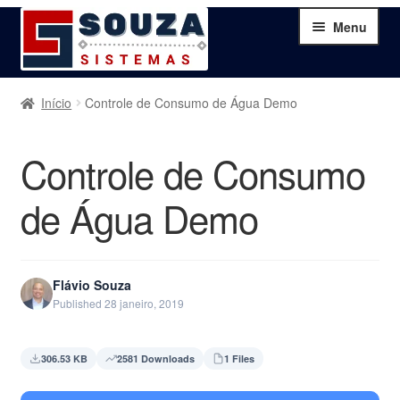
Pular
Pular
Menu
para
para
navegação
o
conteúdo
Home
Início
Controle de Consumo de Água Demo
Sobre
Controle de Consumo
Serviços
de Água Demo
Produtos
Flávio Souza
Blog
Published 28 janeiro, 2019
Contato
306.53 KB
2581 Downloads
1 Files
Minha Conta