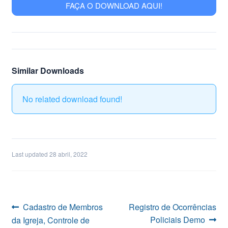
FAÇA O DOWNLOAD AQUI!
Similar Downloads
No related download found!
Last updated 28 abril, 2022
Navegação
Post
Próximo
Cadastro de Membros
Registro de Ocorrências
anterior:
post:
Policiais Demo
da Igreja, Controle de