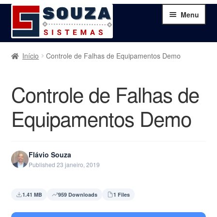
Pular
Pular
Menu
para
para
navegação
o
conteúdo
Home
Início
Controle de Falhas de Equipamentos Demo
Sobre
Controle de Falhas de
Serviços
Equipamentos Demo
Produtos
Flávio Souza
Blog
Published 23 janeiro, 2019
Contato
1.41 MB
959 Downloads
1 Files
Minha Conta