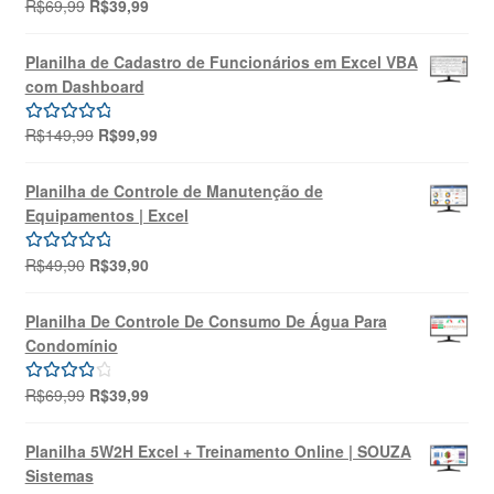
O
O
R$
69,99
R$
39,99
Avaliação
preço
preço
5.00
de 5
original
atual
Planilha de Cadastro de Funcionários em Excel VBA
era:
é:
com Dashboard
R$69,99.
R$39,99.
O
O
R$
149,99
R$
99,99
Avaliação
preço
preço
5.00
de 5
original
atual
Planilha de Controle de Manutenção de
era:
é:
Equipamentos | Excel
R$149,99.
R$99,99.
O
O
R$
49,90
R$
39,90
Avaliação
preço
preço
5.00
de 5
original
atual
Planilha De Controle De Consumo De Água Para
era:
é:
Condomínio
R$49,90.
R$39,90.
O
O
R$
69,99
R$
39,99
Avaliação
preço
preço
4.00
de 5
original
atual
Planilha 5W2H Excel + Treinamento Online | SOUZA
era:
é:
Sistemas
R$69,99.
R$39,99.