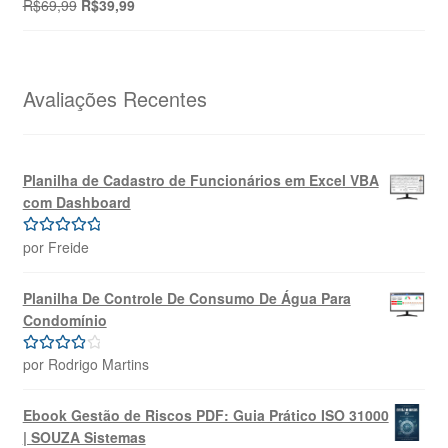
O
O
R$
69,99
R$
39,99
preço
preço
original
atual
era:
é:
R$69,99.
R$39,99.
Avaliações Recentes
Planilha de Cadastro de Funcionários em Excel VBA
com Dashboard
por Freide
Avaliação
5
de 5
Planilha De Controle De Consumo De Água Para
Condomínio
por Rodrigo Martins
Avaliação
4
de 5
Ebook Gestão de Riscos PDF: Guia Prático ISO 31000
| SOUZA Sistemas