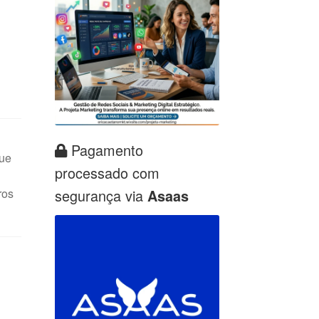
Pagamento
que
processado com
ros
segurança via
Asaas