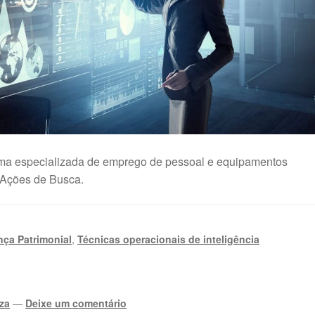
orma especializada de emprego de pessoal e equipamentos
 Ações de Busca.
ça Patrimonial
,
Técnicas operacionais de inteligência
za
—
Deixe um comentário