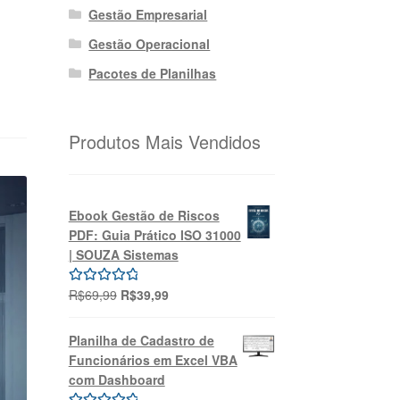
Gestão Empresarial
Gestão Operacional
Pacotes de Planilhas
Produtos Mais Vendidos
Ebook Gestão de Riscos
PDF: Guia Prático ISO 31000
| SOUZA Sistemas
O
O
R$
69,99
R$
39,99
Avaliação
preço
preço
5.00
de 5
original
atual
Planilha de Cadastro de
era:
é:
Funcionários em Excel VBA
R$69,99.
R$39,99.
com Dashboard