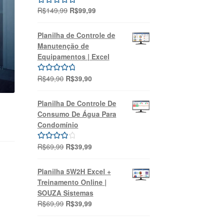
O
O
R$
149,99
R$
99,99
Avaliação
preço
preço
5.00
de 5
original
atual
Planilha de Controle de
era:
é:
Manutenção de
R$149,99.
R$99,99.
Equipamentos | Excel
O
O
R$
49,90
R$
39,90
Avaliação
preço
preço
5.00
de 5
original
atual
Planilha De Controle De
era:
é:
Consumo De Água Para
R$49,90.
R$39,90.
Condomínio
O
O
R$
69,99
R$
39,99
Avaliação
preço
preço
4.00
de 5
original
atual
Planilha 5W2H Excel +
era:
é:
Treinamento Online |
R$69,99.
R$39,99.
SOUZA Sistemas
O
O
R$
69,99
R$
39,99
preço
preço