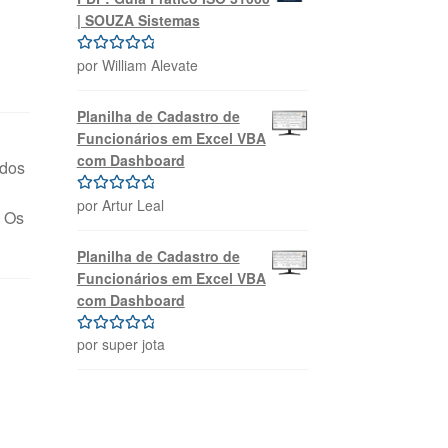
| SOUZA Sistemas
por William Alevate
Avaliação
5
de 5
Planilha de Cadastro de
Funcionários em Excel VBA
com Dashboard
ados
por Artur Leal
Avaliação
5
. Os
de 5
Planilha de Cadastro de
Funcionários em Excel VBA
com Dashboard
por super jota
Avaliação
5
de 5