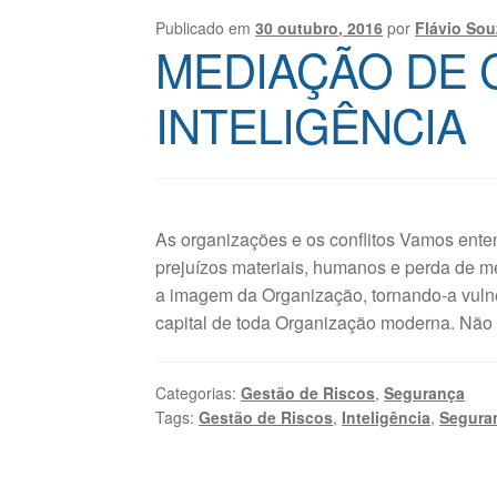
Publicado em
30 outubro, 2016
por
Flávio Sou
MEDIAÇÃO DE 
INTELIGÊNCIA
As organizações e os conflitos Vamos enten
prejuízos materiais, humanos e perda de me
a imagem da Organização, tornando-a vulne
capital de toda Organização moderna. Não 
Categorias:
Gestão de Riscos
,
Segurança
Tags:
Gestão de Riscos
,
Inteligência
,
Seguran