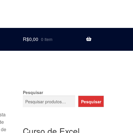
R$
0,00
0 item
Pesquisar
Pesquisar
sta
de
Curso de Excel
 de