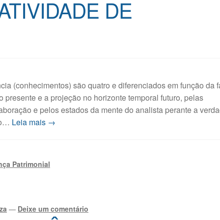
ATIVIDADE DE
ncia (conhecimentos) são quatro e diferenciados em função da f
presente e a projeção no horizonte temporal futuro, pelas
laboração e pelos estados da mente do analista perante a verda
do…
Leia mais →
ça Patrimonial
za
—
Deixe um comentário