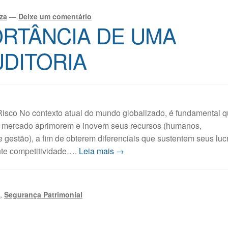
za
—
Deixe um comentário
ORTÂNCIA DE UMA
UDITORIA
 Risco No contexto atual do mundo globalizado, é fundamental 
e mercado aprimorem e inovem seus recursos (humanos,
e gestão), a fim de obterem diferenciais que sustentem seus luc
te competitividade….
Leia mais →
s
,
Segurança Patrimonial