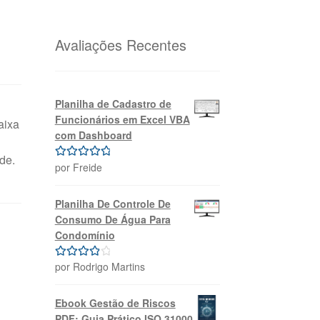
original
atual
era:
é:
R$69,99.
R$39,99.
Avaliações Recentes
Planilha de Cadastro de
Funcionários em Excel VBA
aixa
com Dashboard
de.
por Freide
Avaliação
5
de 5
Planilha De Controle De
Consumo De Água Para
Condomínio
por Rodrigo Martins
Avaliação
4
de 5
Ebook Gestão de Riscos
PDF: Guia Prático ISO 31000