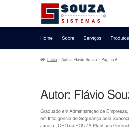
Pular
Pular
para
para
navegação
o
conteúdo
Home
Sobre
Serviços
Produto
Início
Autor: Flávio Souza
Página 6
Autor:
Flávio Sou
Graduado em Administração de Empresas, 
em Inteligência de Segurança pela Subsecr
Janeiro, CEO na SOUZA Planilhas Gerencia