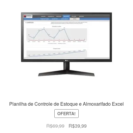
Planilha de Controle de Estoque e Almoxarifado Excel
OFERTA!
O
O
R$
69,99
R$
39,99
preço
preço