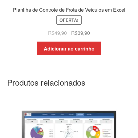
Planilha de Controle de Frota de Veículos em Excel
OFERTA!
O
O
R$
49,90
R$
39,90
preço
preço
original
atual
Adicionar ao carrinho
era:
é:
R$49,90.
R$39,90.
Produtos relacionados