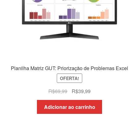
Planilha Matriz GUT: Priorização de Problemas Excel
OFERTA!
O
O
R$
69,99
R$
39,99
preço
preço
original
atual
Adicionar ao carrinho
era:
é:
R$69,99.
R$39,99.