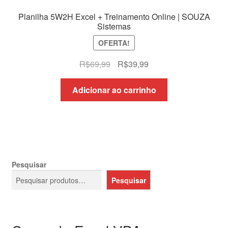
Planilha 5W2H Excel + Treinamento Online | SOUZA
Sistemas
OFERTA!
O
O
R$
69,99
R$
39,99
preço
preço
original
atual
Adicionar ao carrinho
era:
é:
R$69,99.
R$39,99.
Pesquisar
Pesquisar