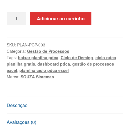
Planilha
Adicionar ao carrinho
Ciclo
PDCA
Excel
+
SKU:
PLAN-PCP-003
Categoria:
Gestão de Processos
Curso
Tags:
baixar planilha pdca
,
Ciclo de Deming
,
ciclo pdca
Online
planilha gratis
,
dashboard pdca
,
gestão de processos
|
excel
,
planilha ciclo pdca excel
SOUZA
Marca:
SOUZA Sistemas
Sistemas
quantidade
Descrição
Avaliações (0)