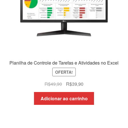
Planilha de Controle de Tarefas e Atividades no Excel
OFERTA!
O
O
R$
49,90
R$
39,90
preço
preço
original
atual
Adicionar ao carrinho
era:
é:
R$49,90.
R$39,90.