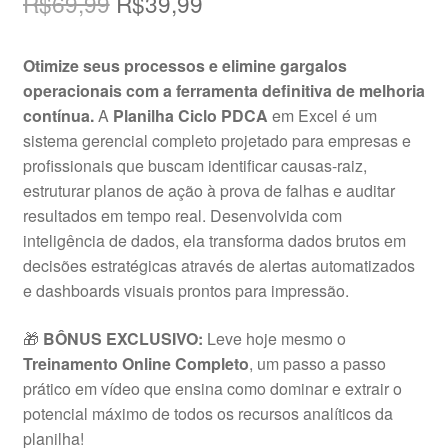
O
O
R$
69,99
R$
39,99
preço
preço
Otimize seus processos e elimine gargalos
original
atual
operacionais com a ferramenta definitiva de melhoria
era:
é:
contínua.
A
Planilha Ciclo PDCA
em Excel é um
sistema gerencial completo projetado para empresas e
R$69,99.
R$39,99.
profissionais que buscam identificar causas-raiz,
estruturar planos de ação à prova de falhas e auditar
resultados em tempo real. Desenvolvida com
inteligência de dados, ela transforma dados brutos em
decisões estratégicas através de alertas automatizados
e dashboards visuais prontos para impressão.
🎁
BÔNUS EXCLUSIVO:
Leve hoje mesmo o
Treinamento Online Completo
, um passo a passo
prático em vídeo que ensina como dominar e extrair o
potencial máximo de todos os recursos analíticos da
planilha!