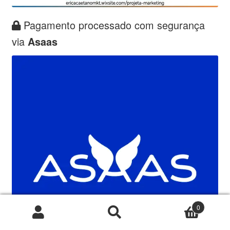
Pagamento processado com segurança
via
Asaas
0
Pesquisar
Pesquisar
por: