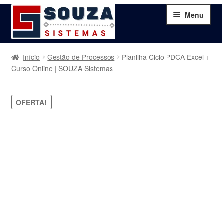
Pular
Pular
Menu
para
para
navegação
o
conteúdo
Home
Início
Gestão de Processos
Planilha Ciclo PDCA Excel +
Curso Online | SOUZA Sistemas
Sobre
OFERTA!
Serviços
Produtos
Blog
Contato
Minha Conta