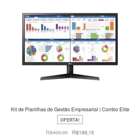
Kit de Planilhas de Gestão Empresarial | Combo Elite
OFERTA!
O
O
R$
406,96
R$
199,15
preço
preço