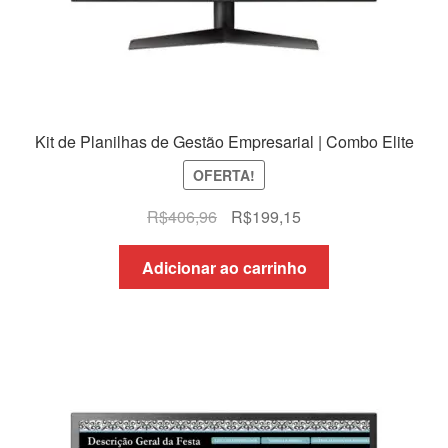
Kit de Planilhas de Gestão Empresarial | Combo Elite
OFERTA!
O
O
R$
406,96
R$
199,15
preço
preço
original
atual
Adicionar ao carrinho
era:
é:
R$406,96.
R$199,15.