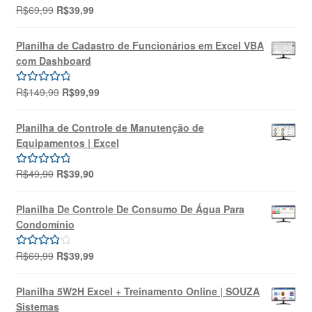
O
O
R$
69,99
R$
39,99
Avaliação
preço
preço
5.00
de 5
original
atual
Planilha de Cadastro de Funcionários em Excel VBA
era:
é:
com Dashboard
R$69,99.
R$39,99.
O
O
R$
149,99
R$
99,99
Avaliação
preço
preço
5.00
de 5
original
atual
Planilha de Controle de Manutenção de
era:
é:
Equipamentos | Excel
R$149,99.
R$99,99.
O
O
R$
49,90
R$
39,90
Avaliação
preço
preço
5.00
de 5
original
atual
Planilha De Controle De Consumo De Água Para
era:
é:
Condomínio
R$49,90.
R$39,90.
O
O
R$
69,99
R$
39,99
Avaliação
preço
preço
4.00
de 5
original
atual
Planilha 5W2H Excel + Treinamento Online | SOUZA
era:
é:
Sistemas