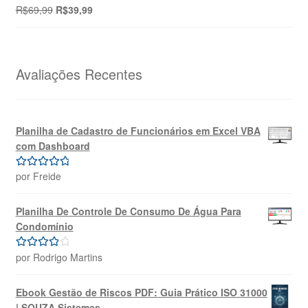
R$69,99.
R$39,99.
O
O
R$
69,99
R$
39,99
preço
preço
original
atual
era:
é:
R$69,99.
R$39,99.
Avaliações Recentes
Planilha de Cadastro de Funcionários em Excel VBA
com Dashboard
por Freide
Avaliação
5
de 5
Planilha De Controle De Consumo De Água Para
Condomínio
por Rodrigo Martins
Avaliação
4
de 5
Ebook Gestão de Riscos PDF: Guia Prático ISO 31000
| SOUZA Sistemas