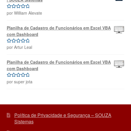
por William Alevate
Avaliação
5
de 5
Planilha de Cadastro de Funcionários em Excel VBA
com Dashboard
por Artur Leal
Avaliação
5
de 5
Planilha de Cadastro de Funcionários em Excel VBA
com Dashboard
por super jota
Avaliação
5
de 5
Política de Privacidade e Segurança – SOUZA
Sistemas