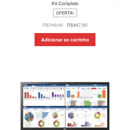
Kit Completo
OFERTA!
O
O
R$
749,45
R$
467,50
preço
preço
original
atual
Adicionar ao carrinho
era:
é:
R$749,45.
R$467,50.