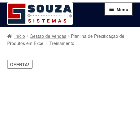
Pular
Pular
Menu
para
para
navegação
o
conteúdo
Home
Início
Gestão de Vendas
Planilha de Precificação de
Produtos em Excel + Treinamento
Sobre
OFERTA!
Serviços
Produtos
Blog
Contato
Minha Conta