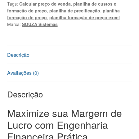
Tags:
Calcular preço de venda
,
planilha de custos e
Excel
formação de preço
,
planilha de precificação
,
planilha
+
formação de preço
,
planilha formação de preço excel
Treinamento
Marca:
SOUZA Sistemas
quantidade
Descrição
Avaliações (0)
Descrição
Maximize sua Margem de
Lucro com Engenharia
Financeira Prática