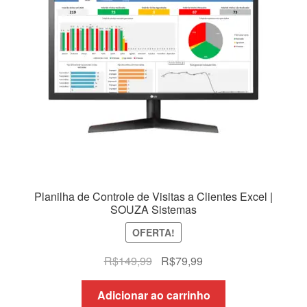
Planilha de Controle de Visitas a Clientes Excel |
SOUZA Sistemas
OFERTA!
O
O
R$
149,99
R$
79,99
preço
preço
original
atual
Adicionar ao carrinho