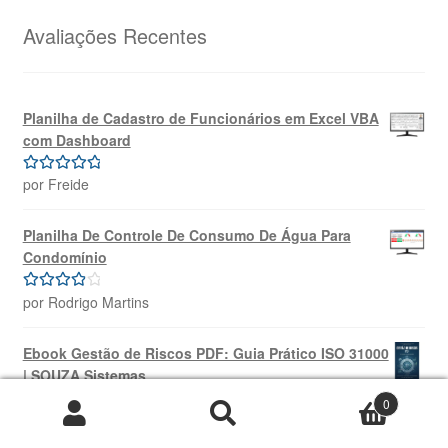
era:
é:
R$69,99.
R$39,99.
Avaliações Recentes
Planilha de Cadastro de Funcionários em Excel VBA
com Dashboard
por Freide
Avaliação
5
de 5
Planilha De Controle De Consumo De Água Para
Condomínio
por Rodrigo Martins
Avaliação
4
de 5
Ebook Gestão de Riscos PDF: Guia Prático ISO 31000
| SOUZA Sistemas
0
por William Alevate
Avaliação
5
Pesquisar
Pesquisar
de 5
por: