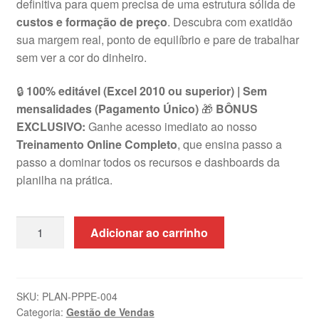
definitiva para quem precisa de uma estrutura sólida de
R$69,99.
R$39,99.
custos e formação de preço
. Descubra com exatidão
sua margem real, ponto de equilíbrio e pare de trabalhar
sem ver a cor do dinheiro.
🔒
100% editável (Excel 2010 ou superior) | Sem
mensalidades (Pagamento Único)
🎁
BÔNUS
EXCLUSIVO:
Ganhe acesso imediato ao nosso
Treinamento Online Completo
, que ensina passo a
passo a dominar todos os recursos e dashboards da
planilha na prática.
Planilha
Adicionar ao carrinho
de
Precificação
de
Produtos
SKU:
PLAN-PPPE-004
Categoria:
Gestão de Vendas
em