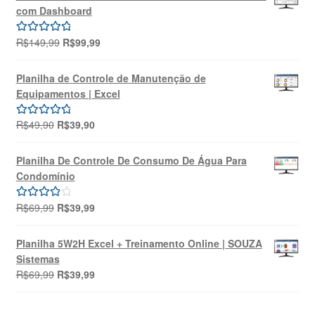
era:
é:
com Dashboard
R$69,99.
R$39,99.
O
O
R$
149,99
R$
99,99
Avaliação
preço
preço
5.00
de 5
original
atual
Planilha de Controle de Manutenção de
era:
é:
Equipamentos | Excel
R$149,99.
R$99,99.
O
O
R$
49,90
R$
39,90
Avaliação
preço
preço
5.00
de 5
original
atual
Planilha De Controle De Consumo De Água Para
era:
é:
Condomínio
R$49,90.
R$39,90.
O
O
R$
69,99
R$
39,99
Avaliação
preço
preço
4.00
de 5
original
atual
Planilha 5W2H Excel + Treinamento Online | SOUZA
era:
é:
Sistemas
R$69,99.
R$39,99.
O
O
R$
69,99
R$
39,99
preço
preço
original
atual