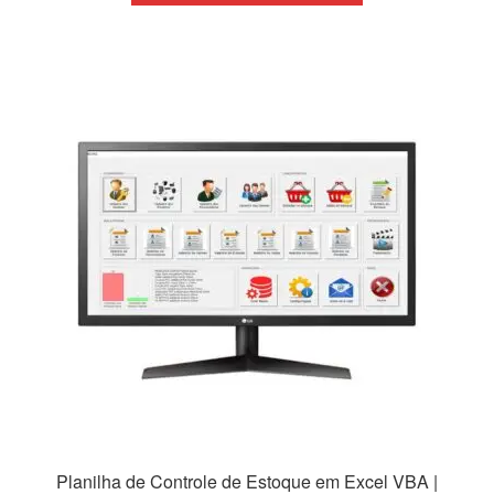
era:
é:
R$149,99.
R$79,99.
Planilha de Controle de Estoque em Excel VBA |