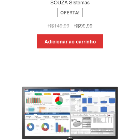
SOUZA Sistemas
OFERTA!
O
O
R$
149,99
R$
99,99
preço
preço
original
atual
Adicionar ao carrinho
era:
é:
R$149,99.
R$99,99.