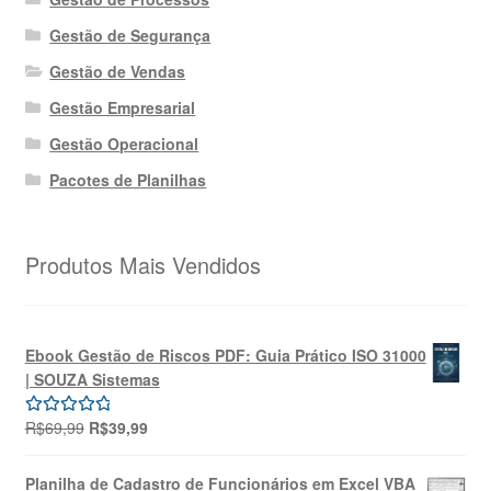
Gestão de Segurança
Gestão de Vendas
Gestão Empresarial
Gestão Operacional
Pacotes de Planilhas
Produtos Mais Vendidos
Ebook Gestão de Riscos PDF: Guia Prático ISO 31000
| SOUZA Sistemas
O
O
R$
69,99
R$
39,99
Avaliação
preço
preço
5.00
de 5
original
atual
Planilha de Cadastro de Funcionários em Excel VBA