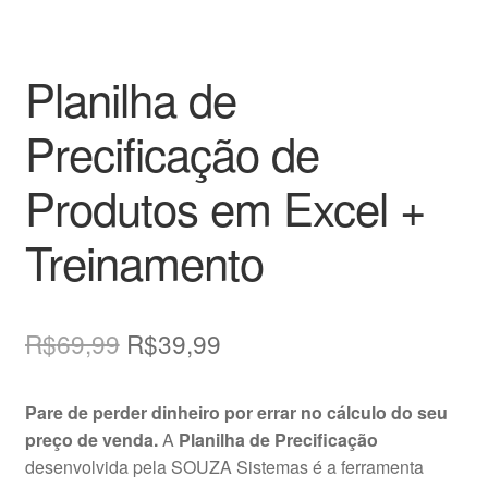
Planilha de
Precificação de
Produtos em Excel +
Treinamento
O
O
R$
69,99
R$
39,99
preço
preço
Pare de perder dinheiro por errar no cálculo do seu
original
atual
preço de venda.
A
Planilha de Precificação
era:
é:
desenvolvida pela SOUZA Sistemas é a ferramenta