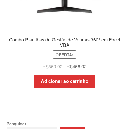
Combo Planilhas de Gestão de Vendas 360° em Excel
VBA
OFERTA!
O
O
R$
859,92
R$
458,92
preço
preço
original
atual
Adicionar ao carrinho
era:
é:
R$859,92.
R$458,92.
Pesquisar