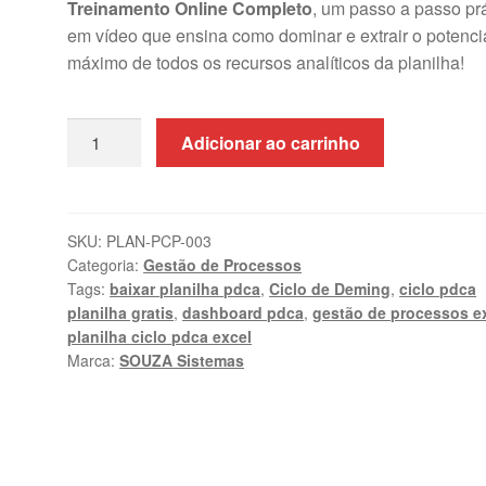
Treinamento Online Completo
, um passo a passo pr
em vídeo que ensina como dominar e extrair o potenci
máximo de todos os recursos analíticos da planilha!
Planilha
Adicionar ao carrinho
Ciclo
PDCA
Excel
+
SKU:
PLAN-PCP-003
Categoria:
Gestão de Processos
Curso
Tags:
baixar planilha pdca
,
Ciclo de Deming
,
ciclo pdca
Online
planilha gratis
,
dashboard pdca
,
gestão de processos e
|
planilha ciclo pdca excel
SOUZA
Marca:
SOUZA Sistemas
Sistemas
quantidade