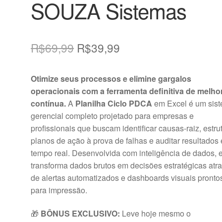
SOUZA Sistemas
O
O
R$
69,99
R$
39,99
preço
preço
Otimize seus processos e elimine gargalos
original
atual
operacionais com a ferramenta definitiva de melho
era:
é:
contínua.
A
Planilha Ciclo PDCA
em Excel é um sis
gerencial completo projetado para empresas e
R$69,99.
R$39,99.
profissionais que buscam identificar causas-raiz, estru
planos de ação à prova de falhas e auditar resultados
tempo real. Desenvolvida com inteligência de dados, 
transforma dados brutos em decisões estratégicas atr
de alertas automatizados e dashboards visuais pronto
para impressão.
🎁
BÔNUS EXCLUSIVO:
Leve hoje mesmo o