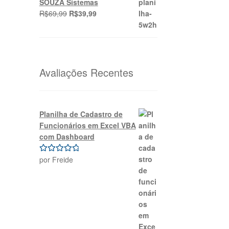
SOUZA Sistemas
O
O
R$
69,99
R$
39,99
preço
preço
original
atual
era:
é:
R$69,99.
R$39,99.
Avaliações Recentes
Planilha de Cadastro de
Funcionários em Excel VBA
com Dashboard
por Freide
Avaliação
5
de 5