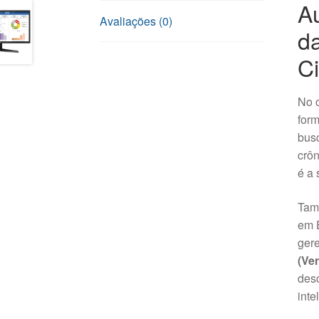
Au
Avaliações (0)
d
C
No c
form
busc
crôn
é a 
Tam
em E
ger
(Ver
desc
inte