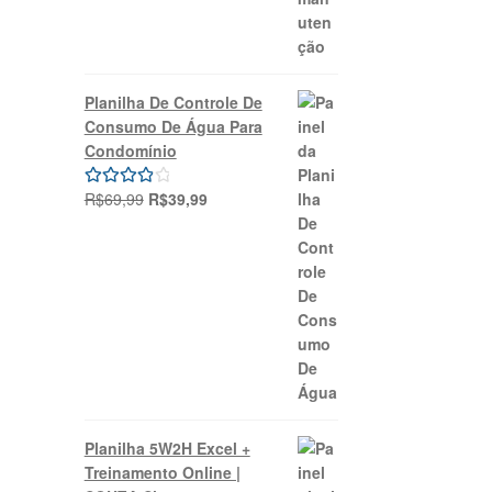
Planilha De Controle De
Consumo De Água Para
Condomínio
O
O
R$
69,99
R$
39,99
Avaliação
preço
preço
4.00
de 5
original
atual
era:
é:
R$69,99.
R$39,99.
Planilha 5W2H Excel +
Treinamento Online |