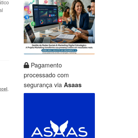
ático
al
Pagamento
processado com
segurança via
Asaas
xcel
,