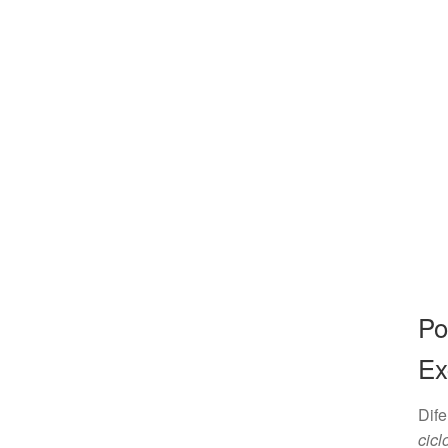
Po
Ex
Dife
cicl