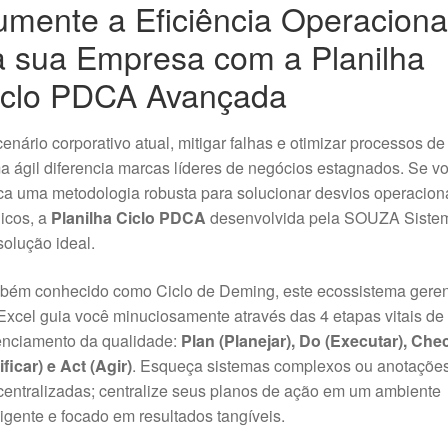
mente a Eficiência Operaciona
a sua Empresa com a Planilha
iclo PDCA Avançada
enário corporativo atual, mitigar falhas e otimizar processos de
a ágil diferencia marcas líderes de negócios estagnados. Se v
a uma metodologia robusta para solucionar desvios operacion
icos, a
Planilha Ciclo PDCA
desenvolvida pela SOUZA Siste
solução ideal.
bém conhecido como Ciclo de Deming, este ecossistema geren
xcel guia você minuciosamente através das 4 etapas vitais de
enciamento da qualidade:
Plan (Planejar), Do (Executar), Che
ificar) e Act (Agir)
. Esqueça sistemas complexos ou anotaçõe
entralizadas; centralize seus planos de ação em um ambiente
ligente e focado em resultados tangíveis.