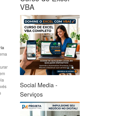
VBA
ria
tema
turar
 em
ela
Social Media -
avés
s
Serviços