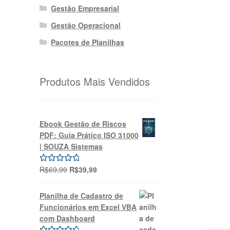
Gestão Empresarial
Gestão Operacional
Pacotes de Planilhas
Produtos Mais Vendidos
Ebook Gestão de Riscos
PDF: Guia Prático ISO 31000
| SOUZA Sistemas
O
O
R$
69,99
R$
39,99
Avaliação
preço
preço
5.00
de 5
original
atual
Planilha de Cadastro de
era:
é:
Funcionários em Excel VBA
R$69,99.
R$39,99.
com Dashboard