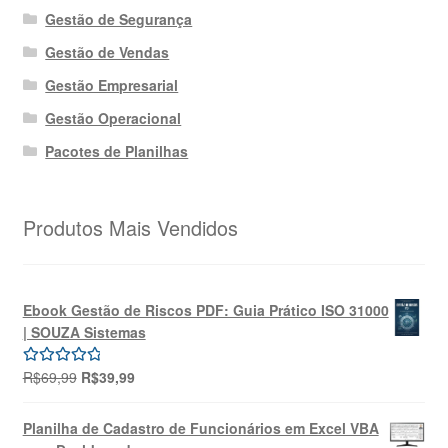
Gestão de Segurança
Gestão de Vendas
Gestão Empresarial
Gestão Operacional
Pacotes de Planilhas
Produtos Mais Vendidos
Ebook Gestão de Riscos PDF: Guia Prático ISO 31000
| SOUZA Sistemas
O
O
R$
69,99
R$
39,99
Avaliação
preço
preço
5.00
de 5
original
atual
Planilha de Cadastro de Funcionários em Excel VBA
era:
é: