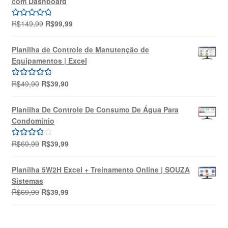
com Dashboard
R$69,99.
R$39,99.
O
O
R$
149,99
R$
99,99
Avaliação
preço
preço
5.00
de 5
original
atual
Planilha de Controle de Manutenção de
era:
é:
Equipamentos | Excel
R$149,99.
R$99,99.
O
O
R$
49,90
R$
39,90
Avaliação
preço
preço
5.00
de 5
original
atual
Planilha De Controle De Consumo De Água Para
era:
é:
Condomínio
R$49,90.
R$39,90.
O
O
R$
69,99
R$
39,99
Avaliação
preço
preço
4.00
de 5
original
atual
Planilha 5W2H Excel + Treinamento Online | SOUZA
era:
é:
Sistemas
R$69,99.
R$39,99.
O
O
R$
69,99
R$
39,99
preço
preço
original
atual
era:
é: