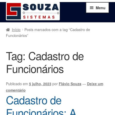
Pular
Pular
Menu
para
para
navegação
o
conteúdo
Home
Início
Posts marcados com a tag “Cadastro de
Funcionários”
Sobre
Tag:
Cadastro de
Serviços
Funcionários
Produtos
Blog
Publicado em
5 julho, 2023
por
Flávio Souza
—
Deixe um
comentário
Cadastro de
Contato
Funcionários: A
Minha Conta