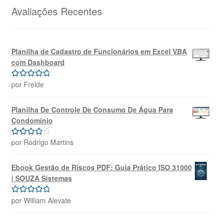
R$69,99.
R$39,99.
Avaliações Recentes
Planilha de Cadastro de Funcionários em Excel VBA
com Dashboard
por Freide
Avaliação
5
de 5
Planilha De Controle De Consumo De Água Para
Condomínio
por Rodrigo Martins
Avaliação
4
de 5
Ebook Gestão de Riscos PDF: Guia Prático ISO 31000
| SOUZA Sistemas
por William Alevate
Avaliação
5
de 5