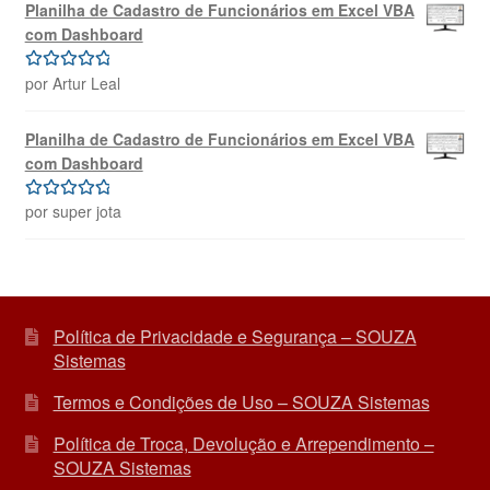
Planilha de Cadastro de Funcionários em Excel VBA
com Dashboard
por Artur Leal
Avaliação
5
de 5
Planilha de Cadastro de Funcionários em Excel VBA
com Dashboard
por super jota
Avaliação
5
de 5
Política de Privacidade e Segurança – SOUZA
Sistemas
Termos e Condições de Uso – SOUZA Sistemas
Política de Troca, Devolução e Arrependimento –
SOUZA Sistemas