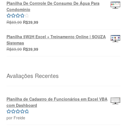
original
atual
Planilha De Controle De Consumo De Água Para
era:
é:
Condomínio
R$49,90.
R$39,90.
O
O
R$
69,99
R$
39,99
Avaliação
preço
preço
4.00
de 5
original
atual
Planilha 5W2H Excel + Treinamento Online | SOUZA
era:
é:
Sistemas
R$69,99.
R$39,99.
O
O
R$
69,99
R$
39,99
preço
preço
original
atual
era:
é:
R$69,99.
R$39,99.
Avaliações Recentes
Planilha de Cadastro de Funcionários em Excel VBA
com Dashboard
por Freide
Avaliação
5
de 5