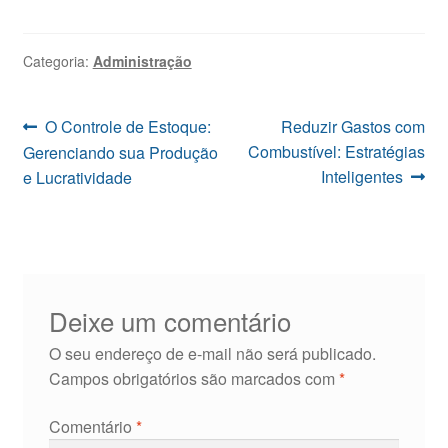
Categoria:
Administração
Navegação
Post
Próximo
O Controle de Estoque:
Reduzir Gastos com
anterior:
post:
Combustível: Estratégias
Gerenciando sua Produção
de
Inteligentes
e Lucratividade
Post
Deixe um comentário
O seu endereço de e-mail não será publicado.
Campos obrigatórios são marcados com
*
Comentário
*