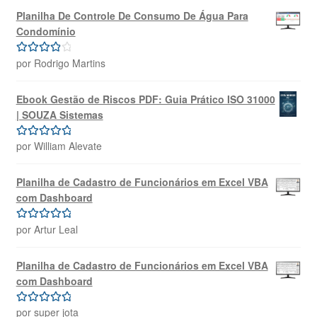
Planilha De Controle De Consumo De Água Para
Condomínio
por Rodrigo Martins
Avaliação
4
de 5
Ebook Gestão de Riscos PDF: Guia Prático ISO 31000
| SOUZA Sistemas
por William Alevate
Avaliação
5
de 5
Planilha de Cadastro de Funcionários em Excel VBA
com Dashboard
por Artur Leal
Avaliação
5
de 5
Planilha de Cadastro de Funcionários em Excel VBA
com Dashboard
por super jota
Avaliação
5