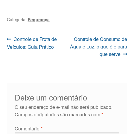
Categoria:
Segurança
Navegação
Post
Próximo
Controle de Frota de
Controle de Consumo de
anterior:
post:
Água e Luz: o que é e para
Veículos: Guia Prático
de
que serve
Post
Deixe um comentário
O seu endereço de e-mail não será publicado.
Campos obrigatórios são marcados com
*
Comentário
*