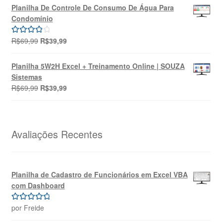
original
atual
Planilha De Controle De Consumo De Água Para
era:
é:
Condomínio
R$49,90.
R$39,90.
O
O
R$
69,99
R$
39,99
Avaliação
preço
preço
4.00
de 5
original
atual
Planilha 5W2H Excel + Treinamento Online | SOUZA
era:
é:
Sistemas
R$69,99.
R$39,99.
O
O
R$
69,99
R$
39,99
preço
preço
original
atual
era:
é:
R$69,99.
R$39,99.
Avaliações Recentes
Planilha de Cadastro de Funcionários em Excel VBA
com Dashboard
por Freide
Avaliação
5
de 5