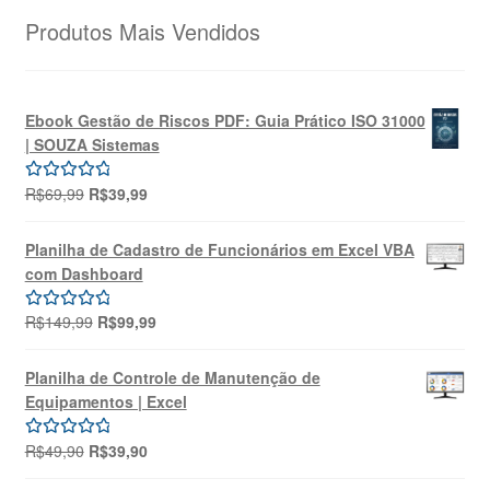
Produtos Mais Vendidos
Ebook Gestão de Riscos PDF: Guia Prático ISO 31000
| SOUZA Sistemas
O
O
R$
69,99
R$
39,99
Avaliação
preço
preço
5.00
de 5
original
atual
Planilha de Cadastro de Funcionários em Excel VBA
era:
é:
com Dashboard
R$69,99.
R$39,99.
O
O
R$
149,99
R$
99,99
Avaliação
preço
preço
5.00
de 5
original
atual
Planilha de Controle de Manutenção de
era:
é:
Equipamentos | Excel
R$149,99.
R$99,99.
O
O
R$
49,90
R$
39,90
Avaliação
preço
preço
5.00
de 5