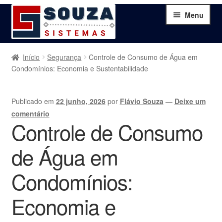
Pular
Pular
Menu
para
para
navegação
o
conteúdo
Home
Início
Segurança
Controle de Consumo de Água em
Condomínios: Economia e Sustentabilidade
Sobre
Publicado em
22 junho, 2026
por
Flávio Souza
—
Deixe um
Serviços
comentário
Controle de Consumo
Produtos
de Água em
Blog
Condomínios:
Contato
Economia e
Minha Conta