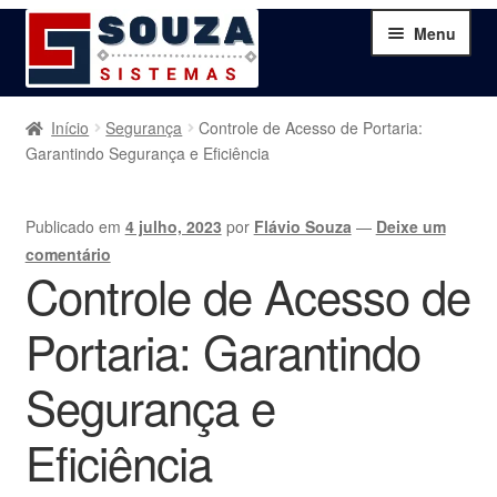
Pular
Pular
Menu
para
para
navegação
o
conteúdo
Home
Início
Segurança
Controle de Acesso de Portaria:
Garantindo Segurança e Eficiência
Sobre
Publicado em
4 julho, 2023
por
Flávio Souza
—
Deixe um
Serviços
comentário
Controle de Acesso de
Produtos
Portaria: Garantindo
Blog
Segurança e
Contato
Eficiência
Minha Conta