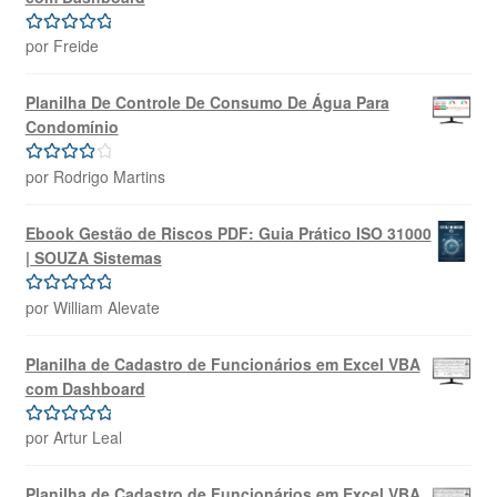
por Freide
Avaliação
5
de 5
Planilha De Controle De Consumo De Água Para
Condomínio
por Rodrigo Martins
Avaliação
4
de 5
Ebook Gestão de Riscos PDF: Guia Prático ISO 31000
| SOUZA Sistemas
por William Alevate
Avaliação
5
de 5
Planilha de Cadastro de Funcionários em Excel VBA
com Dashboard
por Artur Leal
Avaliação
5
de 5
Planilha de Cadastro de Funcionários em Excel VBA