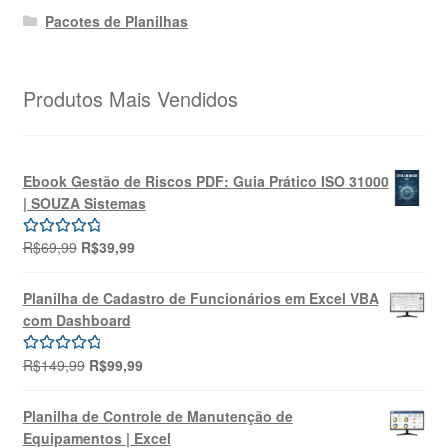
Pacotes de Planilhas
Produtos Mais Vendidos
Ebook Gestão de Riscos PDF: Guia Prático ISO 31000
| SOUZA Sistemas
O
O
R$
69,99
R$
39,99
Avaliação
preço
preço
5.00
de 5
original
atual
Planilha de Cadastro de Funcionários em Excel VBA
era:
é:
com Dashboard
R$69,99.
R$39,99.
O
O
R$
149,99
R$
99,99
Avaliação
preço
preço
5.00
de 5
original
atual
Planilha de Controle de Manutenção de
era:
é:
Equipamentos | Excel