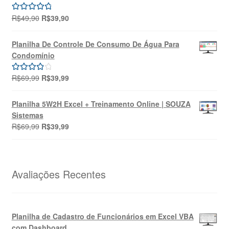
R$149,99.
R$99,99.
O
O
R$
49,90
R$
39,90
Avaliação
preço
preço
5.00
de 5
original
atual
Planilha De Controle De Consumo De Água Para
era:
é:
Condomínio
R$49,90.
R$39,90.
O
O
R$
69,99
R$
39,99
Avaliação
preço
preço
4.00
de 5
original
atual
Planilha 5W2H Excel + Treinamento Online | SOUZA
era:
é:
Sistemas
R$69,99.
R$39,99.
O
O
R$
69,99
R$
39,99
preço
preço
original
atual
era:
é:
R$69,99.
R$39,99.
Avaliações Recentes
Planilha de Cadastro de Funcionários em Excel VBA
com Dashboard