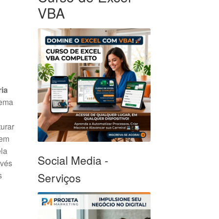
VBA
ria
tema
turar
 em
ela
Social Media -
avés
s
Serviços