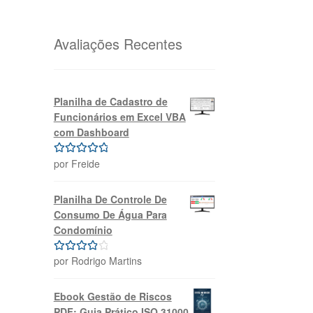
original
atual
era:
é:
R$69,99.
R$39,99.
Avaliações Recentes
Planilha de Cadastro de
Funcionários em Excel VBA
com Dashboard
por Freide
Avaliação
5
de 5
Planilha De Controle De
Consumo De Água Para
Condomínio
por Rodrigo Martins
Avaliação
4
de 5
Ebook Gestão de Riscos
PDF: Guia Prático ISO 31000