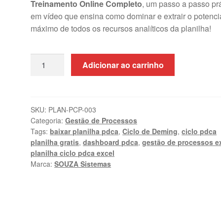
Treinamento Online Completo
, um passo a passo pr
em vídeo que ensina como dominar e extrair o potenci
máximo de todos os recursos analíticos da planilha!
Planilha
Adicionar ao carrinho
Ciclo
PDCA
Excel
+
SKU:
PLAN-PCP-003
Categoria:
Gestão de Processos
Curso
Tags:
baixar planilha pdca
,
Ciclo de Deming
,
ciclo pdca
Online
planilha gratis
,
dashboard pdca
,
gestão de processos e
|
planilha ciclo pdca excel
SOUZA
Marca:
SOUZA Sistemas
Sistemas
quantidade