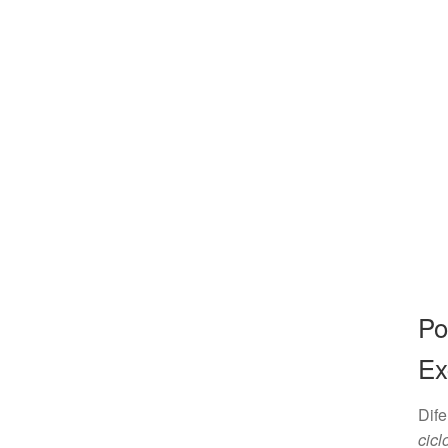
Po
Ex
Dife
cicl