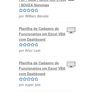
| SOUZA Sistemas
por William Alevate
Avaliação
5
de 5
Planilha de Cadastro de
Funcionários em Excel VBA
com Dashboard
por Artur Leal
Avaliação
5
de 5
Planilha de Cadastro de
Funcionários em Excel VBA
com Dashboard
por super jota
Avaliação
5
de 5