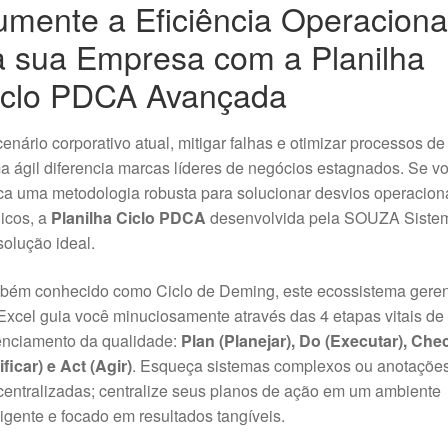
mente a Eficiência Operaciona
a sua Empresa com a Planilha
iclo PDCA Avançada
enário corporativo atual, mitigar falhas e otimizar processos de
a ágil diferencia marcas líderes de negócios estagnados. Se v
a uma metodologia robusta para solucionar desvios operacion
icos, a
Planilha Ciclo PDCA
desenvolvida pela SOUZA Siste
solução ideal.
bém conhecido como Ciclo de Deming, este ecossistema geren
xcel guia você minuciosamente através das 4 etapas vitais de
enciamento da qualidade:
Plan (Planejar), Do (Executar), Che
ificar) e Act (Agir)
. Esqueça sistemas complexos ou anotaçõe
entralizadas; centralize seus planos de ação em um ambiente
ligente e focado em resultados tangíveis.