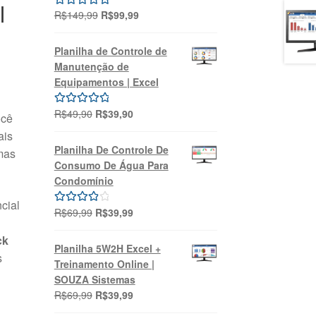
l
O
O
R$
149,99
R$
99,99
Avaliação
preço
preço
5.00
de 5
original
atual
Planilha de Controle de
era:
é:
Manutenção de
R$149,99.
R$99,99.
Equipamentos | Excel
O
O
R$
49,90
R$
39,90
Avaliação
ocê
preço
preço
5.00
de 5
ais
original
atual
Planilha De Controle De
mas
era:
é:
Consumo De Água Para
R$49,90.
R$39,90.
Condomínio
cial
O
O
R$
69,99
R$
39,99
Avaliação
preço
preço
4.00
de 5
ck
original
atual
Planilha 5W2H Excel +
s
era:
é:
Treinamento Online |
R$69,99.
R$39,99.
SOUZA Sistemas
O
O
R$
69,99
R$
39,99
preço
preço