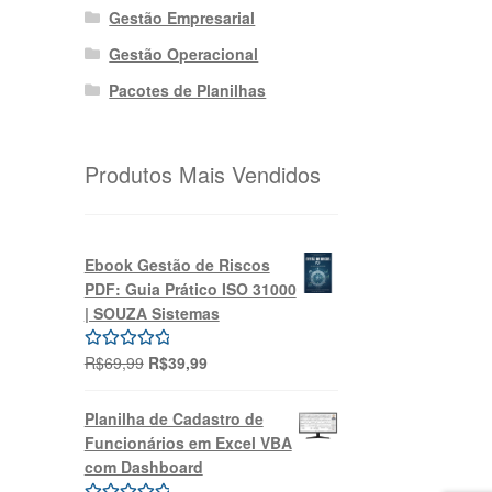
Gestão Empresarial
Gestão Operacional
Pacotes de Planilhas
Produtos Mais Vendidos
Ebook Gestão de Riscos
PDF: Guia Prático ISO 31000
| SOUZA Sistemas
O
O
R$
69,99
R$
39,99
Avaliação
preço
preço
5.00
de 5
original
atual
Planilha de Cadastro de
era:
é:
Funcionários em Excel VBA
R$69,99.
R$39,99.
com Dashboard