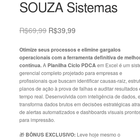
SOUZA Sistemas
O
O
R$
69,99
R$
39,99
preço
preço
Otimize seus processos e elimine gargalos
original
atual
operacionais com a ferramenta definitiva de melho
era:
é:
contínua.
A
Planilha Ciclo PDCA
em Excel é um sis
gerencial completo projetado para empresas e
R$69,99.
R$39,99.
profissionais que buscam identificar causas-raiz, estru
planos de ação à prova de falhas e auditar resultados
tempo real. Desenvolvida com inteligência de dados, 
transforma dados brutos em decisões estratégicas atr
de alertas automatizados e dashboards visuais pronto
para impressão.
🎁
BÔNUS EXCLUSIVO:
Leve hoje mesmo o