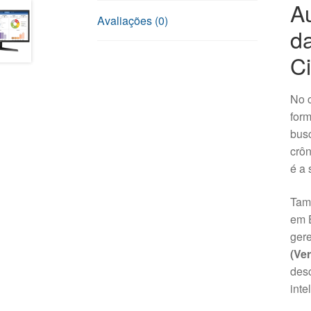
Au
Avaliações (0)
d
C
No c
form
busc
crôn
é a 
Tam
em E
ger
(Ver
desc
inte