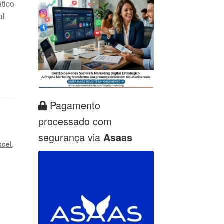
ático
al
Pagamento
processado com
segurança via
Asaas
xcel
,