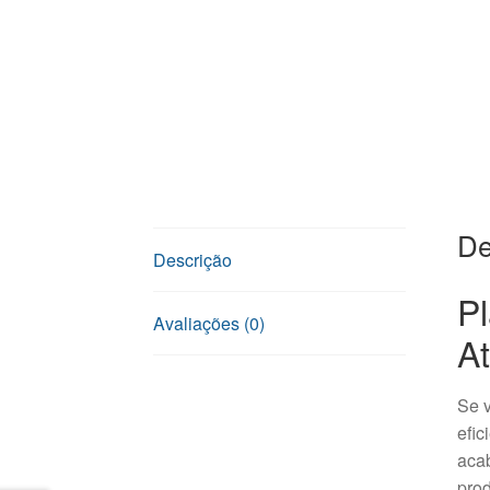
De
Descrição
Pl
Avaliações (0)
At
Se v
efic
acab
prod