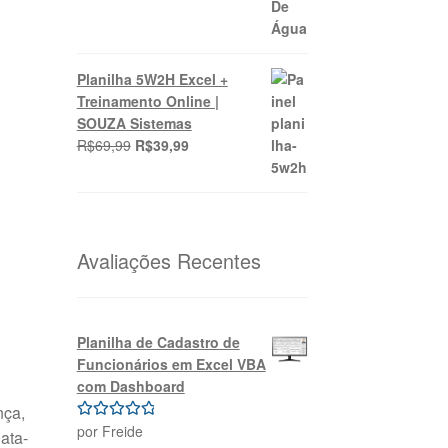
Planilha 5W2H Excel +
Treinamento Online |
SOUZA Sistemas
O
O
R$
69,99
R$
39,99
preço
preço
original
atual
era:
é:
R$69,99.
R$39,99.
Avaliações Recentes
Planilha de Cadastro de
Funcionários em Excel VBA
com Dashboard
nça,
por Freide
Avaliação
5
ata-