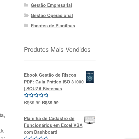
Gestão Empresarial
Gestão Operacional
Pacotes de Planilhas
Produtos Mais Vendidos
Ebook Gestão de Riscos
PDF: Guia Prático ISO 31000
| SOUZA Sistemas
O
O
R$
69,99
R$
39,99
Avaliação
preço
preço
5.00
de 5
ta,
original
atual
Planilha de Cadastro de
ê
era:
é:
Funcionários em Excel VBA
R$69,99.
R$39,99.
de
com Dashboard
dor