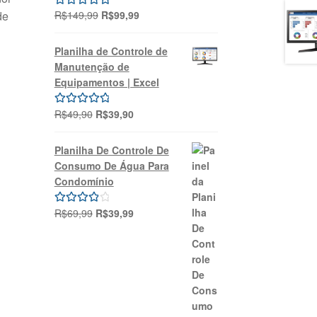
O
O
de
R$
149,99
R$
99,99
Avaliação
preço
preço
5.00
de 5
original
atual
Planilha de Controle de
era:
é:
Manutenção de
R$149,99.
R$99,99.
Equipamentos | Excel
O
O
R$
49,90
R$
39,90
Avaliação
preço
preço
5.00
de 5
original
atual
Planilha De Controle De
era:
é:
Consumo De Água Para
R$49,90.
R$39,90.
Condomínio
O
O
R$
69,99
R$
39,99
Avaliação
preço
preço
4.00
de 5
original
atual
era:
é:
R$69,99.
R$39,99.