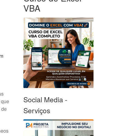
VBA
um
us
Social Media -
a que
 de
Serviços
âneos