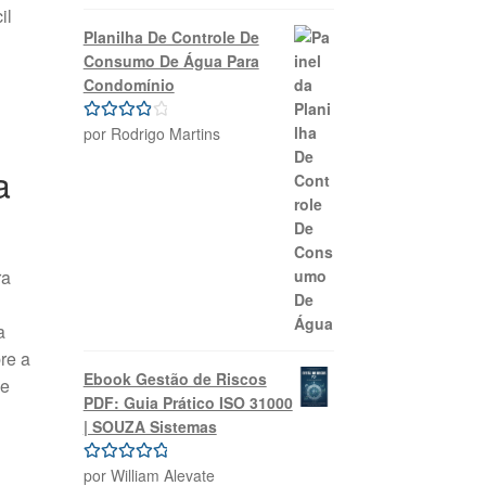
de 5
il
Planilha De Controle De
Consumo De Água Para
Condomínio
por Rodrigo Martins
Avaliação
4
de 5
a
ra
a
re a
Ebook Gestão de Riscos
ue
PDF: Guia Prático ISO 31000
| SOUZA Sistemas
por William Alevate
Avaliação
5