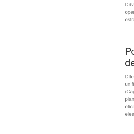
Driv
oper
estr
Po
de
Dife
unif
(Cap
plan
efic
eles