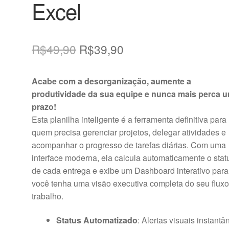
Excel
O
O
R$
49,90
R$
39,90
preço
preço
Acabe com a desorganização, aumente a
original
atual
produtividade da sua equipe e nunca mais perca 
era:
é:
prazo!
Esta planilha inteligente é a ferramenta definitiva para
R$49,90.
R$39,90.
quem precisa gerenciar projetos, delegar atividades e
acompanhar o progresso de tarefas diárias. Com uma
interface moderna, ela calcula automaticamente o stat
de cada entrega e exibe um Dashboard interativo par
você tenha uma visão executiva completa do seu fluxo
trabalho.
Status Automatizado
: Alertas visuais instant