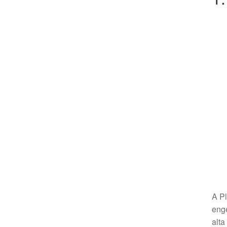
A Pl
enge
alta