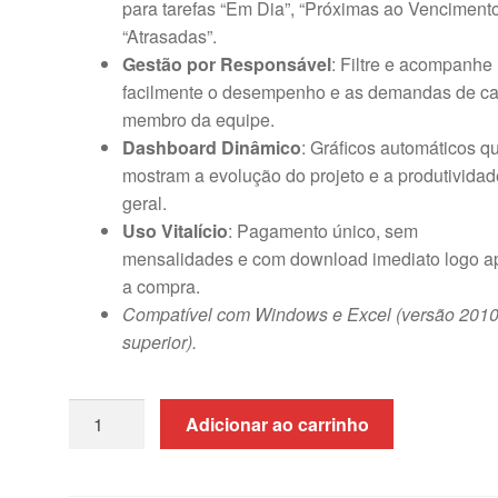
para tarefas “Em Dia”, “Próximas ao Venciment
“Atrasadas”.
Gestão por Responsável
: Filtre e acompanhe
facilmente o desempenho e as demandas de c
membro da equipe.
Dashboard Dinâmico
: Gráficos automáticos q
mostram a evolução do projeto e a produtividad
geral.
Uso Vitalício
: Pagamento único, sem
mensalidades e com download imediato logo a
a compra.
Compatível com Windows e Excel (versão 2010
superior).
Planilha
Adicionar ao carrinho
de
Controle
de