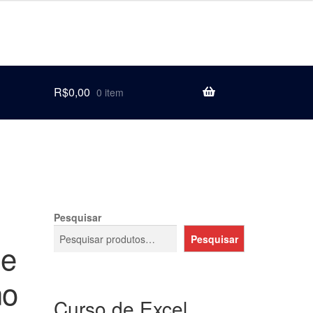
R$
0,00
0 item
Pesquisar
Pesquisar
de
no
Curso de Excel