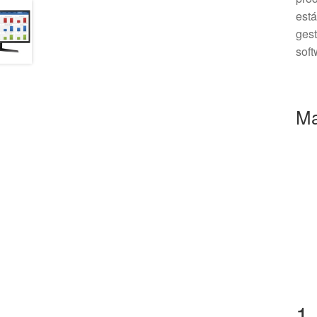
está
gest
sof
Ma
1.