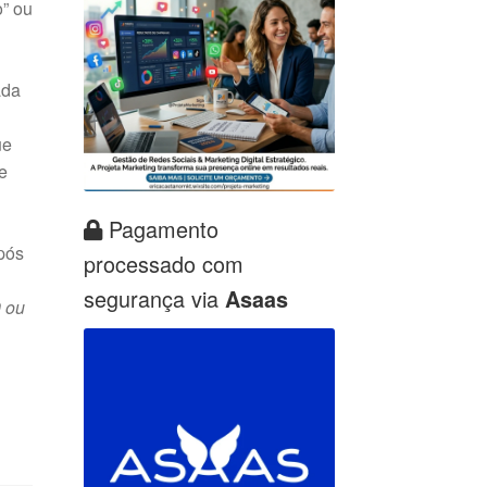
o” ou
ada
ue
e
Pagamento
pós
processado com
segurança via
Asaas
 ou