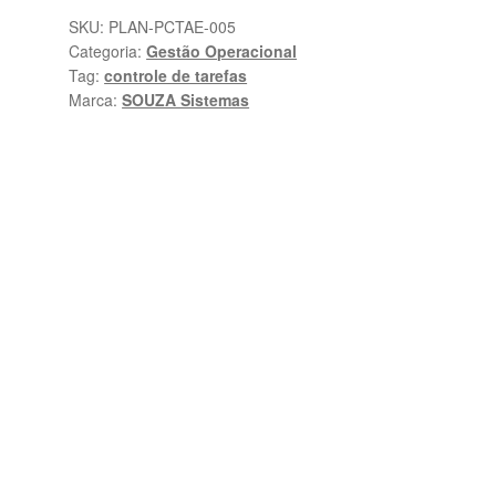
Tarefas
SKU:
PLAN-PCTAE-005
Categoria:
Gestão Operacional
e
Tag:
controle de tarefas
Atividades
Marca:
SOUZA Sistemas
no
Excel
quantidade