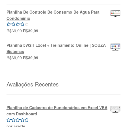
preço
preço
5.00
de 5
original
atual
Planilha De Controle De Consumo De Água Para
era:
é:
Condomínio
R$49,90.
R$39,90.
O
O
R$
69,99
R$
39,99
Avaliação
preço
preço
4.00
de 5
original
atual
Planilha 5W2H Excel + Treinamento Online | SOUZA
era:
é:
Sistemas
R$69,99.
R$39,99.
O
O
R$
69,99
R$
39,99
preço
preço
original
atual
era:
é:
R$69,99.
R$39,99.
Avaliações Recentes
Planilha de Cadastro de Funcionários em Excel VBA
com Dashboard
por Freide
Avaliação
5