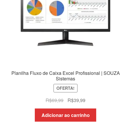
Planilha Fluxo de Caixa Excel Profissional | SOUZA
Sistemas
OFERTA!
O
O
R$
69,99
R$
39,99
preço
preço
original
atual
Adicionar ao carrinho
era:
é:
R$69,99.
R$39,99.