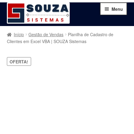
Pular
Pular
Menu
para
para
navegação
o
conteúdo
Home
Início
Gestão de Vendas
Planilha de Cadastro de
Clientes em Excel VBA | SOUZA Sistemas
Sobre
OFERTA!
Serviços
Produtos
Blog
Contato
Minha Conta