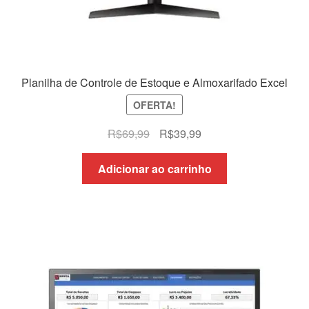
Planilha de Controle de Estoque e Almoxarifado Excel
OFERTA!
O
O
R$
69,99
R$
39,99
preço
preço
original
atual
Adicionar ao carrinho
era:
é:
R$69,99.
R$39,99.