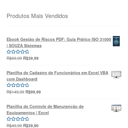
Produtos Mais Vendidos
Ebook Gestão de Riscos PDF: Guia Prático ISO 31000
| SOUZA Sistemas
O
O
R$
69,99
R$
39,99
Avaliação
preço
preço
5.00
de 5
original
atual
Planilha de Cadastro de Funcionários em Excel VBA
era:
é:
com Dashboard
R$69,99.
R$39,99.
O
O
R$
149,99
R$
99,99
Avaliação
preço
preço
5.00
de 5
original
atual
Planilha de Controle de Manutenção de
era:
é:
Equipamentos | Excel
R$149,99.
R$99,99.
O
O
R$
49,90
R$
39,90
Avaliação