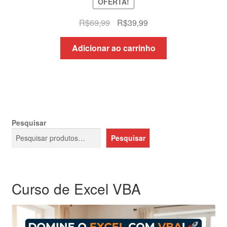
OFERTA!
O
O
R$
69,99
R$
39,99
preço
preço
original
atual
Adicionar ao carrinho
era:
é:
R$69,99.
R$39,99.
Pesquisar
Pesquisar
Curso de Excel VBA