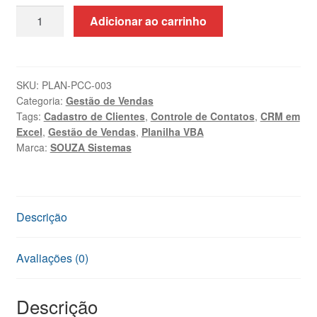
Planilha
Adicionar ao carrinho
de
Cadastro
de
Clientes
SKU:
PLAN-PCC-003
Categoria:
Gestão de Vendas
em
Tags:
Cadastro de Clientes
,
Controle de Contatos
,
CRM em
Excel
Excel
,
Gestão de Vendas
,
Planilha VBA
VBA
Marca:
SOUZA Sistemas
|
SOUZA
Sistemas
quantidade
Descrição
Avaliações (0)
Descrição