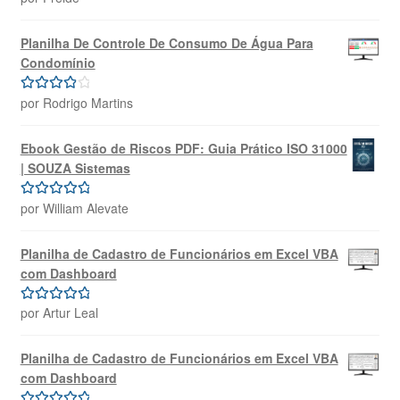
de 5
Planilha De Controle De Consumo De Água Para
Condomínio
por Rodrigo Martins
Avaliação
4
de 5
Ebook Gestão de Riscos PDF: Guia Prático ISO 31000
| SOUZA Sistemas
por William Alevate
Avaliação
5
de 5
Planilha de Cadastro de Funcionários em Excel VBA
com Dashboard
por Artur Leal
Avaliação
5
de 5
Planilha de Cadastro de Funcionários em Excel VBA
com Dashboard