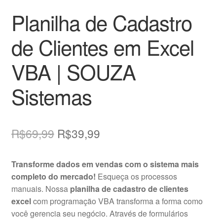
Planilha de Cadastro
de Clientes em Excel
VBA | SOUZA
Sistemas
O
O
R$
69,99
R$
39,99
preço
preço
Transforme dados em vendas com o sistema mais
original
atual
completo do mercado!
Esqueça os processos
era:
é:
manuais. Nossa
planilha de cadastro de clientes
excel
com programação VBA transforma a forma como
R$69,99.
R$39,99.
você gerencia seu negócio. Através de formulários