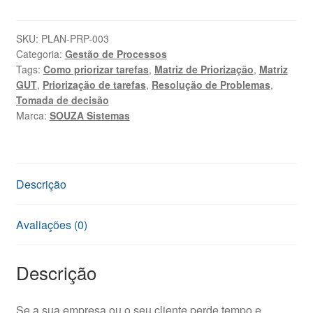
Resolução
de
Problemas
SKU:
PLAN-PRP-003
Categoria:
Gestão de Processos
Excel
Tags:
Como priorizar tarefas
,
Matriz de Priorização
,
Matriz
|
GUT
,
Priorização de tarefas
,
Resolução de Problemas
,
SOUZA
Tomada de decisão
Sistemas
Marca:
SOUZA Sistemas
quantidade
Descrição
Avaliações (0)
Descrição
Se a sua empresa ou o seu cliente perde tempo e