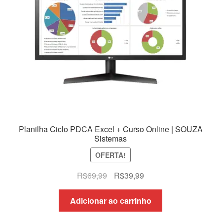
Planilha Ciclo PDCA Excel + Curso Online | SOUZA
Sistemas
OFERTA!
O
O
R$
69,99
R$
39,99
preço
preço
original
atual
Adicionar ao carrinho
era:
é: