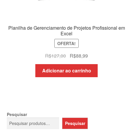
Planilha de Gerenciamento de Projetos Profissional em
Excel
OFERTA!
O
O
R$
127,00
R$
88,99
preço
preço
original
atual
Adicionar ao carrinho
era:
é:
R$127,00.
R$88,99.
Pesquisar
Pesquisar