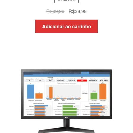
O
O
R$
69,99
R$
39,99
preço
preço
original
atual
Adicionar ao carrinho
era:
é:
R$69,99.
R$39,99.