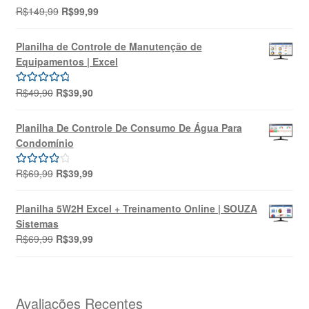
O
O
R$
149,99
R$
99,99
Avaliação
preço
preço
5.00
de 5
original
atual
Planilha de Controle de Manutenção de
era:
é:
Equipamentos | Excel
R$149,99.
R$99,99.
O
O
R$
49,90
R$
39,90
Avaliação
preço
preço
5.00
de 5
original
atual
Planilha De Controle De Consumo De Água Para
era:
é:
Condomínio
R$49,90.
R$39,90.
O
O
R$
69,99
R$
39,99
Avaliação
preço
preço
4.00
de 5
original
atual
Planilha 5W2H Excel + Treinamento Online | SOUZA
era:
é:
Sistemas
R$69,99.
R$39,99.
O
O
R$
69,99
R$
39,99
preço
preço
original
atual
era:
é:
R$69,99.
R$39,99.
Avaliações Recentes