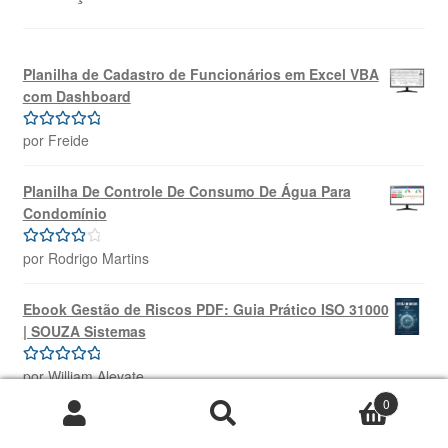
Planilha de Cadastro de Funcionários em Excel VBA
com Dashboard
por Freide
Avaliação
5
de 5
Planilha De Controle De Consumo De Água Para
Condomínio
por Rodrigo Martins
Avaliação
4
de 5
Ebook Gestão de Riscos PDF: Guia Prático ISO 31000
| SOUZA Sistemas
por William Alevate
Avaliação
5
de 5
0
Pesquisar
Pesquisar
Planilha de Cadastro de Funcionários em Excel VBA
por: