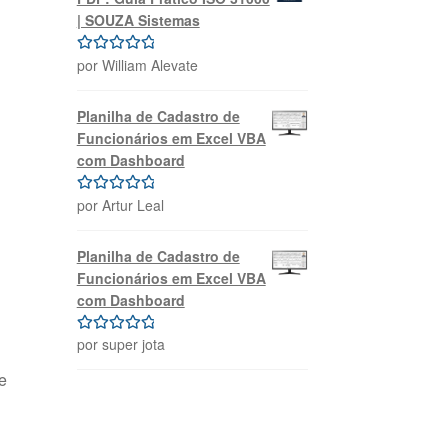
| SOUZA Sistemas
por William Alevate
Avaliação
5
de 5
Planilha de Cadastro de
Funcionários em Excel VBA
com Dashboard
por Artur Leal
Avaliação
5
de 5
Planilha de Cadastro de
Funcionários em Excel VBA
com Dashboard
por super jota
Avaliação
5
de 5
e