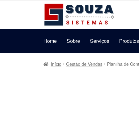
original
atual
Pular
Pular
era:
é:
para
para
R$69,99.
R$39,99.
navegação
o
conteúdo
Home
Sobre
Serviços
Produto
Início
Gestão de Vendas
Planilha de Con