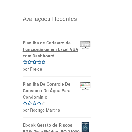
original
atual
era:
é:
R$69,99.
R$39,99.
Avaliações Recentes
Planilha de Cadastro de
Funcionários em Excel VBA
com Dashboard
por Freide
Avaliação
5
de 5
Planilha De Controle De
Consumo De Água Para
Condomínio
por Rodrigo Martins
Avaliação
4
de 5
Ebook Gestão de Riscos
PDF: Guia Prático ISO 31000