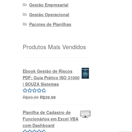
Gestão Empresarial
Gestão Operacional
Pacotes de Planilhas
Produtos Mais Vendidos
Ebook Gestão de Riscos
PDF: Guia Prático ISO 31000
| SOUZA Sistemas
O
O
R$
69,99
R$
39,99
Avaliação
preço
preço
5.00
de 5
original
atual
Planilha de Cadastro de
era:
é:
Funcionários em Excel VBA
R$69,99.
R$39,99.
com Dashboard