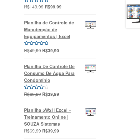
O
O
R$
149,99
R$
99,99
Avaliação
preço
preço
5.00
de 5
original
atual
Planilha de Controle de
era:
é:
Manutenção de
R$149,99.
R$99,99.
Equipamentos | Excel
O
O
R$
49,90
R$
39,90
Avaliação
preço
preço
5.00
de 5
original
atual
Planilha De Controle De
era:
é:
Consumo De Água Para
R$49,90.
R$39,90.
Condomínio
O
O
R$
69,99
R$
39,99
Avaliação
preço
preço
4.00
de 5
original
atual
Planilha 5W2H Excel +
era:
é:
Treinamento Online |
R$69,99.
R$39,99.
SOUZA Sistemas
O
O
R$
69,99
R$
39,99
preço
preço