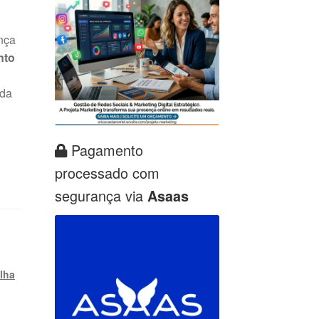
nça
nto
 da
Pagamento
processado com
segurança via
Asaas
ilha