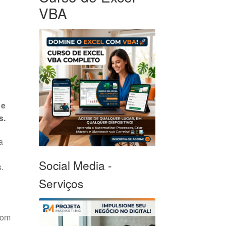
VBA
 e
s.
a
Social Media -
s
.
Serviços
com