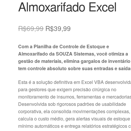
Almoxarifado Excel
O
O
R$
69,99
R$
39,99
preço
preço
Com a Planilha de Controle de Estoque e
original
atual
Almoxarifado da SOUZA Sistemas, você otimiza a
era:
é:
gestão de materiais, elimina gargalos de inventário
tem controle absoluto sobre suas entradas e saída
R$69,99.
R$39,99.
Esta é a solução definitiva em Excel VBA desenvolvid
para gestores que exigem precisão cirúrgica no
monitoramento de insumos, ferramentas e mercadoria
Desenvolvida sob rigorosos padrões de usabilidade
corporativa, ela consolida movimentações complexas,
calcula o custo médio, gera alertas visuais de estoque
mínimo automáticos e entrega relatórios estratégicos 