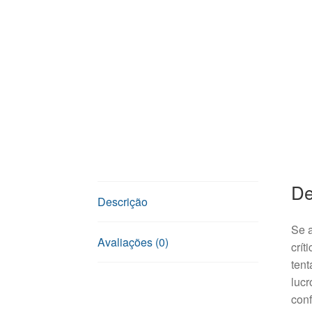
De
Descrição
Se a
Avaliações (0)
crít
ten
lucr
conf