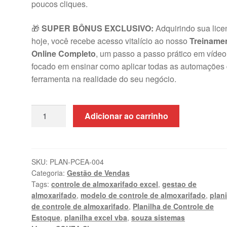
poucos cliques
.
🎁
SUPER BÔNUS EXCLUSIVO:
Adquirindo sua lice
hoje, você recebe acesso vitalício ao nosso
Treiname
Online Completo
, um passo a passo prático em vídeo
focado em ensinar como aplicar todas as automações
ferramenta na realidade do seu negócio
.
Planilha
Adicionar ao carrinho
de
Controle
de
Estoque
SKU:
PLAN-PCEA-004
Categoria:
Gestão de Vendas
e
Tags:
controle de almoxarifado excel
,
gestao de
Almoxarifado
almoxarifado
,
modelo de controle de almoxarifado
,
plan
Excel
de controle de almoxarifado
,
Planilha de Controle de
quantidade
Estoque
,
planilha excel vba
,
souza sistemas